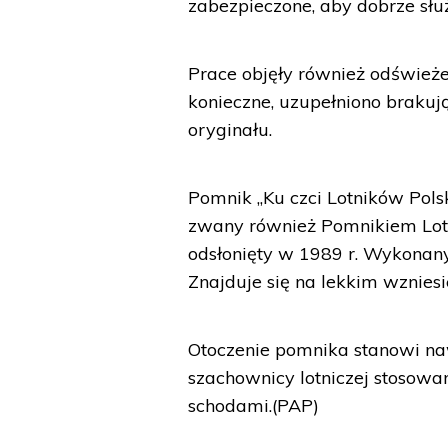
zabezpieczone, aby dobrze służ
Prace objęły również odświeże
konieczne, uzupełniono brakuj
oryginału.
Pomnik „Ku czci Lotników Polsk
zwany również Pomnikiem Lotn
odsłonięty w 1989 r. Wykonany 
Znajduje się na lekkim wznies
Otoczenie pomnika stanowi naw
szachownicy lotniczej stosow
schodami.(PAP)