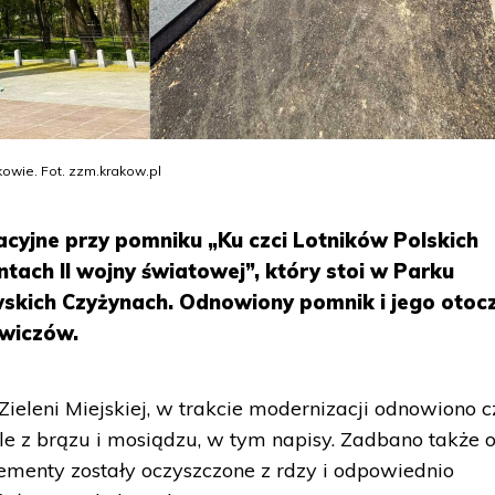
owie. Fot. zzm.krakow.pl
acyjne przy pomniku „Ku czci Lotników Polskich
ntach II wojny światowej”, który stoi w Parku
skich Czyżynach. Odnowiony pomnik i jego otoc
owiczów.
ieleni Miejskiej, w trakcie modernizacji odnowiono c
le z brązu i mosiądzu, w tym napisy. Zadbano także 
lementy zostały oczyszczone z rdzy i odpowiednio