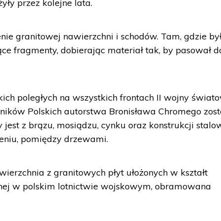
yły przez kolejne lata.
nie granitowej nawierzchni i schodów. Tam, gdzie był
ące fragmenty, dobierając materiał tak, by pasował d
ich poległych na wszystkich frontach II wojny świato
ików Polskich autorstwa Bronisława Chromego zost
jest z brązu, mosiądzu, cynku oraz konstrukcji stalow
ieniu, pomiędzy drzewami.
ierzchnia z granitowych płyt ułożonych w kształt
anej w polskim lotnictwie wojskowym, obramowana