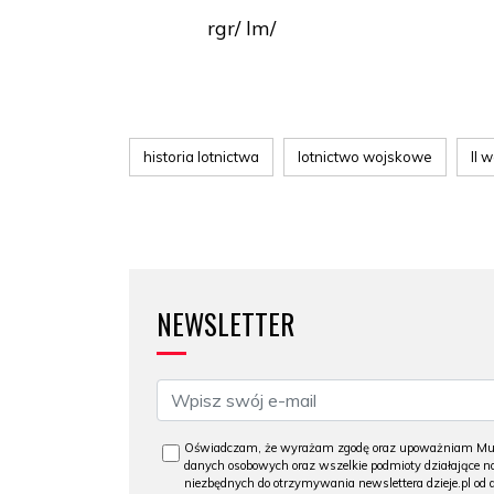
rgr/ lm/
historia lotnictwa
lotnictwo wojskowe
II 
NEWSLETTER
Oświadczam, że wyrażam zgodę oraz upoważniam Muzeu
danych osobowych oraz wszelkie podmioty działające na
niezbędnych do otrzymywania newslettera dzieje.pl od