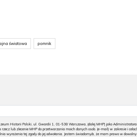
wojna światowa
pomnik
m Historii Polski, ul. Gwardii 1, 01-538 Warszawa, (dalej MHP) jako Administratora
 rzecz lub zlecenie MHP do przetwarzania moich danych osob. (e-mail) w zakresie i celac
 dnia wyrażenia tej zgody do jej odwołania. Jestem świadomy/a, że mam prawo w dowoln