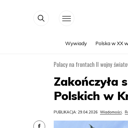
Wywiady
Polska w XX w
Search
Polacy na frontach II wojny świat
Zakończyła 
Polskich w K
PUBLIKACJA: 29.04.2026
Wiadomości
,
R