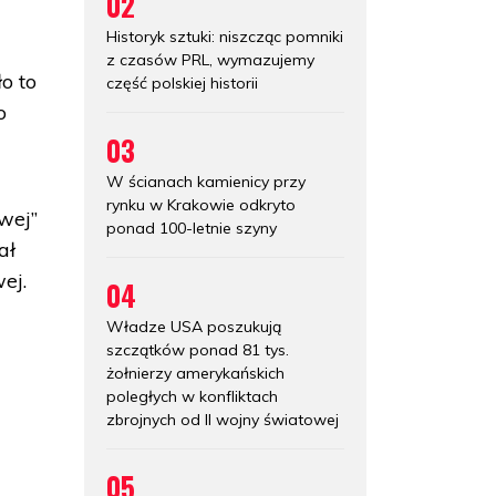
02
Historyk sztuki: niszcząc pomniki
z czasów PRL, wymazujemy
o to
część polskiej historii
o
03
W ścianach kamienicy przy
rynku w Krakowie odkryto
wej”
ponad 100-letnie szyny
ał
ej.
04
Władze USA poszukują
szczątków ponad 81 tys.
żołnierzy amerykańskich
poległych w konfliktach
zbrojnych od II wojny światowej
05