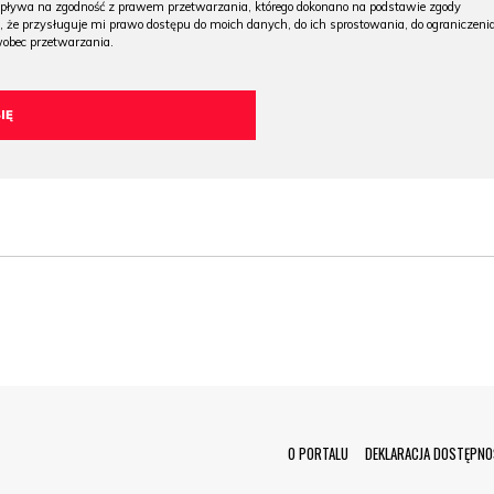
wpływa na zgodność z prawem przetwarzania, którego dokonano na podstawie zgody
, że przysługuje mi prawo dostępu do moich danych, do ich sprostowania, do ograniczeni
wobec przetwarzania.
Menu Footer
O PORTALU
DEKLARACJA DOSTĘPNO