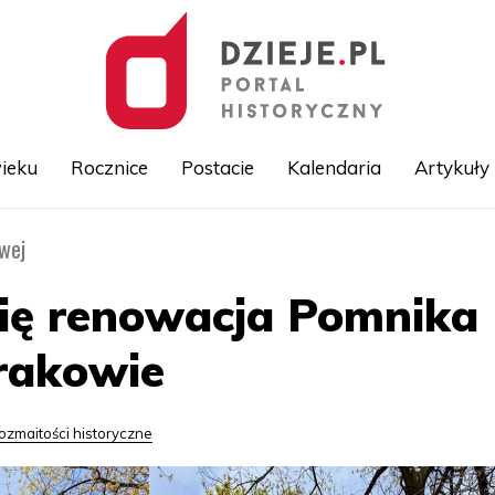
ieku
Rocznice
Postacie
Kalendaria
Artykuły
owej
Przejdź
do
treści
się renowacja Pomnika
rakowie
ozmaitości historyczne