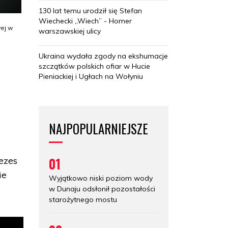
130 lat temu urodził się Stefan
Wiechecki „Wiech” - Homer
wej w
warszawskiej ulicy
Ukraina wydała zgody na ekshumacje
szczątków polskich ofiar w Hucie
Pieniackiej i Ugłach na Wołyniu
NAJPOPULARNIEJSZE
01
ezes
ie
Wyjątkowo niski poziom wody
w Dunaju odsłonił pozostałości
starożytnego mostu