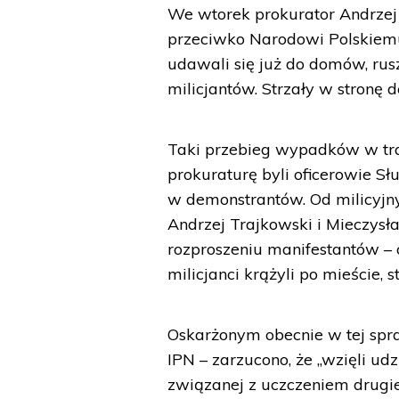
We wtorek prokurator Andrzej 
przeciwko Narodowi Polskiemu
udawali się już do domów, ru
milicjantów. Strzały w stronę
Taki przebieg wypadków w trak
prokuraturę byli oficerowie Sł
w demonstrantów. Od milicyjny
Andrzej Trajkowski i Mieczysła
rozproszeniu manifestantów –
milicjanci krążyli po mieście, 
Oskarżonym obecnie w tej spr
IPN – zarzucono, że „wzięli ud
związanej z uczczeniem drugie