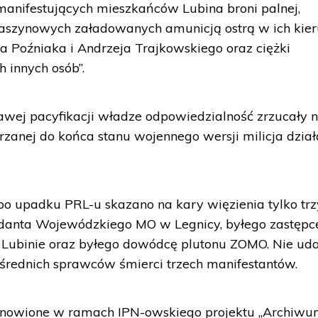
nifestujących mieszkańców Lubina broni palnej,
maszynowych załadowanych amunicją ostrą w ich kier
 Poźniaka i Andrzeja Trajkowskiego oraz ciężki
 innych osób”.
awej pacyfikacji władze odpowiedzialność zrzucały 
zanej do końca stanu wojennego wersji milicja dzia
o upadku PRL-u skazano na kary więzienia tylko trz
danta Wojewódzkiego MO w Legnicy, byłego zastępc
Lubinie oraz byłego dowódcę plutonu ZOMO. Nie uda
ośrednich sprawców śmierci trzech manifestantów.
wznowione w ramach IPN-owskiego projektu „Archiw