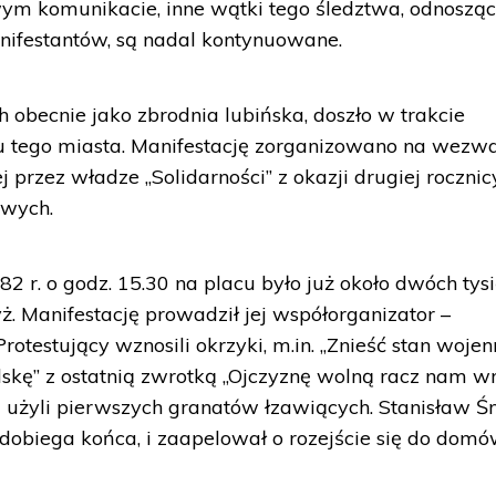
ym komunikacie, inne wątki tego śledztwa, odnosząc
anifestantów, są nadal kontynuowane.
h obecnie jako zbrodnia lubińska, doszło w trakcie
u tego miasta. Manifestację zorganizowano na wezw
przez władze „Solidarności” z okazji drugiej rocznic
owych.
2 r. o godz. 15.30 na placu było już około dwóch tys
ż. Manifestację prowadził jej współorganizator –
otestujący wznosili okrzyki, m.in. „Znieść stan wojenn
lskę” z ostatnią zwrotką „Ojczyznę wolną racz nam wr
ci użyli pierwszych granatów łzawiących. Stanisław Ś
 dobiega końca, i zaapelował o rozejście się do domó