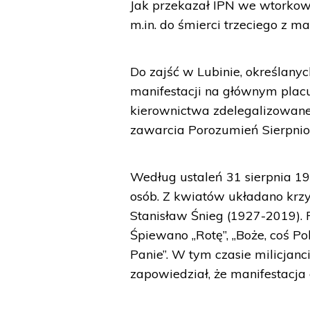
Jak przekazał IPN we wtorkow
m.in. do śmierci trzeciego z m
Do zajść w Lubinie, określanyc
manifestacji na głównym plac
kierownictwa zdelegalizowanej 
zawarcia Porozumień Sierpni
Według ustaleń 31 sierpnia 198
osób. Z kwiatów układano krzy
Stanisław Śnieg (1927-2019). Pr
Śpiewano „Rotę”, „Boże, coś Po
Panie”. W tym czasie milicjan
zapowiedział, że manifestacja