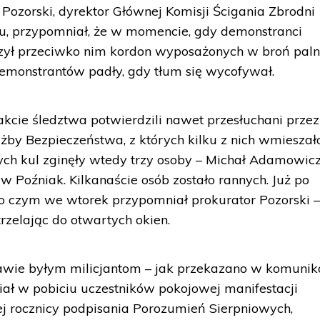
Pozorski, dyrektor Głównej Komisji Ścigania Zbrodni
, przypomniał, że w momencie, gdy demonstranci
szył przeciwko nim kordon wyposażonych w broń pal
 demonstrantów padły, gdy tłum się wycofywał.
cie śledztwa potwierdzili nawet przesłuchani przez
użby Bezpieczeństwa, z których kilku z nich wmieszało
ch kul zginęły wtedy trzy osoby – Michał Adamowicz
w Poźniak. Kilkanaście osób zostało rannych. Już po
 o czym we wtorek przypomniał prokurator Pozorski 
strzelając do otwartych okien.
awie byłym milicjantom – jak przekazano w komunik
ział w pobiciu uczestników pokojowej manifestacji
j rocznicy podpisania Porozumień Sierpniowych,