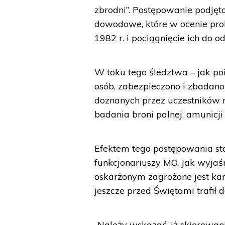
zbrodni”. Postępowanie podjęt
dowodowe, które w ocenie pro
1982 r. i pociągnięcie ich do o
W toku tego śledztwa – jak p
osób, zabezpieczono i zbadan
doznanych przez uczestników m
badania broni palnej, amunicji
Efektem tego postępowania sta
funkcjonariuszy MO. Jak wyjaśn
oskarżonym zagrożone jest karą
jeszcze przed Świętami trafił
„Należy wskazać, iż skierowan