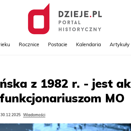
ieku
Rocznice
Postacie
Kalendaria
Artykuły
Przejdź
do
treści
ńska z 1982 r. - jest a
 funkcjonariuszom MO
 30.12.2025
Wiadomości