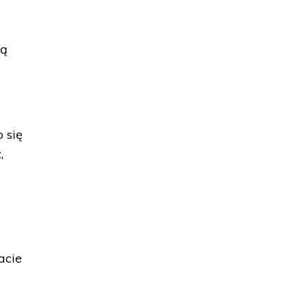
ną
 się
,
–
acie