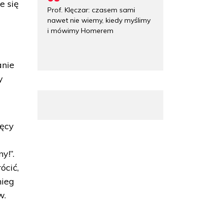
e się
Prof. Klęczar: czasem sami
nawet nie wiemy, kiedy myślimy
i mówimy Homerem
anie
y
ięcy
y!”.
ócić,
nieg
w.