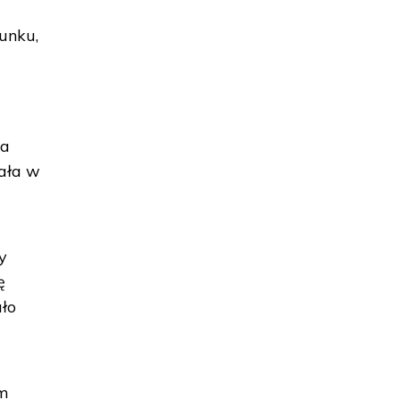
unku,
na
łała w
y
ę
ło
um