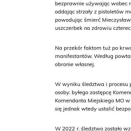
bezprawnie używając wobec ma
oddając strzały z pistoletów 
powodując śmierć Mieczysława
uszczerbek na zdrowiu czterech
Na przekór faktom tuż po krw
manifestantów. Według powtar
obronie własnej.
W wyniku śledztwa i procesu p
osoby: byłego zastępcę Komen
Komendanta Miejskiego MO w 
się jednak wtedy ustalić bezp
W 2022 r. śledztwo zostało 