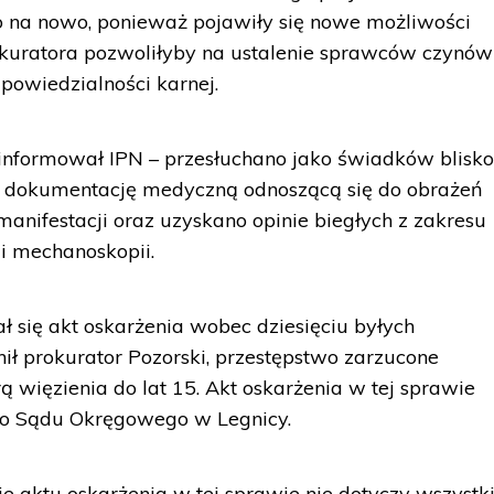
o na nowo, ponieważ pojawiły się nowe możliwości
kuratora pozwoliłyby na ustalenie sprawców czynów
dpowiedzialności karnej.
oinformował IPN – przesłuchano jako świadków blisk
o dokumentację medyczną odnoszącą się do obrażeń
anifestacji oraz uzyskano opinie biegłych z zakresu
 i mechanoskopii.
ł się akt oskarżenia wobec dziesięciu byłych
ił prokurator Pozorski, przestępstwo zarzucone
 więzienia do lat 15. Akt oskarżenia w tej sprawie
 do Sądu Okręgowego w Legnicy.
ie aktu oskarżenia w tej sprawie nie dotyczy wszystk