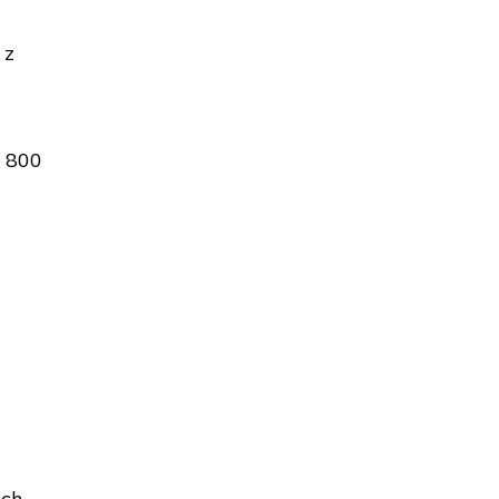
 z
o 800
ich