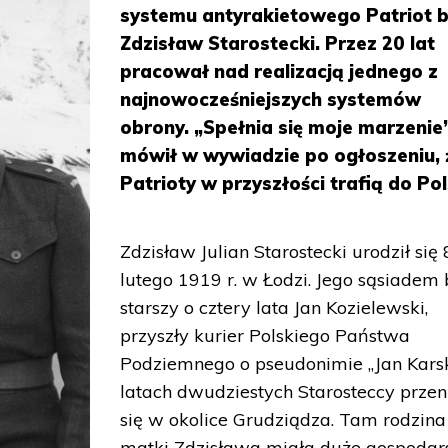
systemu antyrakietowego Patriot b
Zdzisław Starostecki. Przez 20 lat
pracował nad realizacją jednego z
najnowocześniejszych systemów
obrony. „Spełnia się moje marzenie”
mówił w wywiadzie po ogłoszeniu, 
Patrioty w przyszłości trafią do Pol
Zdzisław Julian Starostecki urodził się 
lutego 1919 r. w Łodzi. Jego sąsiadem 
starszy o cztery lata Jan Kozielewski,
przyszły kurier Polskiego Państwa
Podziemnego o pseudonimie „Jan Karsk
latach dwudziestych Starosteccy przeni
się w okolice Grudziądza. Tam rodzina
matki Zdzisława miała duże gospodar