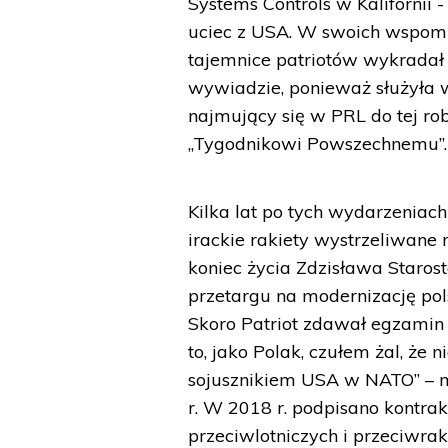
Systems Controls w Kalifornii 
uciec z USA. W swoich wspomni
tajemnice patriotów wykradał 
wywiadzie, ponieważ służyła 
najmujący się w PRL do tej rob
„Tygodnikowi Powszechnemu”.
Kilka lat po tych wydarzeniach
irackie rakiety wystrzeliwane 
koniec życia Zdzisława Staros
przetargu na modernizację pols
Skoro Patriot zdawał egzamin n
to, jako Polak, czułem żal, że 
sojusznikiem USA w NATO” – m
r. W 2018 r. podpisano kontra
przeciwlotniczych i przeciwra