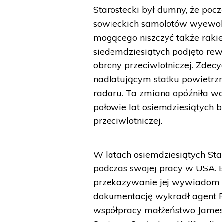
Starostecki był dumny, że pocz
sowieckich samolotów wyewol
mogącego niszczyć także rakie
siedemdziesiątych podjęto rew
obrony przeciwlotniczej. Zdec
nadlatującym statku powietrzn
radaru. Ta zmiana opóźniła wdr
połowie lat osiemdziesiątych b
przeciwlotniczej.
W latach osiemdziesiątych St
podczas swojej pracy w USA. 
przekazywanie jej wywiadom
dokumentację wykradł agent P
współpracy małżeństwo Jamesa 