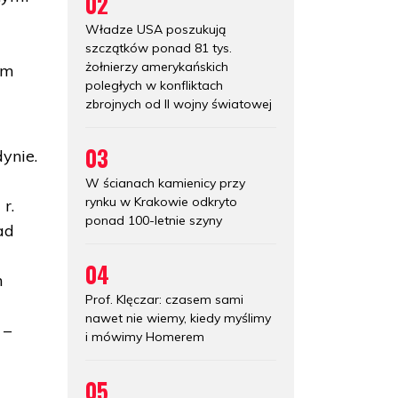
02
Władze USA poszukują
szczątków ponad 81 tys.
żołnierzy amerykańskich
em
poległych w konfliktach
zbrojnych od II wojny światowej
03
ynie.
W ścianach kamienicy przy
rynku w Krakowie odkryto
r.
ponad 100-letnie szyny
ad
04
m
Prof. Klęczar: czasem sami
nawet nie wiemy, kiedy myślimy
 –
i mówimy Homerem
05