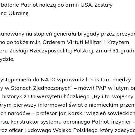
baterie Patriot należą do armii USA. Zostały
 na Ukrainę.
mianowany na stopień generała brygady przez prezyd
 go także m.in. Orderem Virtuti Militari i Krzyżem
u Zasługi Rzeczypospolitej Polskiej. Zmarł 31 grud
ydzie.
rzystąpieniem do NATO wprowadzili nas tam między
cy w Stanach Zjednoczonych” – mówił PAP w lutym br
historyk z Uniwersytetu Łódzkiego. „Byli to: wojenny
którym pierwszy informował świat o niemieckim prze
ch narodów – profesor Jan Karski; więzień sowieckic
rsa, konstruktor systemu obronnego Patriot, inżynier 
oraz oficer Ludowego Wojska Polskiego, który zdecyd