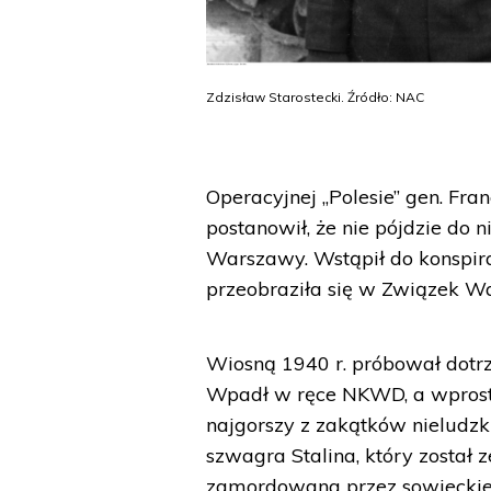
Zdzisław Starostecki. Źródło: NAC
Operacyjnej „Polesie” gen. Fran
postanowił, że nie pójdzie do 
Warszawy. Wstąpił do konspira
przeobraziła się w Związek Wa
Wiosną 1940 r. próbował dotrz
Wpadł w ręce NKWD, a wprost z
najgorszy z zakątków nieludzk
szwagra Stalina, który został z
zamordowana przez sowieckieg