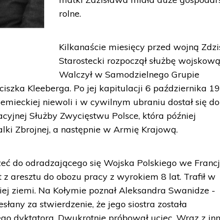
rolne.
Kilkanaście miesięcy przed wojną Zdz
Starostecki rozpoczął służbę wojskową
Walczył w Samodzielnego Grupie
ciszka Kleeberga. Po jej kapitulacji 6 października 19
niemieckiej niewoli i w cywilnym ubraniu dostał się do
cyjnej Służby Zwycięstwu Polsce, która później
lki Zbrojnej, a następnie w Armię Krajową.
eć do odradzającego się Wojska Polskiego we Francji
 aresztu do obozu pracy z wyrokiem 8 lat. Trafił w
iej ziemi. Na Kołymie poznał Aleksandra Swanidze -
esłany za stwierdzenie, że jego siostra została
o dyktatora. Dwukrotnie próbował uciec. Wraz z in