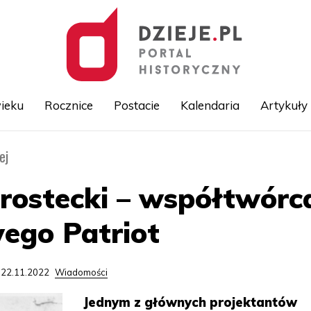
ieku
Rocznice
Postacie
Kalendaria
Artykuły
ej
Przejdź
do
treści
rostecki – współtwórc
ego Patriot
 22.11.2022
Wiadomości
Jednym z głównych projektantów