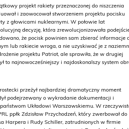
ątkowy projekt rakiety przeznaczonej do niszczenia
uował i zaowocował stworzeniem projektu pocisku
ty z głowicami nuklearnymi. W połowie lat
olucyjną decyzję, która zrewolucjonizowała podejści
ydowano, że pocisk powinien sam zbierać informacje 
ym lub rakiecie wroga, a nie uzyskiwać je z naziem
ożenie projektu Patriot, ale sprawiła, że w drugiej
ył to najnowocześniejszy i najdoskonalszy system ob
arostecki przeżył najbardziej dramatyczny moment
Był podejrzewany o wykradanie dokumentacji i
 państwom Układowi Warszawskiemu. W rzeczywist
RL ppłk Zdzisław Przychodzeń, który zwerbował do
Harpera i Rudy Schiller, zatrudnionych w firmie