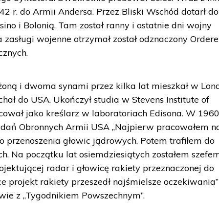
2 r. do Armii Andersa. Przez Bliski Wschód dotarł do
no i Bolonią. Tam został ranny i ostatnie dni wojny
a zasługi wojenne otrzymał został odznaczony Order
cznych.
 żoną i dwoma synami przez kilka lat mieszkał w Lond
hał do USA. Ukończył studia w Stevens Institute of
acował jako kreślarz w laboratoriach Edisona. W 1960 
adań Obronnych Armii USA „Najpierw pracowałem n
do przenoszenia głowic jądrowych. Potem trafiłem do
ch. Na początku lat osiemdziesiątych zostałem szefe
jektującej radar i głowicę rakiety przeznaczonej do
 projekt rakiety przeszedł najśmielsze oczekiwania”
wie z „Tygodnikiem Powszechnym”.