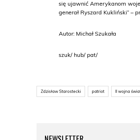
się ujawnić Amerykanom woje
generał Ryszard Kukliński” – p
Autor: Michał Szukała
szuk/ hub/ pat/
Zdzisław Starostecki
patriot
II wojna świ
NEWSLETTER