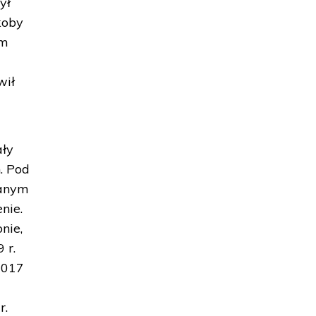
ył
koby
im
wił
ały
h. Pod
wanym
nie.
nie,
 r.
2017
r.