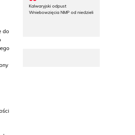
Kalwaryjski odpust
Wniebowzięcia NMP od niedzieli
e do
o
nego
rony
ości