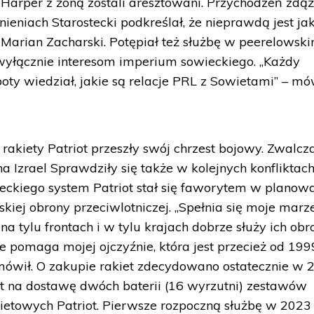
- Harper z żoną zostali aresztowani. Przychodzeń zdąż
eniach Starostecki podkreślał, że nieprawdą jest ja
Marian Zacharski. Potępiał też służbę w peerelowsk
wyłącznie interesom imperium sowieckiego. „Każdy
oty wiedział, jakie są relacje PRL z Sowietami” – mó
 rakiety Patriot przeszły swój chrzest bojowy. Zwalcz
na Izrael Sprawdziły się także w kolejnych konfliktac
teckiego system Patriot stał się faworytem w plano
kiej obrony przeciwlotniczej. „Spełnia się moje marze
a tylu frontach i w tylu krajach dobrze służy ich obro
nie pomaga mojej ojczyźnie, która jest przecież od 1999
ówił. O zakupie rakiet zdecydowano ostatecznie w 
kt na dostawę dwóch baterii (16 wyrzutni) zestawów
kietowych Patriot. Pierwsze rozpoczną służbę w 2023 