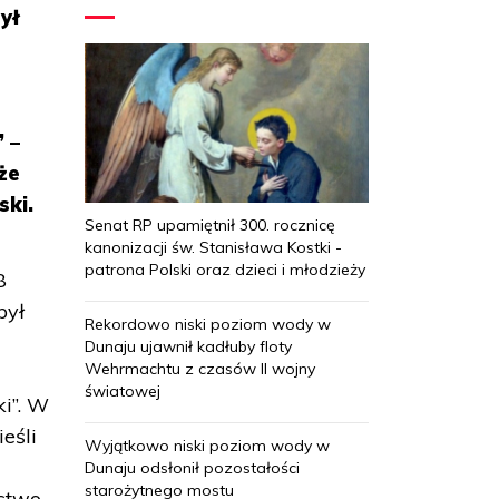
ył
 –
że
ski.
Senat RP upamiętnił 300. rocznicę
kanonizacji św. Stanisława Kostki -
patrona Polski oraz dzieci i młodzieży
8
był
Rekordowo niski poziom wody w
Dunaju ujawnił kadłuby floty
Wehrmachtu z czasów II wojny
światowej
i”. W
eśli
Wyjątkowo niski poziom wody w
Dunaju odsłonił pozostałości
starożytnego mostu
stwo