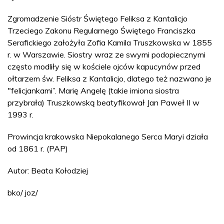
Zgromadzenie Sióstr Świętego Feliksa z Kantalicjo
Trzeciego Zakonu Regularnego Świętego Franciszka
Serafickiego założyła Zofia Kamila Truszkowska w 1855
r. w Warszawie. Siostry wraz ze swymi podopiecznymi
często modliły się w kościele ojców kapucynów przed
ołtarzem św. Feliksa z Kantalicjo, dlatego też nazwano je
"felicjankami”. Marię Angelę (takie imiona siostra
przybrała) Truszkowską beatyfikował Jan Paweł II w
1993 r.
Prowincja krakowska Niepokalanego Serca Maryi działa
od 1861 r. (PAP)
Autor: Beata Kołodziej
bko/ joz/