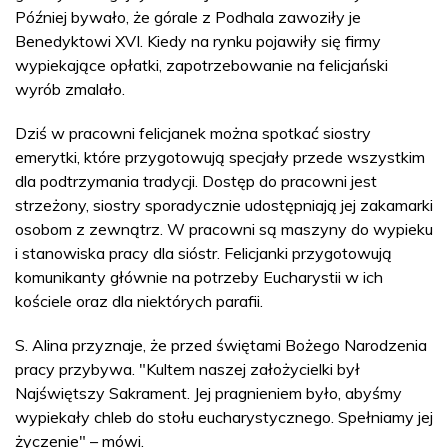
Później bywało, że górale z Podhala zawoziły je
Benedyktowi XVI. Kiedy na rynku pojawiły się firmy
wypiekające opłatki, zapotrzebowanie na felicjański
wyrób zmalało.
Dziś w pracowni felicjanek można spotkać siostry
emerytki, które przygotowują specjały przede wszystkim
dla podtrzymania tradycji. Dostęp do pracowni jest
strzeżony, siostry sporadycznie udostępniają jej zakamarki
osobom z zewnątrz. W pracowni są maszyny do wypieku
i stanowiska pracy dla sióstr. Felicjanki przygotowują
komunikanty głównie na potrzeby Eucharystii w ich
kościele oraz dla niektórych parafii.
S. Alina przyznaje, że przed świętami Bożego Narodzenia
pracy przybywa. "Kultem naszej założycielki był
Najświętszy Sakrament. Jej pragnieniem było, abyśmy
wypiekały chleb do stołu eucharystycznego. Spełniamy jej
życzenie" – mówi.