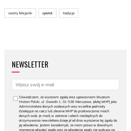
siostry felicjanki
opłatek
tradycja
NEWSLETTER
Oświadczam, że wyrażam zgodę oraz upoważniam Muzeum
Historii Polski, ul. Gwardii 1, 01-538 Warszawa, (dalej MHP) jako
Administratora danych osobowych oraz wszelkie podmioty
działające na rzecz lub zlecenie MHP do przetwarzania moich
danych osob. (e-mail) w zakresie i celach niezbędnych do
otrzymywania newslettera dzieje.pl od dnia wyrażenia tej zgody do
jej odwołania. Jestem świadomy/a, że mam prawo w dowolnym
momencie odwołać zgodę oraz że odwołanie zgody nie wpływa na