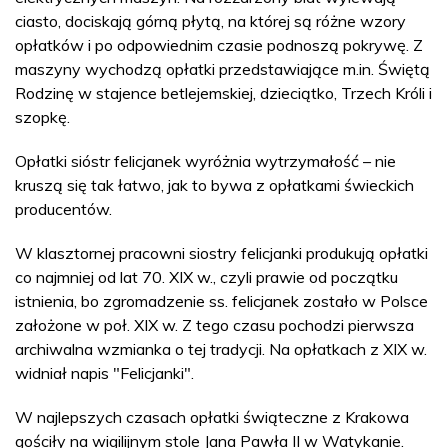
ciasto, dociskają górną płytą, na której są różne wzory
opłatków i po odpowiednim czasie podnoszą pokrywę. Z
maszyny wychodzą opłatki przedstawiające m.in. Świętą
Rodzinę w stajence betlejemskiej, dzieciątko, Trzech Króli i
szopkę.
Opłatki sióstr felicjanek wyróżnia wytrzymałość – nie
kruszą się tak łatwo, jak to bywa z opłatkami świeckich
producentów.
W klasztornej pracowni siostry felicjanki produkują opłatki
co najmniej od lat 70. XIX w., czyli prawie od początku
istnienia, bo zgromadzenie ss. felicjanek zostało w Polsce
założone w poł. XIX w. Z tego czasu pochodzi pierwsza
archiwalna wzmianka o tej tradycji. Na opłatkach z XIX w.
widniał napis "Felicjanki".
W najlepszych czasach opłatki świąteczne z Krakowa
gościły na wigilijnym stole Jana Pawła II w Watykanie.