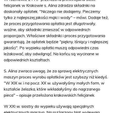
felicjanek w Krakowie s. Alina zdradza składniki na
doskonały opłatek. "Niczego nie dodajemy. Pieczemy
tylko z najlepszej jakości mąki i wody" – mówi. Dodaje też,
że proces przygotowania opłatka jest długotrwały,
ważne, aby składniki zmieszać w odpowiednich
proporcjach. Właściwe składniki i proces przygotowania
gwarantują, że opłatek będzie "piękny, lśniący i najlepszej
jakości". Po wypieku opłatki muszą odpowiedni czas
leżakować, aby odwilgnąć. Na końcu są wycinane w
odpowiednich kształtach.
S. Alina zwraca uwagę, że za sprawą elektrycznych
maszyn proces wyrobu opłatków jest szybszy niż kiedyś.
"W XIX w. i na pocz. XX w. używałyśmy małych form, w
kształcie żelazka, które wkładałyśmy do nagrzanego
pieca" – opisuje przełożona krakowskich felicjanek.
W XXI w. siostry do wypieku używają specjalnych
elektrycznych maszyn. Na rozżarzony blat wylewają