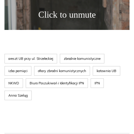
areszt UB przy ul. Strzeleckiej
zbrodnie komunistyczne
izba pamięci
ofiary zbrodni komunistycznych
katownia UB
NKWD
Biuro Poszukiwań i Identyfikacji IPN
IPN
Anna Szeląg