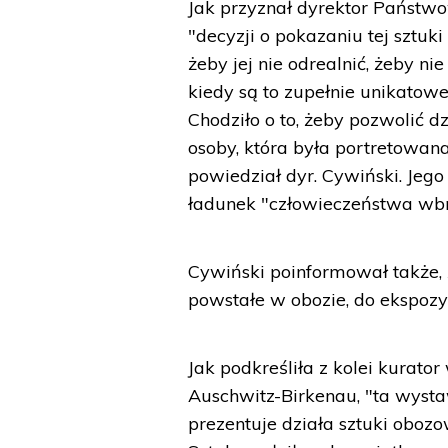
Jak przyznał dyrektor Państw
"decyzji o pokazaniu tej sztuki
żeby jej nie odrealnić, żeby n
kiedy są to zupełnie unikatowe
Chodziło o to, żeby pozwolić d
osoby, która była portretowana
powiedział dyr. Cywiński. Jeg
ładunek "człowieczeństwa wb
Cywiński poinformował także,
powstałe w obozie, do ekspozyc
Jak podkreśliła z kolei kura
Auschwitz-Birkenau, "ta wyst
prezentuje działa sztuki obozo