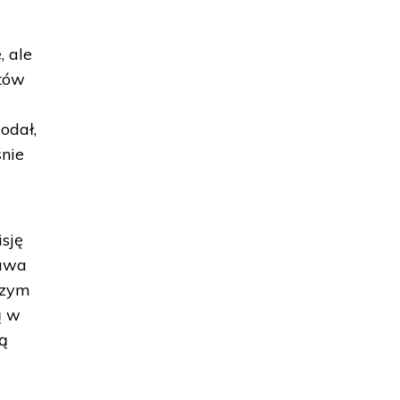
 ale
któw
odał,
śnie
sję
tawa
szym
ą w
wą