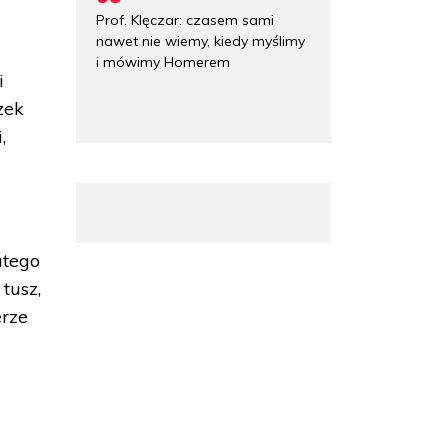
Prof. Klęczar: czasem sami
nawet nie wiemy, kiedy myślimy
i mówimy Homerem
i
zek
,
atego
tusz,
erze