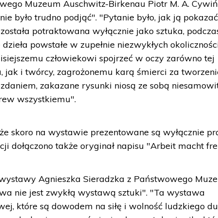
owego Muzeum Auschwitz-Birkenau Piotr M. A. Cywińs
 nie było trudno podjąć". "Pytanie było, jak ją pokazać
ie została potraktowana wyłącznie jako sztuka, podcza
 dzieła powstałe w zupełnie niezwykłych okolicznośc
zisiejszemu człowiekowi spojrzeć w oczy zarówno tej
, jak i twórcy, zagrożonemu karą śmierci za tworzeni
o zdaniem, zakazane rysunki niosą ze sobą niesamowi
rew wszystkiemu".
 że skoro na wystawie prezentowane są wyłącznie pr
ji dołączono także oryginał napisu "Arbeit macht frei
tor wystawy Agnieszka Sieradzka z Państwowego Muz
awa nie jest zwykłą wystawą sztuki". "Ta wystawa
wej, które są dowodem na siłę i wolność ludzkiego du