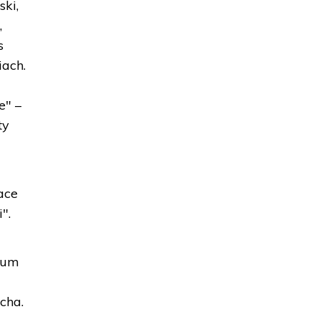
ki,
,
s
iach.
e" –
ty
ace
".
eum
cha.