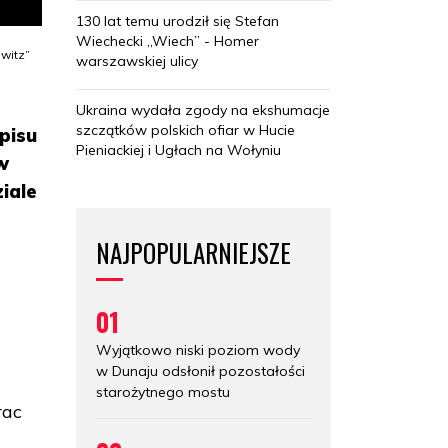
130 lat temu urodził się Stefan
Wiechecki „Wiech” - Homer
witz”
warszawskiej ulicy
Ukraina wydała zgody na ekshumacje
szczątków polskich ofiar w Hucie
pisu
Pieniackiej i Ugłach na Wołyniu
w
iale
NAJPOPULARNIEJSZE
01
Wyjątkowo niski poziom wody
w Dunaju odsłonił pozostałości
starożytnego mostu
rac