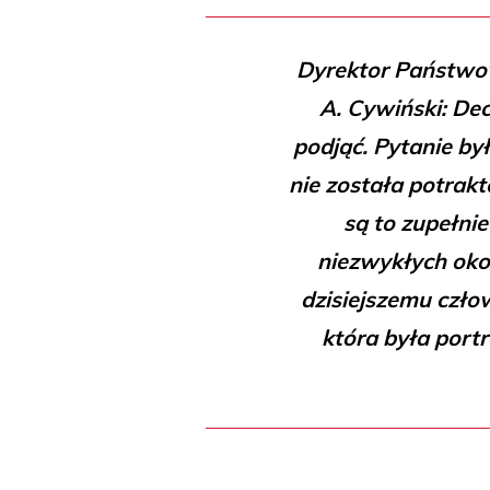
Dyrektor Państwo
A. Cywiński: Dec
podjąć. Pytanie było
nie została potrak
są to zupełni
niezwykłych okol
dzisiejszemu czło
która była port