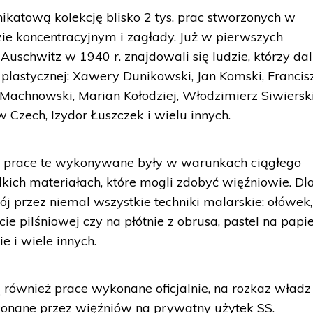
katową kolekcję blisko 2 tys. prac stworzonych w
ie koncentracyjnym i zagłady. Już w pierwszych
Auschwitz w 1940 r. znajdowali się ludzie, którzy dal
plastycznej: Xawery Dunikowski, Jan Komski, Francis
Machnowski, Marian Kołodziej, Włodzimierz Siwierski
 Czech, Izydor Łuszczek i wielu innych.
e prace te wykonywane były w warunkach ciągłego
lkich materiałach, które mogli zdobyć więźniowie. Dl
j przez niemal wszystkie techniki malarskie: ołówek, 
cie pilśniowej czy na płótnie z obrusa, pastel na papi
 i wiele innych.
również prace wykonane oficjalnie, na rozkaz władz
onane przez więźniów na prywatny użytek SS.