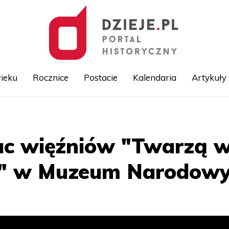
ieku
Rocznice
Postacie
Kalendaria
Artykuły
Przejdź
do
treści
c więźniów "Twarzą w
z" w Muzeum Narodow