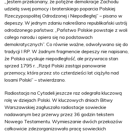
„Jestem przekonany, że potężne demokracje Zachodu
udzielą swej pomocy i braterskiego poparcia Polskiej
Rzeczypospolitej Odrodzonej i Niepodległej” – pisano w
depeszy. W jednym zdaniu nakreślano republikański ustrój
odrodzonego państwa: „Państwo Polskie powstaje z woli
całego narodu i opiera się na podstawach
demokratycznych”. Co równie ważne, odwoływano się do
tradycji I RP. W żadnym fragmencie depeszy nie napisano,
że Polska uzyskuje niepodległość, ale przywraca stan
sprzed 1795 r. „Rząd Polski zastąpi panowanie
przemocy, która przez sto czterdzieści lat ciążyła nad
losami Polski” – stwierdzano.
Radiostacja na Cytadeli jeszcze raz odegrała kluczową
rolę w dziejach Polski. W kluczowych dniach Bitwy
Warszawskiej zagłuszała radiostacje sowieckie
nadawanym bez przerwy przez 36 godzin tekstem
Nowego Testamentu. Wymieszanie dwóch przekazów
całkowicie zdezorganizowało pracę sowieckich