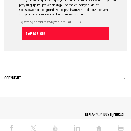
zgody udzielonej przed jej wycofaniem. Jestem też świadomy/a, że
przysługuje mi prawo dostępu do moich danych, do ich
sprostowania, do ograniczenia przetwarzania, do przenoszenia
danych, do sprzeciwu wobec przetwarzania.
COPYRIGHT
Menu Footer
DEKLARACJA DOSTĘPNOŚCI
© COPYRIGHT PAP 2026