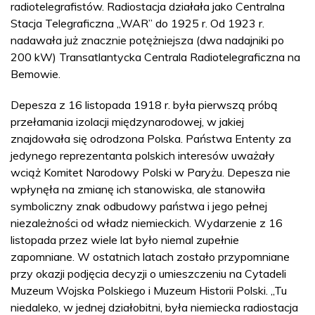
radiotelegrafistów. Radiostacja działała jako Centralna
Stacja Telegraficzna „WAR” do 1925 r. Od 1923 r.
nadawała już znacznie potężniejsza (dwa nadajniki po
200 kW) Transatlantycka Centrala Radiotelegraficzna na
Bemowie.
Depesza z 16 listopada 1918 r. była pierwszą próbą
przełamania izolacji międzynarodowej, w jakiej
znajdowała się odrodzona Polska. Państwa Ententy za
jedynego reprezentanta polskich interesów uważały
wciąż Komitet Narodowy Polski w Paryżu. Depesza nie
wpłynęła na zmianę ich stanowiska, ale stanowiła
symboliczny znak odbudowy państwa i jego pełnej
niezależności od władz niemieckich. Wydarzenie z 16
listopada przez wiele lat było niemal zupełnie
zapomniane. W ostatnich latach zostało przypomniane
przy okazji podjęcia decyzji o umieszczeniu na Cytadeli
Muzeum Wojska Polskiego i Muzeum Historii Polski. „Tu
niedaleko, w jednej działobitni, była niemiecka radiostacja