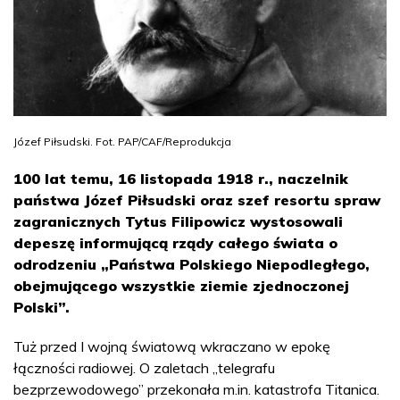
Józef Piłsudski. Fot. PAP/CAF/Reprodukcja
100 lat temu, 16 listopada 1918 r., naczelnik
państwa Józef Piłsudski oraz szef resortu spraw
zagranicznych Tytus Filipowicz wystosowali
depeszę informującą rządy całego świata o
odrodzeniu „Państwa Polskiego Niepodległego,
obejmującego wszystkie ziemie zjednoczonej
Polski”.
Tuż przed I wojną światową wkraczano w epokę
łączności radiowej. O zaletach „telegrafu
bezprzewodowego” przekonała m.in. katastrofa Titanica.