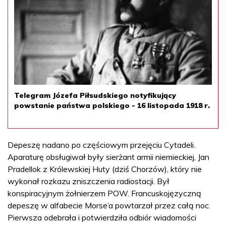
Telegram Józefa Piłsudskiego notyfikujący
powstanie państwa polskiego - 16 listopada 1918 r.
Depeszę nadano po częściowym przejęciu Cytadeli.
Aparaturę obsługiwał były sierżant armii niemieckiej, Jan
Pradellok z Królewskiej Huty (dziś Chorzów), który nie
wykonał rozkazu zniszczenia radiostacji. Był
konspiracyjnym żołnierzem POW. Francuskojęzyczną
depeszę w alfabecie Morse’a powtarzał przez całą noc.
Pierwsza odebrała i potwierdziła odbiór wiadomości