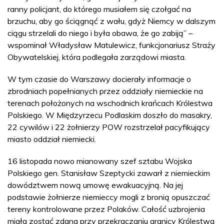
ranny policjant, do którego musiałem się czołgać na
brzuchu, aby go ściągnąć z wału, gdyż Niemcy w dalszym
ciągu strzelali do niego i była obawa, że go zabiją” –
wspominał Władysław Matulewicz, funkcjonariusz Straży
Obywatelskiej, która podlegała zarządowi miasta.
W tym czasie do Warszawy docierały informacje o
zbrodniach popełnianych przez oddziały niemieckie na
terenach położonych na wschodnich krańcach Królestwa
Polskiego. W Międzyrzecu Podlaskim doszło do masakry,
22 cywilów i 22 żołnierzy POW rozstrzelał pacyfikujący
miasto oddział niemiecki.
16 listopada nowo mianowany szef sztabu Wojska
Polskiego gen. Stanisław Szeptycki zawarł z niemieckim
dowództwem nową umowę ewakuacyjną. Na jej
podstawie żołnierze niemieccy mogli z bronią opuszczać
tereny kontrolowane przez Polaków. Całość uzbrojenia
miała zostać zdana przy przekraczaniu granicy Królestwa