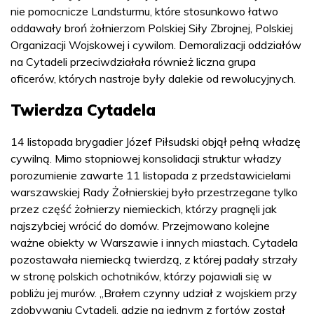
nie pomocnicze Landsturmu, które stosunkowo łatwo
oddawały broń żołnierzom Polskiej Siły Zbrojnej, Polskiej
Organizacji Wojskowej i cywilom. Demoralizacji oddziałów
na Cytadeli przeciwdziałała również liczna grupa
oficerów, których nastroje były dalekie od rewolucyjnych.
Twierdza Cytadela
14 listopada brygadier Józef Piłsudski objął pełną władzę
cywilną. Mimo stopniowej konsolidacji struktur władzy
porozumienie zawarte 11 listopada z przedstawicielami
warszawskiej Rady Żołnierskiej było przestrzegane tylko
przez część żołnierzy niemieckich, którzy pragnęli jak
najszybciej wrócić do domów. Przejmowano kolejne
ważne obiekty w Warszawie i innych miastach. Cytadela
pozostawała niemiecką twierdzą, z której padały strzały
w stronę polskich ochotników, którzy pojawiali się w
pobliżu jej murów. „Brałem czynny udział z wojskiem przy
zdobywaniu Cytadeli, gdzie na jednym z fortów został