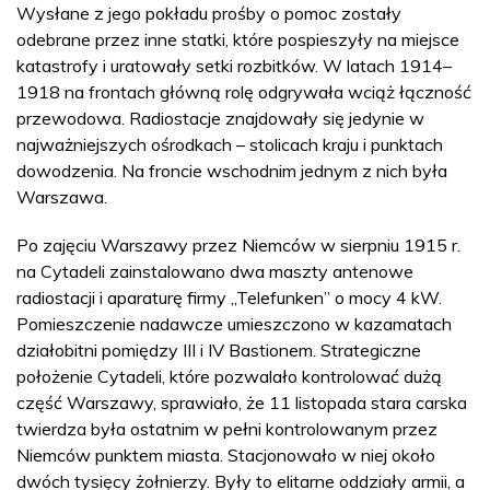
Wysłane z jego pokładu prośby o pomoc zostały
odebrane przez inne statki, które pospieszyły na miejsce
katastrofy i uratowały setki rozbitków. W latach 1914–
1918 na frontach główną rolę odgrywała wciąż łączność
przewodowa. Radiostacje znajdowały się jedynie w
najważniejszych ośrodkach – stolicach kraju i punktach
dowodzenia. Na froncie wschodnim jednym z nich była
Warszawa.
Po zajęciu Warszawy przez Niemców w sierpniu 1915 r.
na Cytadeli zainstalowano dwa maszty antenowe
radiostacji i aparaturę firmy „Telefunken” o mocy 4 kW.
Pomieszczenie nadawcze umieszczono w kazamatach
działobitni pomiędzy III i IV Bastionem. Strategiczne
położenie Cytadeli, które pozwalało kontrolować dużą
część Warszawy, sprawiało, że 11 listopada stara carska
twierdza była ostatnim w pełni kontrolowanym przez
Niemców punktem miasta. Stacjonowało w niej około
dwóch tysięcy żołnierzy. Były to elitarne oddziały armii, a