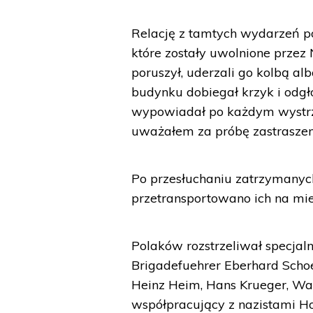
Relację z tamtych wydarzeń poz
które zostały uwolnione przez 
poruszył, uderzali go kolbą al
budynku dobiegał krzyk i odgł
wypowiadał po każdym wystrzal
uważałem za próbę zastraszeni
Po przesłuchaniu zatrzymanych
przetransportowano ich na mie
Polaków rozstrzeliwał specja
Brigadefuehrer Eberhard Schoe
Heinz Heim, Hans Krueger, Wal
współpracujący z nazistami Ho