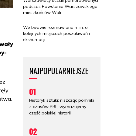
Warszawiacy uczcili pomordowanych
podczas Powstania Warszawskiego
mieszkańców Woli
We Lwowie rozmawiano m.in. o
kolejnych miejscach poszukiwań i
ekshumacji
ywały
oy-
NAJPOPULARNIEJSZE
ez
01
zęły
stwa.
Historyk sztuki: niszcząc pomniki
z czasów PRL, wymazujemy
część polskiej historii
02