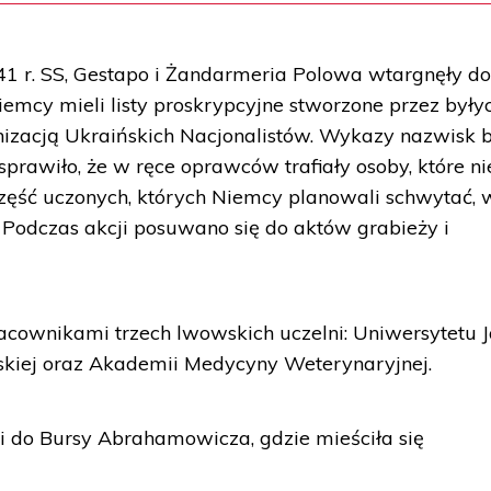
1 r. SS, Gestapo i Żandarmeria Polowa wtargnęły d
emcy mieli listy proskrypcyjne stworzone przez były
izacją Ukraińskich Nacjonalistów. Wykazy nazwisk 
prawiło, że w ręce oprawców trafiały osoby, które ni
 część uczonych, których Niemcy planowali schwytać, 
. Podczas akcji posuwano się do aktów grabieży i
acownikami trzech lwowskich uczelni: Uniwersytetu 
wskiej oraz Akademii Medycyny Weterynaryjnej.
ni do Bursy Abrahamowicza, gdzie mieściła się