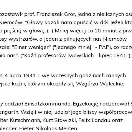
ostawił prof. Franciszek Gror, jedna z nielicznych os
Niemców: "Głowy kazali nam opuścić w dół. Jeżeli kto
bo pięścią w głowę. (…) Mniej więcej co 10 minut z pi
osy wystrzałów, a jeden z pilnujących nas Niemców
e: "Einer weniger" ("jednego mniej" - PAP), co racz
a nas". ("Kaźń profesorów lwowskich - lipiec 1941").
, 4 lipca 1941 r. we wczesnych godzinach rannych
jsce kaźni, którym okazały się Wzgórza Wuleckie.
lny oddział Einsatzkommando. Egzekucję nadzorował 
ngarth. Wzięli w niej udział jego bliscy współpracow
ter Kutschmann, Kurt Stawizki, Felix Landau oraz
lender, Pieter Nikolaas Menten.