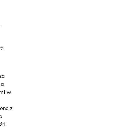
,
rz
za
 a
ami w
ono z
o
aźń