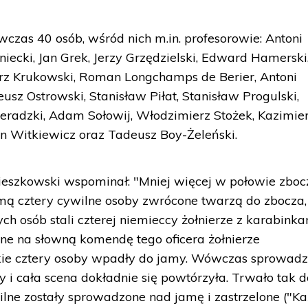
czas 40 osób, wśród nich m.in. profesorowie: Antoni
ecki, Jan Grek, Jerzy Grzędzielski, Edward Hamerski
rz Krukowski, Roman Longchamps de Berier, Antoni
usz Ostrowski, Stanisław Piłat, Stanisław Progulski,
eradzki, Adam Sołowij, Włodzimierz Stożek, Kazimie
n Witkiewicz oraz Tadeusz Boy-Żeleński.
Cieszkowski wspominał: "Mniej więcej w połowie zboc
 cztery cywilne osoby zwrócone twarzą do zbocza,
ch osób stali czterej niemieccy żołnierze z karabink
wne na słowną komendę tego oficera żołnierze
stkie cztery osoby wpadły do jamy. Wówczas sprowadz
 i cała scena dokładnie się powtórzyła. Trwało tak d
ilne zostały sprowadzone nad jamę i zastrzelone ("K