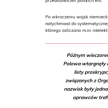
przedstawicieli polskich elit.
Po wkroczeniu wojsk niemieck
natychmiast do systematycznej
którego zaliczano m.in. intelekt
Późnym wieczorem 
Polowa wtargnęły d
listy proskryp
związanych z Orga
nazwisk były jedna
oprawców trafia