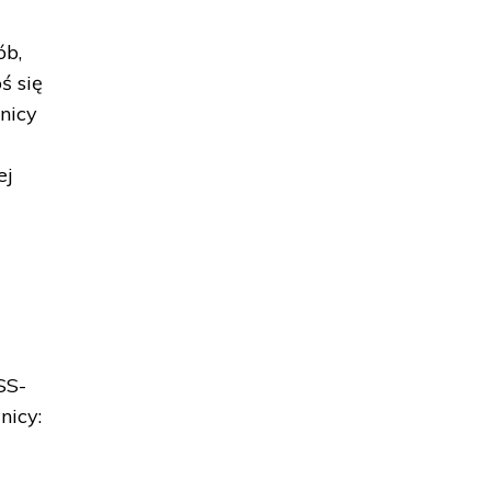
ób,
ś się
wnicy
ej
SS-
nicy: