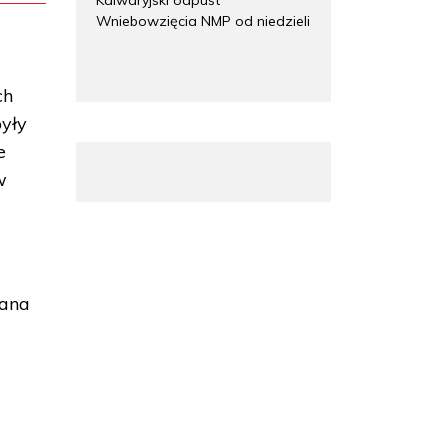
Wniebowzięcia NMP od niedzieli
o
ch
były
e
w
Jana