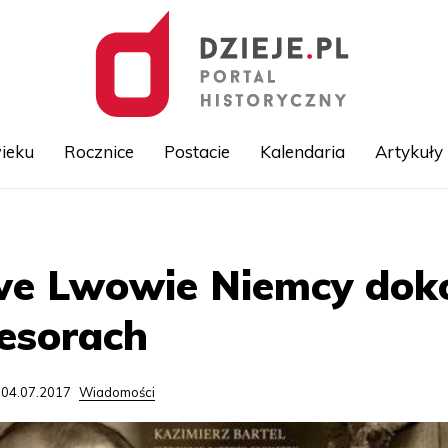
ieku
Rocznice
Postacie
Kalendaria
Artykuły
Przejdź
do
treści
we Lwowie Niemcy doko
fesorach
 04.07.2017
Wiadomości