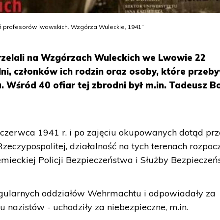
ń profesorów lwowskich. Wzgórza Wuleckie, 1941”
trzelali na Wzgórzach Wuleckich we Lwowie 22
ni, członków ich rodzin oraz osoby, które przeb
. Wśród 40 ofiar tej zbrodni był m.in. Tadeusz B
czerwca 1941 r. i po zajęciu okupowanych dotąd prz
eczypospolitej, działalność na tych terenach rozpoc
emieckiej Policji Bezpieczeństwa i Służby Bezpieczeń
egularnych oddziałów Wehrmachtu i odpowiadały za
iu nazistów - uchodziły za niebezpieczne, m.in.