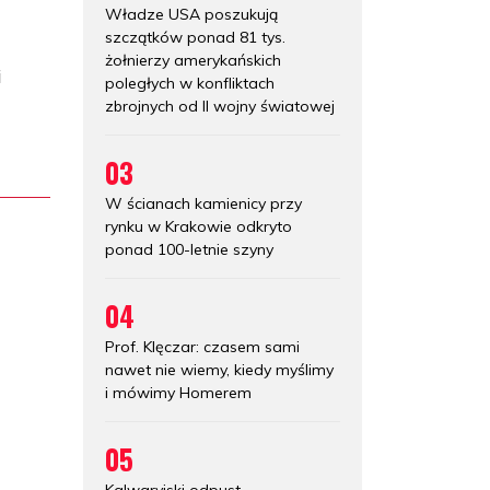
Władze USA poszukują
szczątków ponad 81 tys.
żołnierzy amerykańskich
i
poległych w konfliktach
zbrojnych od II wojny światowej
03
W ścianach kamienicy przy
rynku w Krakowie odkryto
ponad 100-letnie szyny
04
Prof. Klęczar: czasem sami
nawet nie wiemy, kiedy myślimy
i mówimy Homerem
05
Kalwaryjski odpust