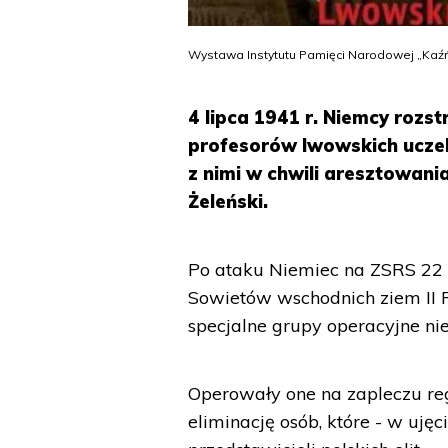
Wystawa Instytutu Pamięci Narodowej „Kaź
4 lipca 1941 r. Niemcy rozs
profesorów lwowskich uczel
z nimi w chwili aresztowania
Żeleński.
Po ataku Niemiec na ZSRS 22 
Sowietów wschodnich ziem II Rz
specjalne grupy operacyjne ni
Operowały one na zapleczu r
eliminację osób, które - w ujęc