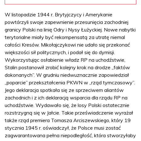
W listopadzie 1944 r. Brytyjczycy i Amerykanie
powtórzyli swoje zapewnienie przesunięcia zachodniej
granicy Polski na linię Odry i Nysy Łużyckiej. Nowe nabytki
terytorialne miały być rekompensatą za utratę niemal
całości Kresów. Mikołajczykowi nie udało się przekonać
większości sił politycznych, i podał się do dymisji.
Wykorzystując osłabienie władz RP na uchodźstwie,
Stalin postanowił zrobić kolejny krok na drodze „faktów
dokonanych”. W grudniu niedwuznacznie zapowiedział
„poparcie” przekształcenia PKWN w „rząd tymczasowy”.
Jego deklaracja spotkała się ze sprzeciwem aliantów
zachodnich i z ich deklaracją wsparcia dla rządu RP na
uchodźstwie. Wydawało się, że losy Polski ostatecznie
rozstrzygną się w Jałcie. Takie przeświadczenie wyrażał
także rząd premiera Tomasza Arciszewskiego, który 19
stycznia 1945 r. oświadczył, że Polsce musi zostać
zagwarantowana pełna niepodległość, która stworzyłaby