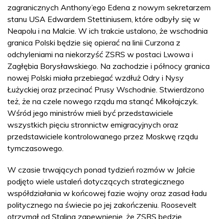
zagranicznych Anthony’ego Edena z nowym sekretarzem
stanu USA Edwardem Stettiniusem, które odbyły się w
Neapolu i na Malcie. W ich trakcie ustalono, że wschodnia
granica Polski będzie się opierać na linii Curzona z
odchyleniami na niekorzyść ZSRS w postaci Lwowa i
Zagłębia Borysławskiego. Na zachodzie i północy granica
nowej Polski miała przebiegać wzdłuż Odry i Nysy
Łużyckiej oraz przecinać Prusy Wschodnie. Stwierdzono
też, że na czele nowego rządu ma stanąć Mikołajczyk.
Wśród jego ministrów mieli być przedstawiciele
wszystkich pięciu stronnictw emigracyjnych oraz
przedstawiciele kontrolowanego przez Moskwę rządu
tymczasowego.
W czasie trwających ponad tydzień rozmów w Jałcie
podjęto wiele ustaleń dotyczących strategicznego
współdziałania w końcowej fazie wojny oraz zasad ładu
politycznego na świecie po jej zakończeniu. Roosevelt
otrzymał od Stalina zapewnienie, że ZSRS będzie