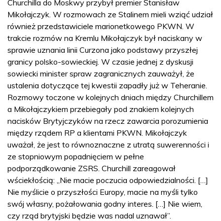
Churchilla do Moskwy przybył premier Stanisław
Mikołajczyk. W rozmowach ze Stalinem mieli wziąć udział
również przedstawiciele marionetkowego PKWN. W
trakcie rozmów na Kremlu Mikołajczyk był naciskany w
sprawie uznania linii Curzona jako podstawy przyszłej
granicy polsko-sowieckiej. W czasie jednej z dyskusji
sowiecki minister spraw zagranicznych zauważył, że
ustalenia dotyczące tej kwestii zapadły już w Teheranie.
Rozmowy toczone w kolejnych dniach między Churchillem
a Mikołajczykiem przebiegały pod znakiem kolejnych
nacisków Brytyjczyków na rzecz zawarcia porozumienia
między rządem RP a klientami PKWN. Mikołajczyk
uważał, że jest to równoznaczne z utratą suwerenności i
ze stopniowym popadnięciem w pełne
podporządkowanie ZSRS. Churchill zareagował
wściekłością: „Nie macie poczucia odpowiedzialności. […]
Nie myślicie o przyszłości Europy, macie na myśli tylko
swój własny, pożałowania godny interes. […] Nie wiem,
czy rząd brytyjski będzie was nadal uznawał”.