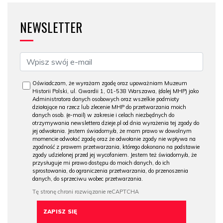
NEWSLETTER
Oświadczam, że wyrażam zgodę oraz upoważniam Muzeum
Historii Polski, ul. Gwardii 1, 01-538 Warszawa, (dalej MHP) jako
Administratora danych osobowych oraz wszelkie podmioty
działające na rzecz lub zlecenie MHP do przetwarzania moich
danych osob. (e-mail) w zakresie i celach niezbędnych do
otrzymywania newslettera dzieje.pl od dnia wyrażenia tej zgody do
jej odwołania. Jestem świadomy/a, że mam prawo w dowolnym
momencie odwołać zgodę oraz że odwołanie zgody nie wpływa na
zgodność z prawem przetwarzania, którego dokonano na podstawie
zgody udzielonej przed jej wycofaniem. Jestem też świadomy/a, że
przysługuje mi prawo dostępu do moich danych, do ich
sprostowania, do ograniczenia przetwarzania, do przenoszenia
danych, do sprzeciwu wobec przetwarzania.