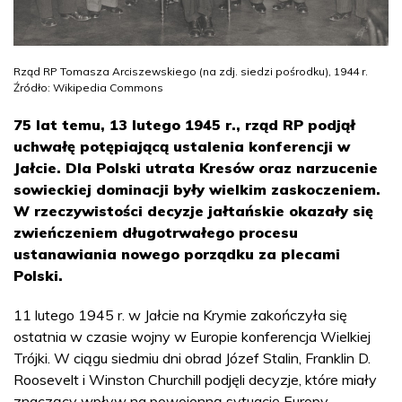
Rząd RP Tomasza Arciszewskiego (na zdj. siedzi pośrodku), 1944 r.
Źródło: Wikipedia Commons
75 lat temu, 13 lutego 1945 r., rząd RP podjął
uchwałę potępiającą ustalenia konferencji w
Jałcie. Dla Polski utrata Kresów oraz narzucenie
sowieckiej dominacji były wielkim zaskoczeniem.
W rzeczywistości decyzje jałtańskie okazały się
zwieńczeniem długotrwałego procesu
ustanawiania nowego porządku za plecami
Polski.
11 lutego 1945 r. w Jałcie na Krymie zakończyła się
ostatnia w czasie wojny w Europie konferencja Wielkiej
Trójki. W ciągu siedmiu dni obrad Józef Stalin, Franklin D.
Roosevelt i Winston Churchill podjęli decyzje, które miały
znaczący wpływ na powojenną sytuację Europy