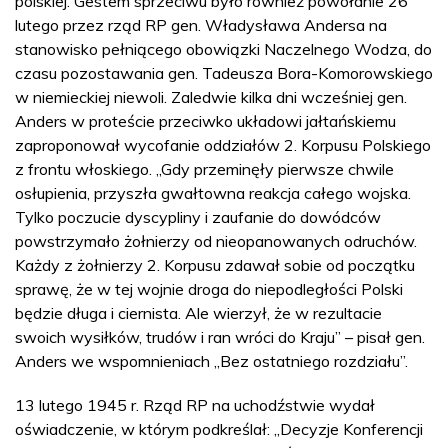
polskiej. Gestem sprzeciwu było również powołanie 26
lutego przez rząd RP gen. Władysława Andersa na
stanowisko pełniącego obowiązki Naczelnego Wodza, do
czasu pozostawania gen. Tadeusza Bora-Komorowskiego
w niemieckiej niewoli. Zaledwie kilka dni wcześniej gen.
Anders w proteście przeciwko układowi jałtańskiemu
zaproponował wycofanie oddziałów 2. Korpusu Polskiego
z frontu włoskiego. „Gdy przeminęły pierwsze chwile
osłupienia, przyszła gwałtowna reakcja całego wojska.
Tylko poczucie dyscypliny i zaufanie do dowódców
powstrzymało żołnierzy od nieopanowanych odruchów.
Każdy z żołnierzy 2. Korpusu zdawał sobie od początku
sprawę, że w tej wojnie droga do niepodległości Polski
będzie długa i ciernista. Ale wierzył, że w rezultacie
swoich wysiłków, trudów i ran wróci do Kraju” – pisał gen.
Anders we wspomnieniach „Bez ostatniego rozdziału”.
13 lutego 1945 r. Rząd RP na uchodźstwie wydał
oświadczenie, w którym podkreślał: „Decyzje Konferencji