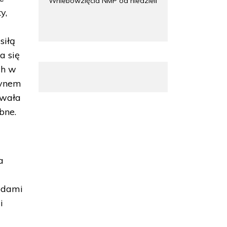
Wniebowzięcia NMP od niedzieli
y,
siłą
a się
ch w
łynem
ywała
bne.
a
hodami
i