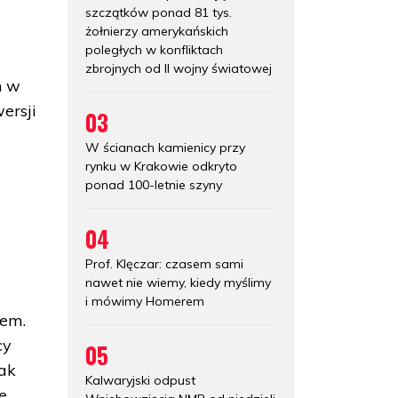
szczątków ponad 81 tys.
żołnierzy amerykańskich
poległych w konfliktach
zbrojnych od II wojny światowej
h w
ersji
03
W ścianach kamienicy przy
rynku w Krakowie odkryto
ponad 100-letnie szyny
04
Prof. Klęczar: czasem sami
nawet nie wiemy, kiedy myślimy
i mówimy Homerem
iem.
cy
05
nak
Kalwaryjski odpust
e