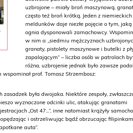
uzbrojone – miały broń maszynową, granat
często też broń krótką. Jeden z niemieckich
meldunków daje niezłe pojęcie o tym, jaką 
m
ognia dysponowali zamachowcy. Wspomin
w nim o: „siedmiu mężczyznach uzbrojony
granaty, pistolety maszynowe i butelki z p
zapalającym” – liczba osób w patrolach b
różna, uzbrojenie jednak było zawsze podo
ym wspominał prof. Tomasz Strzembosz:
 zasadzek była dwojaka. Niektóre zespoły, zwłaszcz
eszo wyznaczone odcinki ulic, atakując granatami
estracjach „Ost 47…”, inne natomiast krążyły samoc
dopędzając i ostrzeliwując bądź obrzucając filipinkam
napotkane auta”.