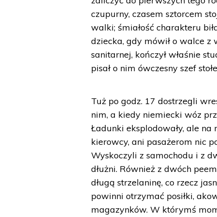
zaliczyć do pierwszych tego ro
czupurny, czasem sztorcem sto
walki; śmiałość charakteru bił
dziecka, gdy mówił o walce z 
sanitarnej, kończył właśnie s
pisał o nim ówczesny szef sto
Tuż po godz. 17 dostrzegli wre
nim, a kiedy niemiecki wóz prz
Ładunki eksplodowały, ale na m
kierowcy, ani pasażerom nic po
Wyskoczyli z samochodu i z dw
dłużni. Również z dwóch peem
długą strzelaninę, co rzecz ja
powinni otrzymać posiłki, akow
magazynków. W którymś momen