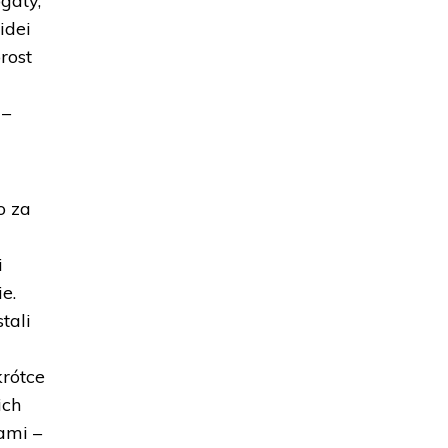
gaty,
idei
rost
 –
o za
i
e.
tali
krótce
ich
ami –