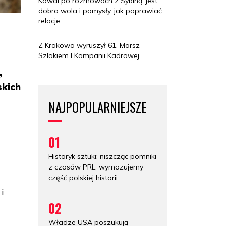
Kowal po rozmowach z Sybihą: jest
dobra wola i pomysły, jak poprawiać
relacje
Z Krakowa wyruszył 61. Marsz
Szlakiem I Kompanii Kadrowej
,
skich
NAJPOPULARNIEJSZE
01
Historyk sztuki: niszcząc pomniki
z czasów PRL, wymazujemy
część polskiej historii
i
02
Władze USA poszukują