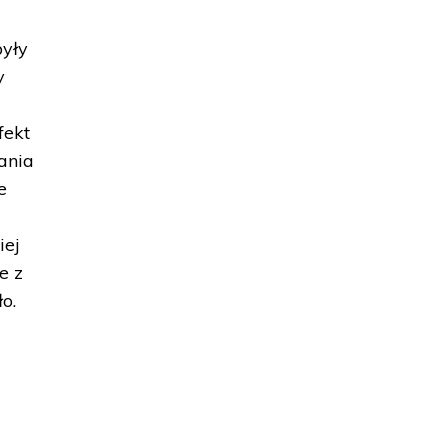
były
y
fekt
ania
e
iej
e z
o.