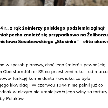
 r., z rąk żołnierzy polskiego podziemia zginął
miał pecha znaleźć się przypadkowo na Żoliborzu
nisława Sosabowskiego „Stasinka” – elita akow
no w sposób planowy, choć jego śmierć z pewnością
 Obersturmführer SS na przestrzeni roku – od marca
wował funkcję komendanta Pawiaka, co było
o likwidacji. W czerwcu 1944 r. nie pełnił już co
dnak w niczym nie umniejszało jego winy za tortury 
czby Polaków.