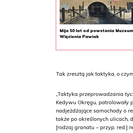
Mija 50 lat od powstania Muzeu
Więzienia Pawiak
Tak zresztą jak taktyka, o cz
„Taktyka przeprowadzania tych
Kedywu Okręgu, patrolowały pi
nadjeżdżające samochody o rej
także po określonych ulicach, 
[rodzaj granatu – przyp. red.] 