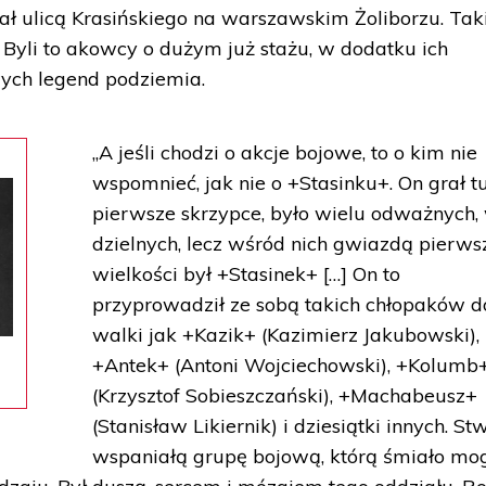
ał ulicą Krasińskiego na warszawskim Żoliborzu. Tak
 Byli to akowcy o dużym już stażu, w dodatku ich
ych legend podziemia.
„A jeśli chodzi o akcje bojowe, to o kim nie
wspomnieć, jak nie o +Stasinku+. On grał t
pierwsze skrzypce, było wielu odważnych,
dzielnych, lecz wśród nich gwiazdą pierws
wielkości był +Stasinek+ […] On to
przyprowadził ze sobą takich chłopaków d
walki jak +Kazik+ (Kazimierz Jakubowski),
+Antek+ (Antoni Wojciechowski), +Kolumb
(Krzysztof Sobieszczański), +Machabeusz+
(Stanisław Likiernik) i dziesiątki innych. St
wspaniałą grupę bojową, którą śmiało mo