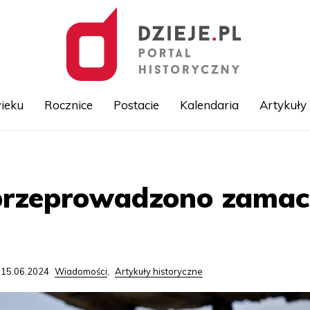
ieku
Rocznice
Postacie
Kalendaria
Artykuły
Przejdź
do
treści
 przeprowadzono zamac
 15.06.2024
Wiadomości
,
Artykuły historyczne