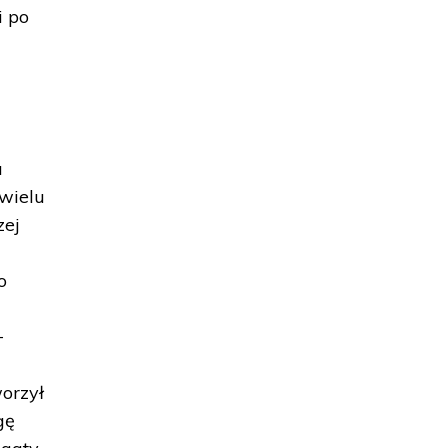
i po
u
 wielu
zej
o
+
worzył
gę