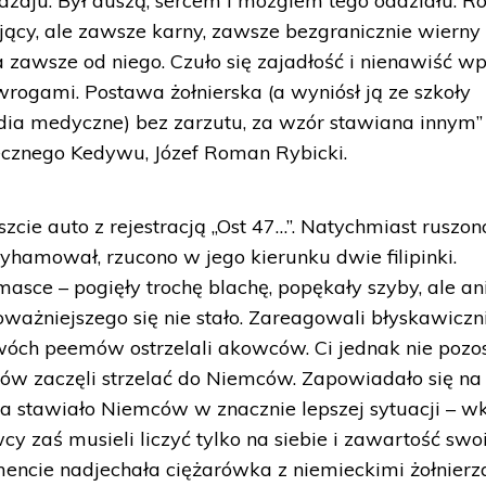
dzaju. Był duszą, sercem i mózgiem tego oddziału. Ro
jący, ale zawsze karny, zawsze bezgranicznie wierny 
a zawsze od niego. Czuło się zajadłość i nienawiść wp
wrogami. Postawa żołnierska (a wyniósł ją ze szkoły
tudia medyczne) bez zarzutu, za wzór stawiana innym”
łecznego Kedywu, Józef Roman Rybicki.
szcie auto z rejestracją „Ost 47…”. Natychmiast ruszon
yhamował, rzucono w jego kierunku dwie filipinki.
asce – pogięły trochę blachę, popękały szyby, ale an
ważniejszego się nie stało. Zareagowali błyskawiczni
óch peemów ostrzelali akowców. Ci jednak nie pozos
ów zaczęli strzelać do Niemców. Zapowiadało się na
sna stawiało Niemców w znacznie lepszej sytuacji – w
cy zaś musieli liczyć tylko na siebie i zawartość swo
cie nadjechała ciężarówka z niemieckimi żołnierz