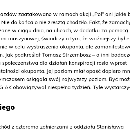
jazdów zaatakowano w ramach akcji „Pol” ani jakie 
. Nie do końca o nie zresztą chodziło. Fakt, że zamach
ane w ciągu dnia, na ulicach, w dodatku za pomocą
ni maszynowej, świadczy o tym, że ważniejszy był e
nie w celu wystraszenia okupanta, ale zamanifestow
. Jak podkreślał Tomasz Strzembosz – a inni badacz
a społeczeństwa dla działań konspiracji rosła wprost
utalności okupanta. Jej poziom miał opaść dopiero mn
tymczasem osiągała swój najwyższy poziom. Być moż
 AK obowiązywał niespełna tydzień. Tyle wystarczył
kiego
hód z czterema żołnierzami z oddziału Stanisława