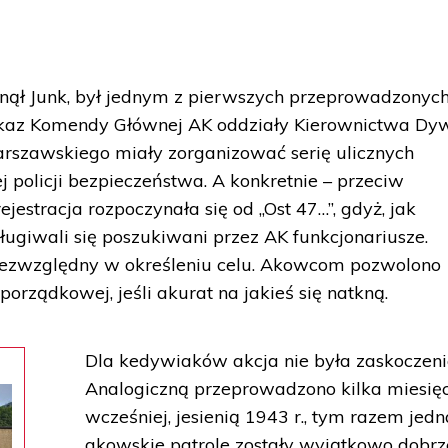
nął Junk, był jednym z pierwszych przeprowadzonyc
ozkaz Komendy Głównej AK oddziały Kierownictwa Dyw
szawskiego miały zorganizować serię ulicznych
 policji bezpieczeństwa. A konkretnie – przeciw
jestracja rozpoczynała się od „Ost 47…”, gdyż, jak
ługiwali się poszukiwani przez AK funkcjonariusze.
 bezwzględny w określeniu celu. Akowcom pozwolono
porządkowej, jeśli akurat na jakieś się natkną.
Dla kedywiaków akcja nie była zaskoczen
Analogiczną przeprowadzono kilka miesię
wcześniej, jesienią 1943 r., tym razem jed
akowskie patrole zostały wyjątkowo dobrz