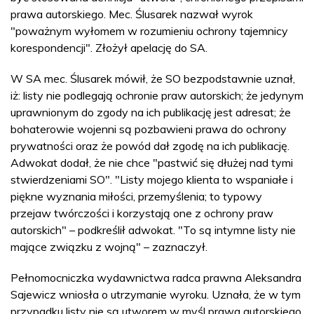
prawa autorskiego. Mec. Ślusarek nazwał wyrok
"poważnym wyłomem w rozumieniu ochrony tajemnicy
korespondencji". Złożył apelację do SA.
W SA mec. Ślusarek mówił, że SO bezpodstawnie uznał,
iż: listy nie podlegają ochronie praw autorskich; że jedynym
uprawnionym do zgody na ich publikację jest adresat; że
bohaterowie wojenni są pozbawieni prawa do ochrony
prywatności oraz że powód dał zgodę na ich publikację.
Adwokat dodał, że nie chce "pastwić się dłużej nad tymi
stwierdzeniami SO". "Listy mojego klienta to wspaniałe i
piękne wyznania miłości, przemyślenia; to typowy
przejaw twórczości i korzystają one z ochrony praw
autorskich" – podkreślił adwokat. "To są intymne listy nie
mające związku z wojną" – zaznaczył.
Pełnomocniczka wydawnictwa radca prawna Aleksandra
Sajewicz wniosła o utrzymanie wyroku. Uznała, że w tym
przypadku listy nie są utworem w myśl prawa autorskiego.