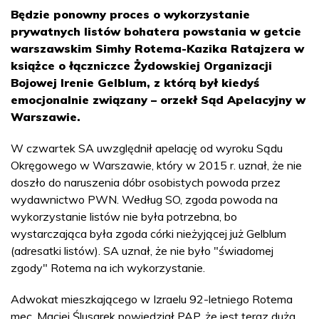
Będzie ponowny proces o wykorzystanie
prywatnych listów bohatera powstania w getcie
warszawskim Simhy Rotema-Kazika Ratajzera w
książce o łączniczce Żydowskiej Organizacji
Bojowej Irenie Gelblum, z którą był kiedyś
emocjonalnie związany – orzekł Sąd Apelacyjny w
Warszawie.
W czwartek SA uwzględnił apelację od wyroku Sądu
Okręgowego w Warszawie, który w 2015 r. uznał, że nie
doszło do naruszenia dóbr osobistych powoda przez
wydawnictwo PWN. Według SO, zgoda powoda na
wykorzystanie listów nie była potrzebna, bo
wystarczająca była zgoda córki nieżyjącej już Gelblum
(adresatki listów). SA uznał, że nie było "świadomej
zgody" Rotema na ich wykorzystanie.
Adwokat mieszkającego w Izraelu 92-letniego Rotema
mec. Maciej Ślusarek powiedział PAP, że jest teraz duża