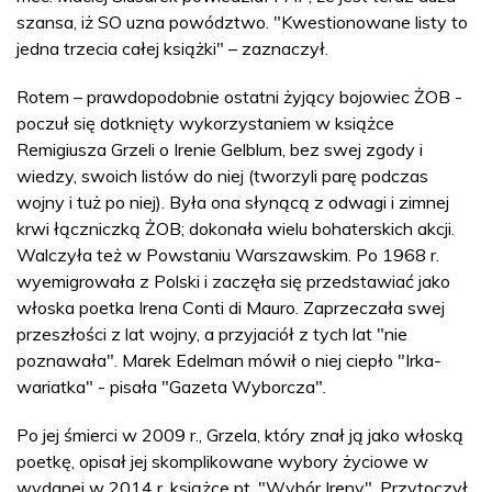
szansa, iż SO uzna powództwo. "Kwestionowane listy to
jedna trzecia całej książki" – zaznaczył.
Rotem – prawdopodobnie ostatni żyjący bojowiec ŻOB -
poczuł się dotknięty wykorzystaniem w książce
Remigiusza Grzeli o Irenie Gelblum, bez swej zgody i
wiedzy, swoich listów do niej (tworzyli parę podczas
wojny i tuż po niej). Była ona słynącą z odwagi i zimnej
krwi łączniczką ŻOB; dokonała wielu bohaterskich akcji.
Walczyła też w Powstaniu Warszawskim. Po 1968 r.
wyemigrowała z Polski i zaczęła się przedstawiać jako
włoska poetka Irena Conti di Mauro. Zaprzeczała swej
przeszłości z lat wojny, a przyjaciół z tych lat "nie
poznawała". Marek Edelman mówił o niej ciepło "Irka-
wariatka" - pisała "Gazeta Wyborcza".
Po jej śmierci w 2009 r., Grzela, który znał ją jako włoską
poetkę, opisał jej skomplikowane wybory życiowe w
wydanej w 2014 r. książce pt. "Wybór Ireny". Przytoczył