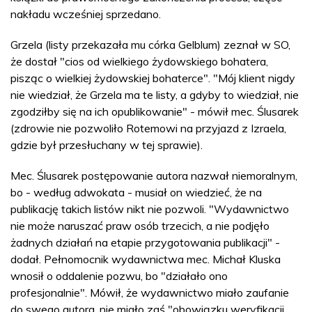
nakładu wcześniej sprzedano.
Grzela (listy przekazała mu córka Gelblum) zeznał w SO,
że dostał "cios od wielkiego żydowskiego bohatera,
pisząc o wielkiej żydowskiej bohaterce". "Mój klient nigdy
nie wiedział, że Grzela ma te listy, a gdyby to wiedział, nie
zgodziłby się na ich opublikowanie" - mówił mec. Ślusarek
(zdrowie nie pozwoliło Rotemowi na przyjazd z Izraela,
gdzie był przesłuchany w tej sprawie).
Mec. Ślusarek postępowanie autora nazwał niemoralnym,
bo - według adwokata - musiał on wiedzieć, że na
publikację takich listów nikt nie pozwoli. "Wydawnictwo
nie może naruszać praw osób trzecich, a nie podjęło
żadnych działań na etapie przygotowania publikacji" -
dodał. Pełnomocnik wydawnictwa mec. Michał Kluska
wnosił o oddalenie pozwu, bo "działało ono
profesjonalnie". Mówił, że wydawnictwo miało zaufanie
do swego autora, nie miało zaś "obowiązku weryfikacji