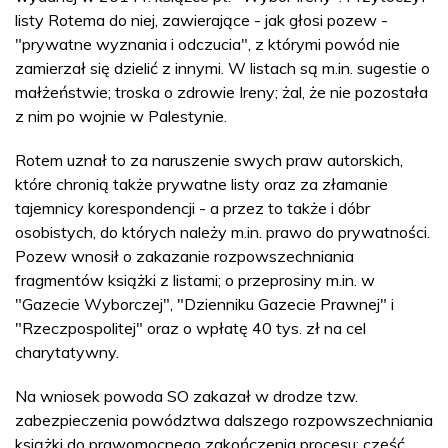
listy Rotema do niej, zawierające - jak głosi pozew -
"prywatne wyznania i odczucia", z którymi powód nie
zamierzał się dzielić z innymi. W listach są m.in. sugestie o
małżeństwie; troska o zdrowie Ireny; żal, że nie pozostała
z nim po wojnie w Palestynie.
Rotem uznał to za naruszenie swych praw autorskich,
które chronią także prywatne listy oraz za złamanie
tajemnicy korespondencji - a przez to także i dóbr
osobistych, do których należy m.in. prawo do prywatności.
Pozew wnosił o zakazanie rozpowszechniania
fragmentów książki z listami; o przeprosiny m.in. w
"Gazecie Wyborczej", "Dzienniku Gazecie Prawnej" i
"Rzeczpospolitej" oraz o wpłatę 40 tys. zł na cel
charytatywny.
Na wniosek powoda SO zakazał w drodze tzw.
zabezpieczenia powództwa dalszego rozpowszechniania
książki do prawomocnego zakończenia procesu; część