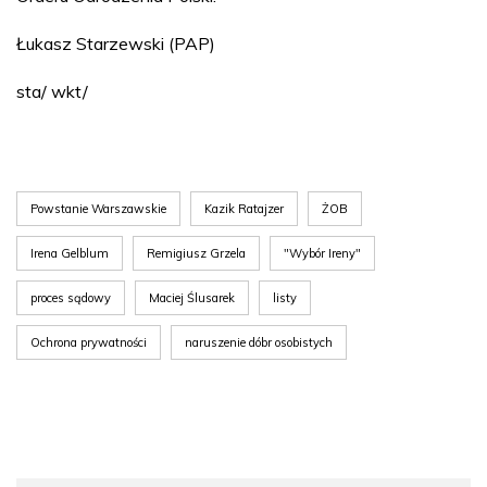
Łukasz Starzewski (PAP)
sta/ wkt/
Powstanie Warszawskie
Kazik Ratajzer
ŻOB
Irena Gelblum
Remigiusz Grzela
"Wybór Ireny"
proces sądowy
Maciej Ślusarek
listy
Ochrona prywatności
naruszenie dóbr osobistych