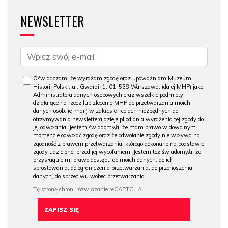
NEWSLETTER
Oświadczam, że wyrażam zgodę oraz upoważniam Muzeum
Historii Polski, ul. Gwardii 1, 01-538 Warszawa, (dalej MHP) jako
Administratora danych osobowych oraz wszelkie podmioty
działające na rzecz lub zlecenie MHP do przetwarzania moich
danych osob. (e-mail) w zakresie i celach niezbędnych do
otrzymywania newslettera dzieje.pl od dnia wyrażenia tej zgody do
jej odwołania. Jestem świadomy/a, że mam prawo w dowolnym
momencie odwołać zgodę oraz że odwołanie zgody nie wpływa na
zgodność z prawem przetwarzania, którego dokonano na podstawie
zgody udzielonej przed jej wycofaniem. Jestem też świadomy/a, że
przysługuje mi prawo dostępu do moich danych, do ich
sprostowania, do ograniczenia przetwarzania, do przenoszenia
danych, do sprzeciwu wobec przetwarzania.