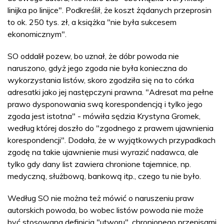
linijka po linijce". Podkreślił, że koszt żądanych przeprosin
to ok. 250 tys. zł, a książka "nie była sukcesem
ekonomicznym".
SO oddalił pozew, bo uznał, że dóbr powoda nie
naruszono, gdyż jego zgoda nie była konieczna do
wykorzystania listów, skoro zgodziła się na to córka
adresatki jako jej następczyni prawna. "Adresat ma pełne
prawo dysponowania swą korespondencją i tylko jego
zgoda jest istotna" - mówiła sędzia Krystyna Gromek,
według której doszło do "zgodnego z prawem ujawnienia
korespondencji". Dodała, że w wyjątkowych przypadkach
zgodę na takie ujawnienie musi wyrazić nadawca, ale
tylko gdy dany list zawiera chronione tajemnice, np.
medyczną, służbową, bankową itp., czego tu nie było.
Według SO nie można też mówić o naruszeniu praw
autorskich powoda, bo wobec listów powoda nie może
być stosowana definicja "utworu", chronionego przepisami