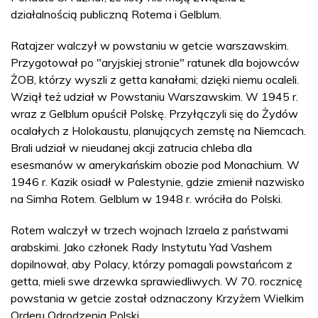
działalnością publiczną Rotema i Gelblum.
Ratajzer walczył w powstaniu w getcie warszawskim.
Przygotował po "aryjskiej stronie" ratunek dla bojowców
ŻOB, którzy wyszli z getta kanałami; dzięki niemu ocaleli.
Wziął też udział w Powstaniu Warszawskim. W 1945 r.
wraz z Gelblum opuścił Polskę. Przyłączyli się do Żydów
ocalałych z Holokaustu, planujących zemstę na Niemcach.
Brali udział w nieudanej akcji zatrucia chleba dla
esesmanów w amerykańskim obozie pod Monachium. W
1946 r. Kazik osiadł w Palestynie, gdzie zmienił nazwisko
na Simha Rotem. Gelblum w 1948 r. wróciła do Polski.
Rotem walczył w trzech wojnach Izraela z państwami
arabskimi. Jako członek Rady Instytutu Yad Vashem
dopilnował, aby Polacy, którzy pomagali powstańcom z
getta, mieli swe drzewka sprawiedliwych. W 70. rocznicę
powstania w getcie został odznaczony Krzyżem Wielkim
Orderu Odrodzenia Polski.