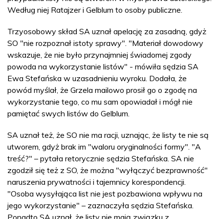
Według niej Ratajzer i Gelblum to osoby publiczne.
Trzyosobowy skład SA uznał apelację za zasadną, gdyż
SO "nie rozpoznał istoty sprawy". "Materiał dowodowy
wskazuje, że nie było przynajmniej świadomej zgody
powoda na wykorzystanie listów" - mówiła sędzia SA
Ewa Stefańska w uzasadnieniu wyroku. Dodała, że
powód myślał, że Grzela mailowo prosił go o zgodę na
wykorzystanie tego, co mu sam opowiadał i mógł nie
pamiętać swych listów do Gelblum.
SA uznał też, że SO nie ma racji, uznając, że listy te nie są
utworem, gdyż brak im "waloru oryginalności formy". "A
treść?" – pytała retorycznie sędzia Stefańska. SA nie
zgodził się też z SO, że można "wyłączyć bezprawność"
naruszenia prywatności i tajemnicy korespondencji.
"Osoba wysyłająca list nie jest pozbawiona wpływu na
jego wykorzystanie" – zaznaczyła sędzia Stefańska.
Ponadto SA uznał, że listy nie mają związku z