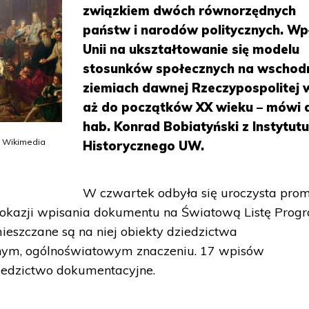
związkiem dwóch równorzędnych
państw i narodów politycznych. W
Unii na ukształtowanie się modelu
stosunków społecznych na wschod
ziemiach dawnej Rzeczypospolitej 
aż do początków XX wieku – mówi 
hab. Konrad Bobiatyński z Instytut
: Wikimedia
Historycznego UW.
W czwartek odbyła się uroczysta pro
.z okazji wpisania dokumentu na Światową Listę Pro
szczane są na niej obiekty dziedzictwa
nym, ogólnoświatowym znaczeniu. 17 wpisów
dziedzictwo dokumentacyjne.