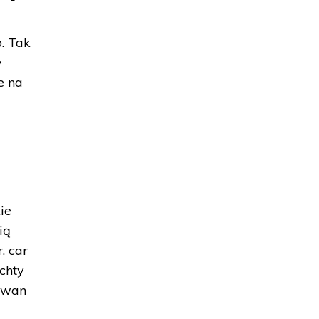
. Tak
y
e na
ie
ią
. car
chty
 Iwan