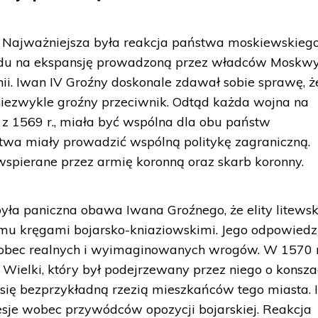
Najważniejsza była reakcja państwa moskiewskiego
ędu na ekspansję prowadzoną przez władców Moskw
i. Iwan IV Groźny doskonale zdawał sobie sprawę, ż
niezwykle groźny przeciwnik. Odtąd każda wojna na
 z 1569 r., miała być wspólna dla obu państw
Litwa miały prowadzić wspólną politykę zagraniczną.
 wspierane przez armię koronną oraz skarb koronny.
yła paniczna obawa Iwana Groźnego, że elity litewsk
 mu kręgami bojarsko-kniaziowskimi. Jego odpowiedz
 wobec realnych i wyimaginowanych wrogów. W 1570 r
ielki, który był podejrzewany przez niego o konsza
się bezprzykładną rzezią mieszkańców tego miasta.
resje wobec przywódców opozycji bojarskiej. Reakcja