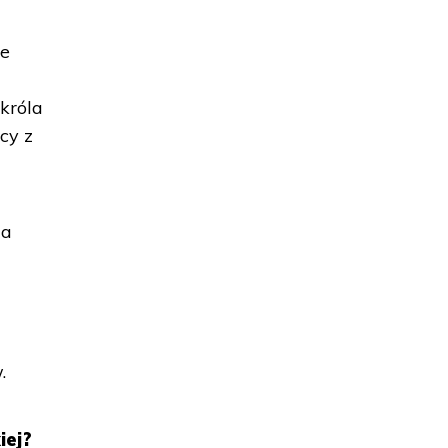
ie
 króla
cy z
 a
.
iej?