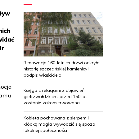
pływ
nich
widać
dr
u
Renowacja 160-letnich drzwi odkryła
historię szczecińskiej kamienicy i
podpis właściciela
mocja
Księga z relacjami z objawień
gramu
gietrzwałdzkich sprzed 150 lat
zostanie zakonserwowana
Kobieta pochowana z sierpem i
kłódką mogła wywodzić się spoza
lokalnej społeczności