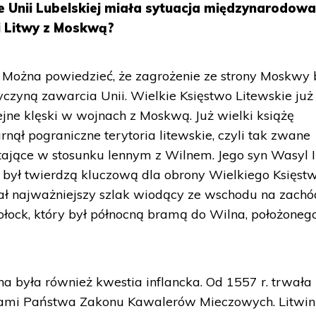
e Unii Lubelskiej miała sytuacja międzynarodowa
 i Litwy z Moskwą?
Można powiedzieć, że zagrożenie ze strony Moskwy 
czyną zawarcia Unii. Wielkie Księstwo Litewskie już
ejne klęski w wojnach z Moskwą. Już wielki książę
rnął pograniczne terytoria litewskie, czyli tak zwane
ające w stosunku lennym z Wilnem. Jego syn Wasyl I
y był twierdzą kluczową dla obrony Wielkiego Księst
ał najważniejszy szlak wiodący ze wschodu na zachó
Połock, który był północną bramą do Wilna, położoneg
na była również kwestia inflancka. Od 1557 r. trwała
ami Państwa Zakonu Kawalerów Mieczowych. Litwini