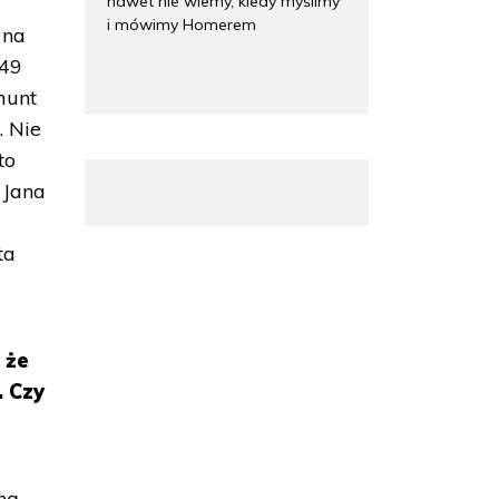
nawet nie wiemy, kiedy myślimy
i mówimy Homerem
 na
 49
munt
. Nie
to
 Jana
ta
 że
. Czy
ną