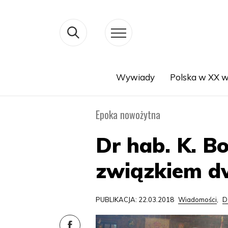
Wywiady
Polska w XX w
Search
Epoka nowożytna
Dr hab. K. B
związkiem d
PUBLIKACJA: 22.03.2018
Wiadomości
,
D