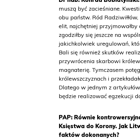
muszą być zacieśniane. Kwesti
obu państw. Ród Radziwiłłów, 
elit, najchętniej przyjmowałby
zgodziłby się jeszcze na wspól
jakichkolwiek uregulowań, kt
Bali się również skutków real
przywrócenia skarbowi królew
magnaterię. Tymczasem potęg
królewszczyznach i przekładała
Dlatego w jednym z artykułów 
będzie realizować egzekucji d
PAP: Równie kontrowersyjna
Księstwa do Korony. Jak Li
faktów dokonanych?