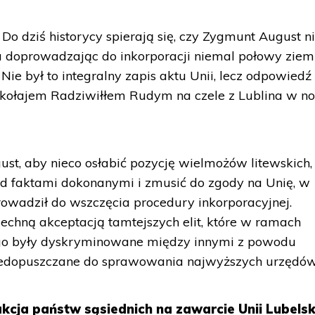
Do dziś historycy spierają się, czy Zygmunt August n
 doprowadzając do inkorporacji niemal połowy ziem
Nie był to integralny zapis aktu Unii, lecz odpowiedź
 Mikołajem Radziwiłłem Rudym na czele z Lublina w no
ust, aby nieco osłabić pozycję wielmożów litewskich,
ed faktami dokonanymi i zmusić do zgody na Unię, w
owadził do wszczęcia procedury inkorporacyjnej.
zechną akceptacją tamtejszych elit, które w ramach
ego były dyskryminowane między innymi z powodu
edopuszczane do sprawowania najwyższych urzędów
kcja państw sąsiednich na zawarcie Unii Lubelsk