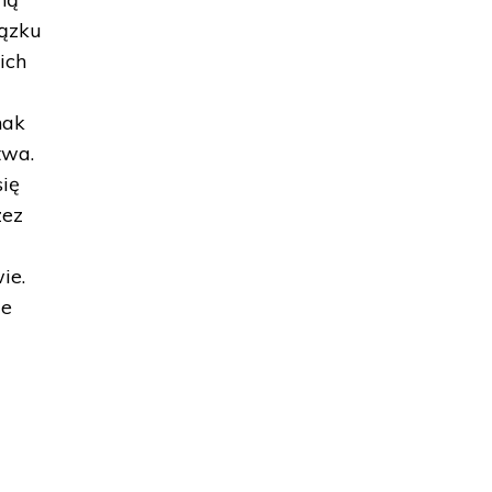
iązku
ich
nak
twa.
się
zez
ie.
ie