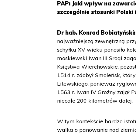
PAP: Jaki wpływ na zawarci
szczególnie stosunki Polski
Dr hab. Konrad Bobiatyński:
najważniejszą zewnętrzną przy
schyłku XV wieku ponosiło kol
moskiewski Iwan III Srogi zaga
Księstwa Wierchowskie, pozost
1514 r. zdobył Smoleńsk, któr
Litewskiego, ponieważ ryglow
1563 r. Iwan IV Groźny zajął 
niecałe 200 kilometrów dalej.
W tym kontekście bardzo istot
walka o panowanie nad ziemi