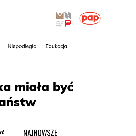
Niepodległa
Edukacja
ka miała być
państw
NAJNOWSZE
yć