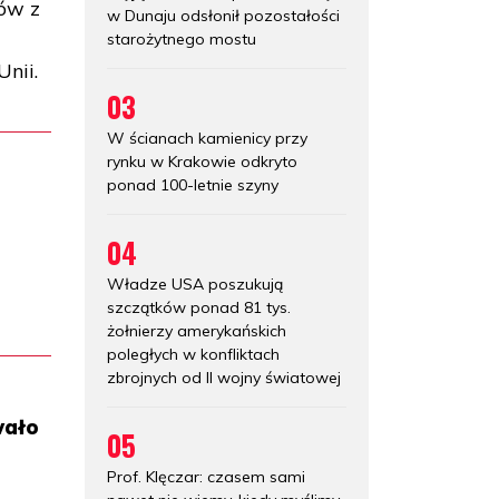
ków z
w Dunaju odsłonił pozostałości
starożytnego mostu
nii.
03
W ścianach kamienicy przy
rynku w Krakowie odkryto
ponad 100-letnie szyny
04
Władze USA poszukują
szczątków ponad 81 tys.
żołnierzy amerykańskich
poległych w konfliktach
zbrojnych od II wojny światowej
wało
05
Prof. Klęczar: czasem sami