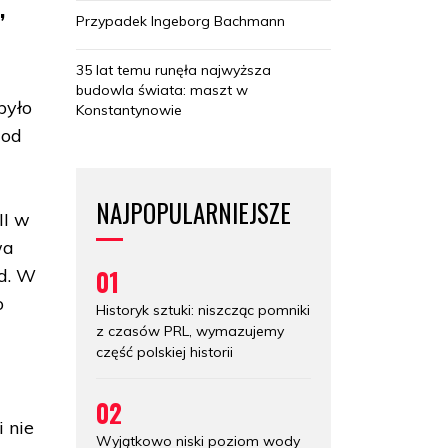
,
Przypadek Ingeborg Bachmann
35 lat temu runęła najwyższa
budowla świata: maszt w
było
Konstantynowie
 od
NAJPOPULARNIEJSZE
II w
wa
01
d. W
o
Historyk sztuki: niszcząc pomniki
z czasów PRL, wymazujemy
część polskiej historii
02
 nie
Wyjątkowo niski poziom wody