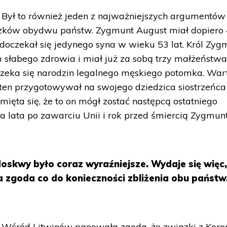
Był to również jeden z najważniejszych argumentów
ązków obydwu państw. Zygmunt August miał dopiero
c doczekał się jedynego syna w wieku 53 lat. Król Zyg
 słabego zdrowia i miał już za sobą trzy małżeństwa
czeka się narodzin legalnego męskiego potomka. War
ten przygotowywał na swojego dziedzica siostrzeńca
ięta się, że to on mógł zostać następcą ostatniego
a lata po zawarciu Unii i rok przed śmiercią Zygmun
oskwy było coraz wyraźniejsze. Wydaje się więc,
zgoda co do konieczności zbliżenia obu państw
Wśród Litwinów panowała zgoda, że związki z Koro