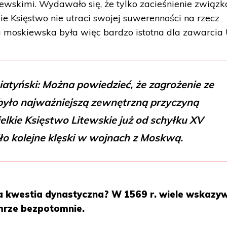
iewskimi. Wydawało się, że tylko zacieśnienie związ
ie Księstwo nie utraci swojej suwerenności na rzecz
moskiewska była więc bardzo istotna dla zawarcia U
atyński: Można powiedzieć, że zagrożenie ze
yło najważniejszą zewnętrzną przyczyną
elkie Księstwo Litewskie już od schyłku XV
ło kolejne klęski w wojnach z Moskwą.
ła kwestia dynastyczna? W 1569 r. wiele wskazy
mrze bezpotomnie.