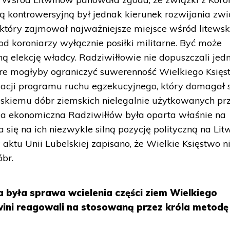
ą kontrowersyjną był jednak kierunek rozwijania zw
który zajmował najważniejsze miejsce wśród litewsk
 od koroniarzy wyłącznie posiłki militarne. Być może
ną elekcję władcy. Radziwiłłowie nie dopuszczali jed
óre mogłyby ograniczyć suwerenność Wielkiego Księs
izacji programu ruchu egzekucyjnego, który domagał 
skiemu dóbr ziemskich nielegalnie użytkowanych pr
a ekonomiczna Radziwiłłów była oparta właśnie na
 się na ich niezwykle silną pozycję polityczną na Litw
aktu Unii Lubelskiej zapisano, że Wielkie Księstwo n
óbr.
 była sprawa wcielenia części ziem Wielkiego
twini reagowali na stosowaną przez króla metodę