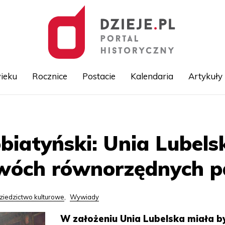
ieku
Rocznice
Postacie
Kalendaria
Artykuły
Przejdź
do
treści
obiatyński: Unia Lubels
wóch równorzędnych 
ziedzictwo kulturowe
,
Wywiady
W założeniu Unia Lubelska miała b