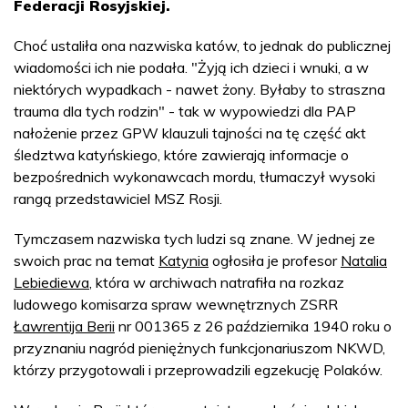
Federacji Rosyjskiej.
Choć ustaliła ona nazwiska katów, to jednak do publicznej
wiadomości ich nie podała. "Żyją ich dzieci i wnuki, a w
niektórych wypadkach - nawet żony. Byłaby to straszna
trauma dla tych rodzin" - tak w wypowiedzi dla PAP
nałożenie przez GPW klauzuli tajności na tę część akt
śledztwa katyńskiego, które zawierają informacje o
bezpośrednich wykonawcach mordu, tłumaczył wysoki
rangą przedstawiciel MSZ Rosji.
Tymczasem nazwiska tych ludzi są znane. W jednej ze
swoich prac na temat
Katynia
ogłosiła je profesor
Natalia
Lebiediewa
, która w archiwach natrafiła na rozkaz
ludowego komisarza spraw wewnętrznych ZSRR
Ławrentija Berii
nr 001365 z 26 października 1940 roku o
przyznaniu nagród pieniężnych funkcjonariuszom NKWD,
którzy przygotowali i przeprowadzili egzekucję Polaków.