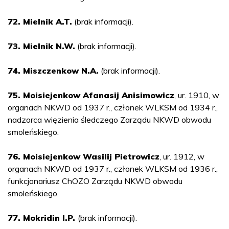
72. Mielnik A.T.
(brak informacji).
73. Mielnik N.W.
(brak informacji).
74. Miszczenkow N.A.
(brak informacji).
75. Moisiejenkow Afanasij Anisimowicz
, ur. 1910, w
organach NKWD od 1937 r., członek WLKSM od 1934 r.,
nadzorca więzienia śledczego Zarządu NKWD obwodu
smoleńskiego.
76. Moisiejenkow Wasilij Pietrowicz
, ur. 1912, w
organach NKWD od 1937 r., członek WLKSM od 1936 r.,
funkcjonariusz ChOZO Zarządu NKWD obwodu
smoleńskiego.
77. Mokridin I.P.
(brak informacji).