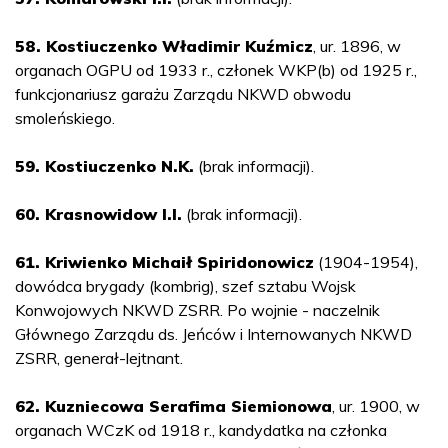
58. Kostiuczenko Władimir Kuźmicz
, ur. 1896, w
organach OGPU od 1933 r., członek WKP(b) od 1925 r.,
funkcjonariusz garażu Zarządu NKWD obwodu
smoleńskiego.
59. Kostiuczenko N.K.
(brak informacji).
60. Krasnowidow I.I.
(brak informacji).
61. Kriwienko Michaił Spiridonowicz
(1904-1954),
dowódca brygady (kombrig), szef sztabu Wojsk
Konwojowych NKWD ZSRR. Po wojnie - naczelnik
Głównego Zarządu ds. Jeńców i Internowanych NKWD
ZSRR, generał-lejtnant.
62. Kuzniecowa Serafima Siemionowa
, ur. 1900, w
organach WCzK od 1918 r., kandydatka na członka