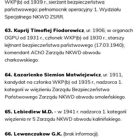
WKP(b) od 1939 r., sierżant bezpieczeństwa
państwowego; pełnomocnik operacyjny 1. Wydziału
Specjalnego NKWD ZSRR.
63. Kuprij Timofiej Fiodorowicz
, ur. 1906, w organach
OGPU od 1931 r., członek WKP(b) od 1930 r., starszy
lejtnant bezpieczeństwa państwowego (17.03.1940);
komendant AChO Zarządu NKWD obwodu
charkowskiego.
64. Łazarienko Siemion Matwiejewicz
, ur. 1911,
kandydat na członka WKP(b) od 1935 r., nadzorca 1.
kategorii w więzieniu Zarządu Bezpieczeństwa
Państwowego Zarządu NKWD obwodu smoleńskiego.
65. Lebiediew M.D.
- w 1941 r. nadzorca 1. kategorii
więzienia nr 5 Zarządu NKWD obwodu kalinińskiego.
66. Lewanczukow G.K.
(brak informacji).