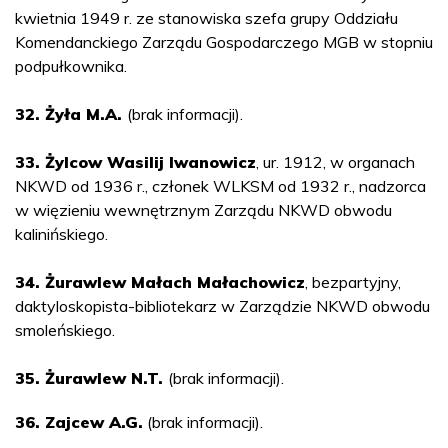
kwietnia 1949 r. ze stanowiska szefa grupy Oddziału
Komendanckiego Zarządu Gospodarczego MGB w stopniu
podpułkownika.
32. Żyła M.A.
(brak informacji).
33. Żylcow Wasilij Iwanowicz
, ur. 1912, w organach
NKWD od 1936 r., członek WLKSM od 1932 r., nadzorca
w więzieniu wewnętrznym Zarządu NKWD obwodu
kalinińskiego.
34. Żurawlew Małach Małachowicz
, bezpartyjny,
daktyloskopista-bibliotekarz w Zarządzie NKWD obwodu
smoleńskiego.
35. Żurawlew N.T.
(brak informacji).
36. Zajcew A.G.
(brak informacji).