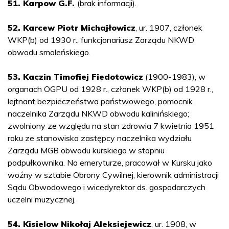
51. Karpow G.F.
(brak informacji).
52. Karcew Piotr Michajłowicz
, ur. 1907, członek
WKP(b) od 1930 r., funkcjonariusz Zarządu NKWD
obwodu smoleńskiego.
53. Kaczin Timofiej Fiedotowicz
(1900-1983), w
organach OGPU od 1928 r., członek WKP(b) od 1928 r.,
lejtnant bezpieczeństwa państwowego, pomocnik
naczelnika Zarządu NKWD obwodu kalinińskiego;
zwolniony ze względu na stan zdrowia 7 kwietnia 1951
roku ze stanowiska zastępcy naczelnika wydziału
Zarządu MGB obwodu kurskiego w stopniu
podpułkownika. Na emeryturze, pracował w Kursku jako
woźny w sztabie Obrony Cywilnej, kierownik administracji
Sądu Obwodowego i wicedyrektor ds. gospodarczych
uczelni muzycznej.
54. Kisielow Nikołaj Aleksiejewicz
, ur. 1908, w