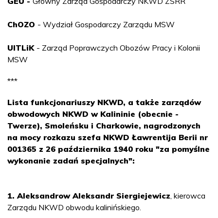
GEU -
Główny Zarząd Gospodarczy NKWD ZSRR
ChOZO
- Wydział Gospodarczy Zarządu MSW
UITLiK
- Zarząd Poprawczych Obozów Pracy i Kolonii
MSW
***
Lista funkcjonariuszy NKWD, a także zarządów
obwodowych NKWD w Kalininie (obecnie -
Twerze), Smoleńsku i Charkowie, nagrodzonych
na mocy rozkazu szefa NKWD Ławrentija Berii nr
001365 z 26 października 1940 roku "za pomyślne
wykonanie zadań specjalnych":
1. Aleksandrow Aleksandr Siergiejewicz
, kierowca
Zarządu NKWD obwodu kalinińskiego.