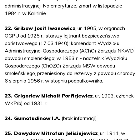
administracyjnej. Na emeryturze, zmarł w listopadzie
1984 r. w Kalininie.
22. Gribow Josif Iwanowicz
, ur. 1905, w organach
OGPU od 1925 r., starszy lejtnant bezpieczeństwa
państwowego (17.03.1940); komendant Wydziału
Administracyjno-Gospodarczego (AChO) Zarządu NKWD
obwodu smoleńskiego; w 1953 r. - naczelnik Wydziału
Gospodarczego (ChOZO) Zarządu MSW obwodu
smoleńskiego, przeniesiony do rezerwy z powodu choroby
6 sierpnia 1956 r. w stopniu podpułkownika.
23. Grigoriew Michaił Porfirjewicz
, ur. 1903, członek
WKP(b) od 1931 r.
24. Gumotudinow I.A.
(brak informacji).
25. Dawydow Mitrofan Jelisiejewicz
, ur. 1911, w