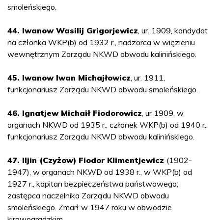
smoleńskiego.
44. Iwanow Wasilij Grigorjewicz
, ur. 1909, kandydat
na członka WKP(b) od 1932 r., nadzorca w więzieniu
wewnętrznym Zarządu NKWD obwodu kalinińskiego.
45. Iwanow Iwan Michajłowicz
, ur. 1911,
funkcjonariusz Zarządu NKWD obwodu smoleńskiego.
46. Ignatjew Michaił Fiodorowicz
, ur 1909, w
organach NKWD od 1935 r., członek WKP(b) od 1940 r.,
funkcjonariusz Zarządu NKWD obwodu kalinińskiego.
47. Iljin (Czyżow) Fiodor Klimentjewicz
(1902-
1947), w organach NKWD od 1938 r., w WKP(b) od
1927 r., kapitan bezpieczeństwa państwowego;
zastępca naczelnika Zarządu NKWD obwodu
smoleńskiego. Zmarł w 1947 roku w obwodzie
kirowogradzkim.