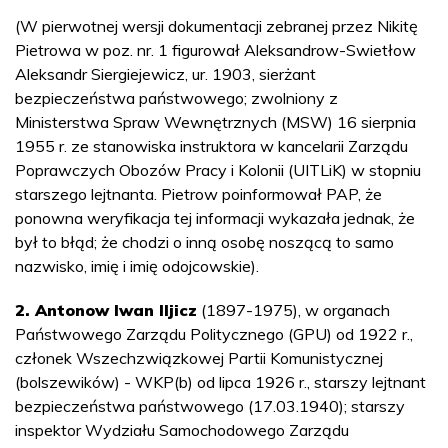
(W pierwotnej wersji dokumentacji zebranej przez Nikitę
Pietrowa w poz. nr. 1 figurował Aleksandrow-Swietłow
Aleksandr Siergiejewicz, ur. 1903, sierżant
bezpieczeństwa państwowego; zwolniony z
Ministerstwa Spraw Wewnętrznych (MSW) 16 sierpnia
1955 r. ze stanowiska instruktora w kancelarii Zarządu
Poprawczych Obozów Pracy i Kolonii (UITLiK) w stopniu
starszego lejtnanta. Pietrow poinformował PAP, że
ponowna weryfikacja tej informacji wykazała jednak, że
był to błąd; że chodzi o inną osobę noszącą to samo
nazwisko, imię i imię odojcowskie).
2. Antonow Iwan Iljicz
(1897-1975), w organach
Państwowego Zarządu Politycznego (GPU) od 1922 r.,
członek Wszechzwiązkowej Partii Komunistycznej
(bolszewików) - WKP(b) od lipca 1926 r., starszy lejtnant
bezpieczeństwa państwowego (17.03.1940); starszy
inspektor Wydziału Samochodowego Zarządu