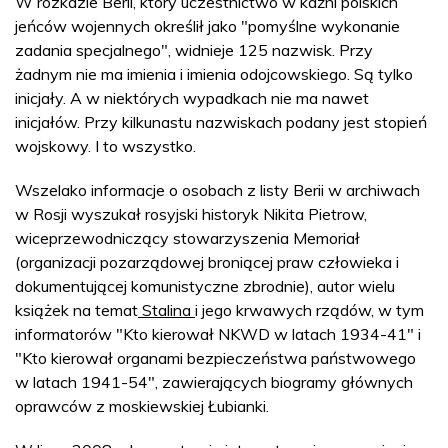
W rozkazie Berii, który uczestnictwo w kaźni polskich
jeńców wojennych określił jako "pomyślne wykonanie
zadania specjalnego", widnieje 125 nazwisk. Przy
żadnym nie ma imienia i imienia odojcowskiego. Są tylko
inicjały. A w niektórych wypadkach nie ma nawet
inicjałów. Przy kilkunastu nazwiskach podany jest stopień
wojskowy. I to wszystko.
Wszelako informacje o osobach z listy Berii w archiwach
w Rosji wyszukał rosyjski historyk Nikita Pietrow,
wiceprzewodniczący stowarzyszenia Memoriał
(organizacji pozarządowej broniącej praw człowieka i
dokumentującej komunistyczne zbrodnie), autor wielu
książek na temat
Stalina
i jego krwawych rządów, w tym
informatorów "Kto kierował NKWD w latach 1934-41" i
"Kto kierował organami bezpieczeństwa państwowego
w latach 1941-54", zawierających biogramy głównych
oprawców z moskiewskiej Łubianki.