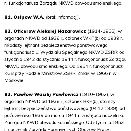
r., funkcjonariusz Zarządu NKWD obwodu smoleńskiego.
81. Osipow W.A.
(brak informacji).
82. Oficerow Aleksiej Nazarowicz
(1914-1966), w
organach NKWD od 1938 r., członek WKP(b) od 1939 r.,
młodszy lejtnant bezpieczeństwa państwowego;
funkcjonariusz 1. Wydziału Specjalnego NKWD ZSRR; od
stycznia 1942 do stycznia 1944 r. funkcjonariusz Zarządu
NKWD obwodu smoleńskiego. Od 1954 r. funkcjonariusz
KGB przy Radzie Ministrów ZSRR. Zmarł w 1966 r. w
Moskwie.
83. Pawłow Wasilij Pawłowicz
(1910-1962), w
organach NKWD od 1938 r., członek RKP(b), starszy
lejtnant bezpieczeństwa państwowego (04.12.1939); od
października 1939 do marca 1941 r. zastępca naczelnika
Zarządu NKWD obwodu kalinińskiego. Od stycznia 1953
r. naczelnik Zarządu Poprawczych Obozów Pracy i