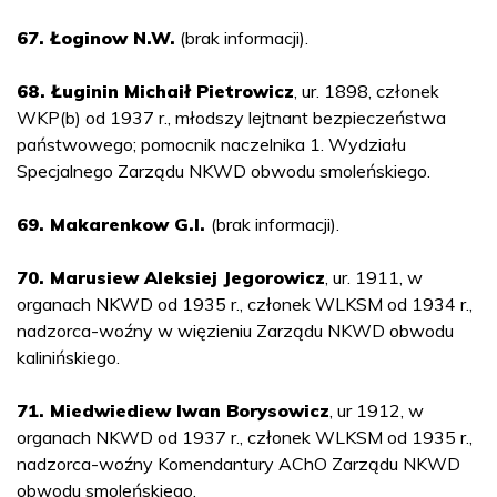
67. Łoginow N.W.
(brak informacji).
68. Ługinin Michaił Pietrowicz
, ur. 1898, członek
WKP(b) od 1937 r., młodszy lejtnant bezpieczeństwa
państwowego; pomocnik naczelnika 1. Wydziału
Specjalnego Zarządu NKWD obwodu smoleńskiego.
69. Makarenkow G.I.
(brak informacji).
70. Marusiew Aleksiej Jegorowicz
, ur. 1911, w
organach NKWD od 1935 r., członek WLKSM od 1934 r.,
nadzorca-woźny w więzieniu Zarządu NKWD obwodu
kalinińskiego.
71. Miedwiediew Iwan Borysowicz
, ur 1912, w
organach NKWD od 1937 r., członek WLKSM od 1935 r.,
nadzorca-woźny Komendantury AChO Zarządu NKWD
obwodu smoleńskiego.