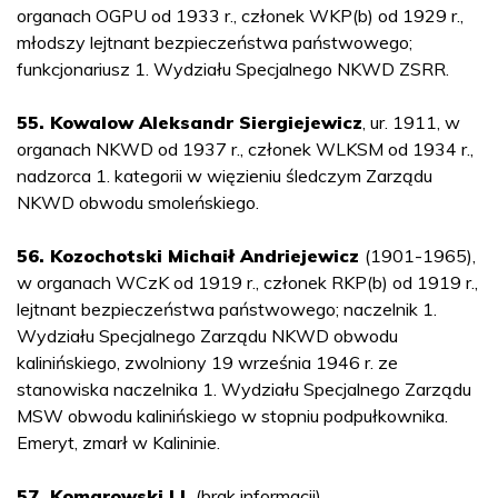
organach OGPU od 1933 r., członek WKP(b) od 1929 r.,
młodszy lejtnant bezpieczeństwa państwowego;
funkcjonariusz 1. Wydziału Specjalnego NKWD ZSRR.
55. Kowalow Aleksandr Siergiejewicz
, ur. 1911, w
organach NKWD od 1937 r., członek WLKSM od 1934 r.,
nadzorca 1. kategorii w więzieniu śledczym Zarządu
NKWD obwodu smoleńskiego.
56. Kozochotski Michaił Andriejewicz
(1901-1965),
w organach WCzK od 1919 r., członek RKP(b) od 1919 r.,
lejtnant bezpieczeństwa państwowego; naczelnik 1.
Wydziału Specjalnego Zarządu NKWD obwodu
kalinińskiego, zwolniony 19 września 1946 r. ze
stanowiska naczelnika 1. Wydziału Specjalnego Zarządu
MSW obwodu kalinińskiego w stopniu podpułkownika.
Emeryt, zmarł w Kalininie.
57. Komarowski I.I.
(brak informacji).