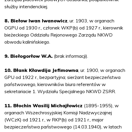
służby intendenckiej.
8. Biełow Iwan Iwanowicz
, ur. 1903, w organach
OGPU od 1930 r., członek WKP(b) od 1927 r., kierownik
bieżeckiego Oddziału Rejonowego Zarządu NKWD
obwodu kalinińskiego.
9. Biełogorłow W.A.
(brak informacji).
10. Błank Kławdija Jefimowna
, ur. 1900, w organach
GPU od 1922 r., bezpartyjna; sierżant bezpieczeństwa
państwowego, kierowników biura referentów w
sekretariacie 1. Wydziału Specjalnego NKWD ZSRR.
11. Błochin Wasilij Michajłowicz
(1895-1955), w
organach Wszechrosyjskiej Komisji Nadzwyczajnej
(WCzK) od 1921 r., w RKP(b) od 1921 r., major
bezpieczeństwa państwowego (14.03.1940), w latach