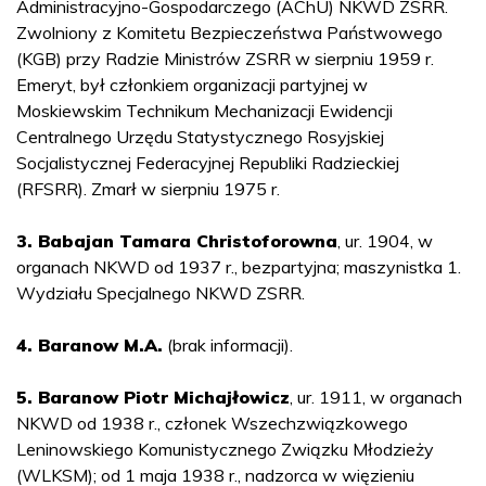
Administracyjno-Gospodarczego (AChU) NKWD ZSRR.
Zwolniony z Komitetu Bezpieczeństwa Państwowego
(KGB) przy Radzie Ministrów ZSRR w sierpniu 1959 r.
Emeryt, był członkiem organizacji partyjnej w
Moskiewskim Technikum Mechanizacji Ewidencji
Centralnego Urzędu Statystycznego Rosyjskiej
Socjalistycznej Federacyjnej Republiki Radzieckiej
(RFSRR). Zmarł w sierpniu 1975 r.
3. Babajan Tamara Christoforowna
, ur. 1904, w
organach NKWD od 1937 r., bezpartyjna; maszynistka 1.
Wydziału Specjalnego NKWD ZSRR.
4. Baranow M.A.
(brak informacji).
5. Baranow Piotr Michajłowicz
, ur. 1911, w organach
NKWD od 1938 r., członek Wszechzwiązkowego
Leninowskiego Komunistycznego Związku Młodzieży
(WLKSM); od 1 maja 1938 r., nadzorca w więzieniu