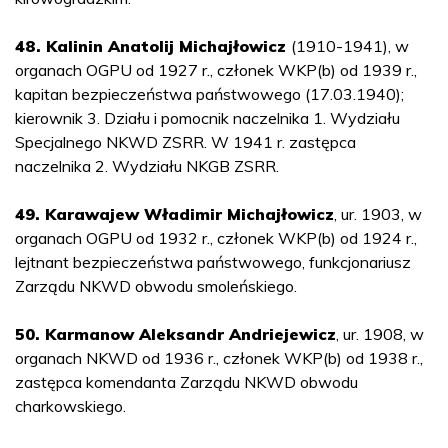
48. Kalinin Anatolij Michajłowicz
(1910-1941), w
organach OGPU od 1927 r., członek WKP(b) od 1939 r.,
kapitan bezpieczeństwa państwowego (17.03.1940);
kierownik 3. Działu i pomocnik naczelnika 1. Wydziału
Specjalnego NKWD ZSRR. W 1941 r. zastępca
naczelnika 2. Wydziału NKGB ZSRR.
49. Karawajew Władimir Michajłowicz
, ur. 1903, w
organach OGPU od 1932 r., członek WKP(b) od 1924 r.,
lejtnant bezpieczeństwa państwowego, funkcjonariusz
Zarządu NKWD obwodu smoleńskiego.
50. Karmanow Aleksandr Andriejewicz
, ur. 1908, w
organach NKWD od 1936 r., członek WKP(b) od 1938 r.,
zastępca komendanta Zarządu NKWD obwodu
charkowskiego.