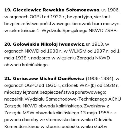
19. Giecelewicz Rewekka Sołomonowna
, ur. 1906,
w organach OGPU od 1932 r., bezpartyjna, sierżant
bezpieczeństwa państwowego, kierownik biura maszyn
w sekretariacie 1. Wydziału Specjalnego NKWD ZSRR.
20. Gołowinkin Nikołaj Iwanowicz
, ur. 1913, w
organach NKWD od 1938 r., w WLKSM od 1937 r., od 1
maja 1938 r. nadzorca w więzieniu Zarządu NKWD
obwodu kalinińskiego.
21. Goriaczew Michaił Daniłowicz
(1906-1984), w
organach OGPU od 1930 r., członek WKP(b) od 1928 r.,
młodszy lejtnant bezpieczeństwa państwowego;
naczelnik Wydziału Samochodowo-Technicznego AChU
Zarządu NKWD obwodu kalinińskiego. Zwolniony z
Zarządu MSW obwodu kalinińskiego 13 maja 1955 r. z
powodu choroby ze stanowiska kierownika Oddziału
Komendanckiego w stopniu podpułkownika służby