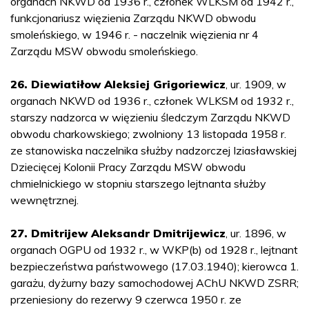
organach NKWD od 1936 r., członek WLKSM od 1942 r.,
funkcjonariusz więzienia Zarządu NKWD obwodu
smoleńskiego, w 1946 r. - naczelnik więzienia nr 4
Zarządu MSW obwodu smoleńskiego.
26. Diewiatiłow Aleksiej Grigoriewicz
, ur. 1909, w
organach NKWD od 1936 r., członek WLKSM od 1932 r.,
starszy nadzorca w więzieniu śledczym Zarządu NKWD
obwodu charkowskiego; zwolniony 13 listopada 1958 r.
ze stanowiska naczelnika służby nadzorczej Iziasławskiej
Dziecięcej Kolonii Pracy Zarządu MSW obwodu
chmielnickiego w stopniu starszego lejtnanta służby
wewnętrznej.
27. Dmitrijew Aleksandr Dmitrijewicz
, ur. 1896, w
organach OGPU od 1932 r., w WKP(b) od 1928 r., lejtnant
bezpieczeństwa państwowego (17.03.1940); kierowca 1.
garażu, dyżurny bazy samochodowej AChU NKWD ZSRR;
przeniesiony do rezerwy 9 czerwca 1950 r. ze