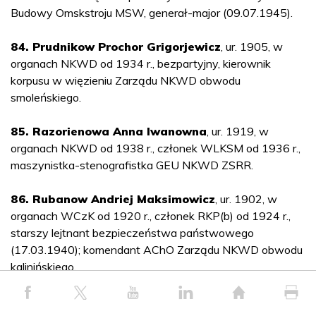
Budowy Omskstroju MSW, generał-major (09.07.1945).
84. Prudnikow Prochor Grigorjewicz
, ur. 1905, w
organach NKWD od 1934 r., bezpartyjny, kierownik
korpusu w więzieniu Zarządu NKWD obwodu
smoleńskiego.
85. Razorienowa Anna Iwanowna
, ur. 1919, w
organach NKWD od 1938 r., członek WLKSM od 1936 r.,
maszynistka-stenografistka GEU NKWD ZSRR.
86. Rubanow Andriej Maksimowicz
, ur. 1902, w
organach WCzK od 1920 r., członek RKP(b) od 1924 r.,
starszy lejtnant bezpieczeństwa państwowego
(17.03.1940); komendant AChO Zarządu NKWD obwodu
kalinińskiego.
87. Rybakow Aleksiej Aleksandrowicz
(1901-