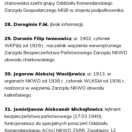
stanowiska szefa grupy Oddziału Komendanckiego
Zarządu Gospodarczego MGB w stopniu podpułkownika.
28. Doroginin F.M.
(brak informacji).
29. Doronin Filip Iwanowicz
, ur. 1902, członek
WKP(b) od 1929 r., naczelnik więzienia wewnętrznego
Zarządu Bezpieczeństwa Państwowego Zarządu NKWD
obwodu charkowskiego.
30. Jegorow Aleksiej Wasiljewicz
, ur. 1913, w
organach NKWD od 1938 r., członek WLKSM od 1936 r.,
nadzorca w więzieniu Zarządu NKWD obwodu
kalinińskiego.
31. Jemieljanow Aleksandr Michajłowicz
, lejtnant
bezpieczeństwa państwowego (17.03.1940);
funkcjonariusz do specjalnych poruczeń Oddziału
Komendanckiego AChU NKWD ZSRR. Zwolniony 12