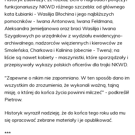
funkcjonariuszy NKWD różnego szczebla: od głównego
kata Łubianki - Wasilija Błochina i jego najbliższych
pomocników - Iwana Antonowa, Iwana Feldmana,
Aleksandra Jemieljanowa oraz braci Wasilija i Iwana
Szygalowych po urzędników z wydziału ewidencyjno-
archiwalnego, nadzorców więziennych i kierowców ze
Smoleńska, Charkowa i Kalinina (obecnie - Tweru); na
liście są nawet kobiety - maszynistki, które sporządzały i
przepisywały wykazy polskich oficerów dla trojki NKWD.
"Zapewne o nikim nie zapomniano. W ten sposób dano im
wszystkim do zrozumienia, że wykonali ważną, tajną
misję, o której do końca życia powinni milczeć" - podkreślił
Pietrow.
Historyk wyraził nadzieję, że do końca tego roku uda mu
się opracować zebrane materiały i je opublikować.
***