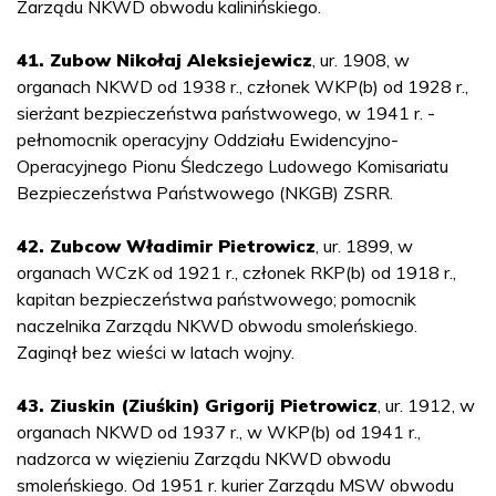
Zarządu NKWD obwodu kalinińskiego.
41. Zubow Nikołaj Aleksiejewicz
, ur. 1908, w
organach NKWD od 1938 r., członek WKP(b) od 1928 r.,
sierżant bezpieczeństwa państwowego, w 1941 r. -
pełnomocnik operacyjny Oddziału Ewidencyjno-
Operacyjnego Pionu Śledczego Ludowego Komisariatu
Bezpieczeństwa Państwowego (NKGB) ZSRR.
42. Zubcow Władimir Pietrowicz
, ur. 1899, w
organach WCzK od 1921 r., członek RKP(b) od 1918 r.,
kapitan bezpieczeństwa państwowego; pomocnik
naczelnika Zarządu NKWD obwodu smoleńskiego.
Zaginął bez wieści w latach wojny.
43. Ziuskin (Ziuśkin) Grigorij Pietrowicz
, ur. 1912, w
organach NKWD od 1937 r., w WKP(b) od 1941 r.,
nadzorca w więzieniu Zarządu NKWD obwodu
smoleńskiego. Od 1951 r. kurier Zarządu MSW obwodu