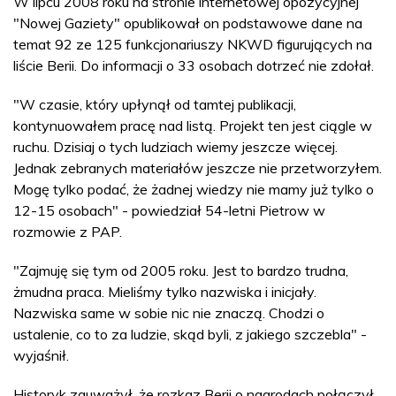
W lipcu 2008 roku na stronie internetowej opozycyjnej
"Nowej Gaziety" opublikował on podstawowe dane na
temat 92 ze 125 funkcjonariuszy NKWD figurujących na
liście Berii. Do informacji o 33 osobach dotrzeć nie zdołał.
"W czasie, który upłynął od tamtej publikacji,
kontynuowałem pracę nad listą. Projekt ten jest ciągle w
ruchu. Dzisiaj o tych ludziach wiemy jeszcze więcej.
Jednak zebranych materiałów jeszcze nie przetworzyłem.
Mogę tylko podać, że żadnej wiedzy nie mamy już tylko o
12-15 osobach" - powiedział 54-letni Pietrow w
rozmowie z PAP.
"Zajmuję się tym od 2005 roku. Jest to bardzo trudna,
żmudna praca. Mieliśmy tylko nazwiska i inicjały.
Nazwiska same w sobie nic nie znaczą. Chodzi o
ustalenie, co to za ludzie, skąd byli, z jakiego szczebla" -
wyjaśnił.
Historyk zauważył, że rozkaz Berii o nagrodach połączył