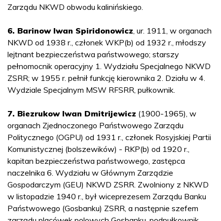
Zarządu NKWD obwodu kalinińskiego.
6. Barinow Iwan Spiridonowicz
, ur. 1911, w organach
NKWD od 1938 r., członek WKP(b) od 1932 r., młodszy
lejtnant bezpieczeństwa państwowego; starszy
pełnomocnik operacyjny 1. Wydziału Specjalnego NKWD
ZSRR; w 1955 r. pełnił funkcję kierownika 2. Działu w 4.
Wydziale Specjalnym MSW RFSRR, pułkownik.
7. Biezrukow Iwan Dmitrijewicz
(1900-1965), w
organach Zjednoczonego Państwowego Zarządu
Politycznego (OGPU) od 1931 r., członek Rosyjskiej Partii
Komunistycznej (bolszewików) - RKP(b) od 1920 r.,
kapitan bezpieczeństwa państwowego, zastępca
naczelnika 6. Wydziału w Głównym Zarządzie
Gospodarczym (GEU) NKWD ZSRR. Zwolniony z NKWD
w listopadzie 1940 r., był wiceprezesem Zarządu Banku
Państwowego (Gosbanku) ZSRR, a następnie szefem
zarządu placówek polowych Gosbanku, podpułkownik