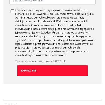
Oświadczam, że wyrażam zgodę oraz upoważniam Muzeum
Historii Polski, ul. Gwardii 1, 01-538 Warszawa, (dalej MHP) jako
Administratora danych osobowych oraz wszelkie podmioty
działające na rzecz lub zlecenie MHP do przetwarzania moich
danych osob. (e-mail) w zakresie i celach niezbędnych do
otrzymywania newslettera dzieje.pl od dnia wyrażenia tej zgody do
jej odwołania. Jestem świadomy/a, że mam prawo w dowolnym
momencie odwołać zgodę oraz że odwołanie zgody nie wpływa na
zgodność z prawem przetwarzania, którego dokonano na podstawie
zgody udzielonej przed jej wycofaniem. Jestem też świadomy/a, że
przysługuje mi prawo dostępu do moich danych, do ich
sprostowania, do ograniczenia przetwarzania, do przenoszenia
danych, do sprzeciwu wobec przetwarzania.