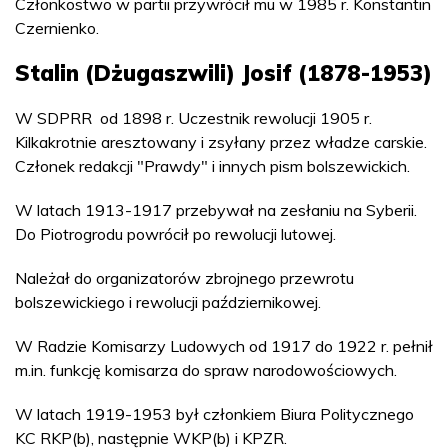
Członkostwo w partii przywrócił mu w 1985 r. Konstantin
Czernienko.
Stalin (Dżugaszwili) Josif (1878-1953)
W SDPRR od 1898 r. Uczestnik rewolucji 1905 r.
Kilkakrotnie aresztowany i zsyłany przez władze carskie.
Członek redakcji "Prawdy" i innych pism bolszewickich.
W latach 1913-1917 przebywał na zesłaniu na Syberii.
Do Piotrogrodu powrócił po rewolucji lutowej.
Należał do organizatorów zbrojnego przewrotu
bolszewickiego i rewolucji październikowej.
W Radzie Komisarzy Ludowych od 1917 do 1922 r. pełnił
m.in. funkcję komisarza do spraw narodowościowych.
W latach 1919-1953 był członkiem Biura Politycznego
KC RKP(b), następnie WKP(b) i KPZR.