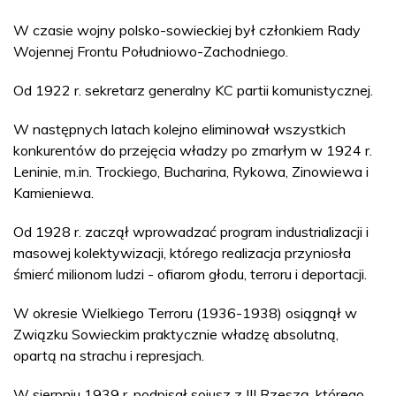
W czasie wojny polsko-sowieckiej był członkiem Rady
Wojennej Frontu Południowo-Zachodniego.
Od 1922 r. sekretarz generalny KC partii komunistycznej.
W następnych latach kolejno eliminował wszystkich
konkurentów do przejęcia władzy po zmarłym w 1924 r.
Leninie, m.in. Trockiego, Bucharina, Rykowa, Zinowiewa i
Kamieniewa.
Od 1928 r. zaczął wprowadzać program industrializacji i
masowej kolektywizacji, którego realizacja przyniosła
śmierć milionom ludzi - ofiarom głodu, terroru i deportacji.
W okresie Wielkiego Terroru (1936-1938) osiągnął w
Związku Sowieckim praktycznie władzę absolutną,
opartą na strachu i represjach.
W sierpniu 1939 r. podpisał sojusz z III Rzeszą, którego