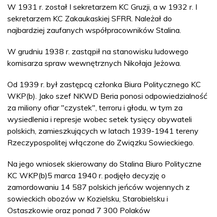
W 1931 r. został I sekretarzem KC Gruzji, a w 1932 r. I
sekretarzem KC Zakaukaskiej SFRR. Należał do
najbardziej zaufanych współpracowników Stalina.
W grudniu 1938 r. zastąpił na stanowisku ludowego
komisarza spraw wewnętrznych Nikołaja Jeżowa.
Od 1939 r. był zastępcą członka Biura Politycznego KC
WKP(b). Jako szef NKWD Beria ponosi odpowiedzialność
za miliony ofiar "czystek", terroru i głodu, w tym za
wysiedlenia i represje wobec setek tysięcy obywateli
polskich, zamieszkujących w latach 1939-1941 tereny
Rzeczypospolitej włączone do Związku Sowieckiego.
Na jego wniosek skierowany do Stalina Biuro Polityczne
KC WKP(b)5 marca 1940 r. podjęło decyzję o
zamordowaniu 14 587 polskich jeńców wojennych z
sowieckich obozów w Kozielsku, Starobielsku i
Ostaszkowie oraz ponad 7 300 Polaków