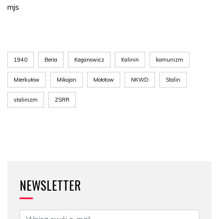
mjs
1940
Beria
Kaganowicz
Kalinin
komunizm
Mierkułow
Mikojan
Mołotow
NKWD
Stalin
stalinizm
ZSRR
NEWSLETTER