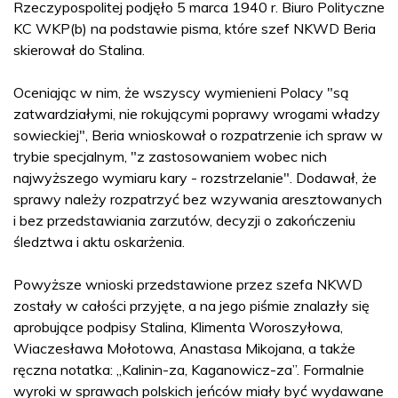
Rzeczypospolitej podjęło 5 marca 1940 r. Biuro Polityczne
KC WKP(b) na podstawie pisma, które szef NKWD Beria
skierował do Stalina.
Oceniając w nim, że wszyscy wymienieni Polacy "są
zatwardziałymi, nie rokującymi poprawy wrogami władzy
sowieckiej", Beria wnioskował o rozpatrzenie ich spraw w
trybie specjalnym, "z zastosowaniem wobec nich
najwyższego wymiaru kary - rozstrzelanie". Dodawał, że
sprawy należy rozpatrzyć bez wzywania aresztowanych
i bez przedstawiania zarzutów, decyzji o zakończeniu
śledztwa i aktu oskarżenia.
Powyższe wnioski przedstawione przez szefa NKWD
zostały w całości przyjęte, a na jego piśmie znalazły się
aprobujące podpisy Stalina, Klimenta Woroszyłowa,
Wiaczesława Mołotowa, Anastasa Mikojana, a także
ręczna notatka: „Kalinin-za, Kaganowicz-za”. Formalnie
wyroki w sprawach polskich jeńców miały być wydawane