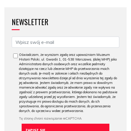
NEWSLETTER
Oświadczam, że wyrażam zgodę oraz upoważniam Muzeum
Historii Polski, ul. Gwardii 1, 01-538 Warszawa, (dalej MHP) jako
Administratora danych osobowych oraz wszelkie podmioty
działające na rzecz lub zlecenie MHP do przetwarzania moich
danych osob. (e-mail) w zakresie i celach niezbędnych do
otrzymywania newslettera dzieje.pl od dnia wyrażenia tej zgody do
jej odwołania. Jestem świadomy/a, że mam prawo w dowolnym
momencie odwołać zgodę oraz że odwołanie zgody nie wpływa na
zgodność z prawem przetwarzania, którego dokonano na podstawie
zgody udzielonej przed jej wycofaniem. Jestem też świadomy/a, że
przysługuje mi prawo dostępu do moich danych, do ich
sprostowania, do ograniczenia przetwarzania, do przenoszenia
danych, do sprzeciwu wobec przetwarzania.