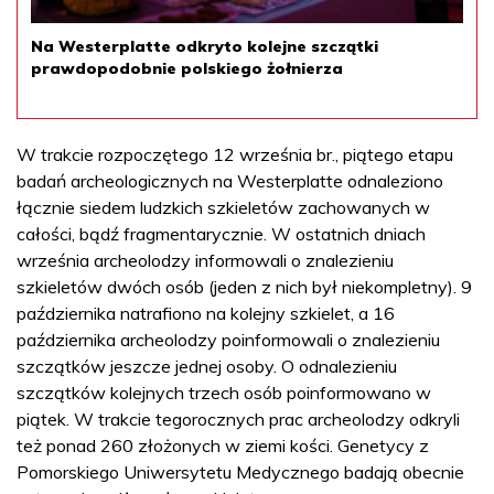
Na Westerplatte odkryto kolejne szczątki
prawdopodobnie polskiego żołnierza
W trakcie rozpoczętego 12 września br., piątego etapu
badań archeologicznych na Westerplatte odnaleziono
łącznie siedem ludzkich szkieletów zachowanych w
całości, bądź fragmentarycznie. W ostatnich dniach
września archeolodzy informowali o znalezieniu
szkieletów dwóch osób (jeden z nich był niekompletny). 9
października natrafiono na kolejny szkielet, a 16
października archeolodzy poinformowali o znalezieniu
szczątków jeszcze jednej osoby. O odnalezieniu
szczątków kolejnych trzech osób poinformowano w
piątek. W trakcie tegorocznych prac archeolodzy odkryli
też ponad 260 złożonych w ziemi kości. Genetycy z
Pomorskiego Uniwersytetu Medycznego badają obecnie