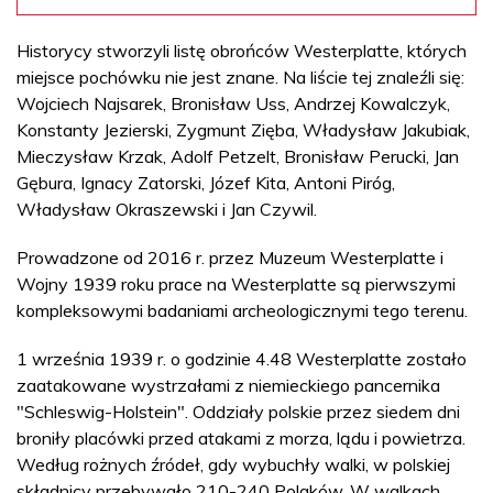
Historycy stworzyli listę obrońców Westerplatte, których
miejsce pochówku nie jest znane. Na liście tej znaleźli się:
Wojciech Najsarek, Bronisław Uss, Andrzej Kowalczyk,
Konstanty Jezierski, Zygmunt Zięba, Władysław Jakubiak,
Mieczysław Krzak, Adolf Petzelt, Bronisław Perucki, Jan
Gębura, Ignacy Zatorski, Józef Kita, Antoni Piróg,
Władysław Okraszewski i Jan Czywil.
Prowadzone od 2016 r. przez Muzeum Westerplatte i
Wojny 1939 roku prace na Westerplatte są pierwszymi
kompleksowymi badaniami archeologicznymi tego terenu.
1 września 1939 r. o godzinie 4.48 Westerplatte zostało
zaatakowane wystrzałami z niemieckiego pancernika
"Schleswig-Holstein". Oddziały polskie przez siedem dni
broniły placówki przed atakami z morza, lądu i powietrza.
Według rożnych źródeł, gdy wybuchły walki, w polskiej
składnicy przebywało 210-240 Polaków. W walkach