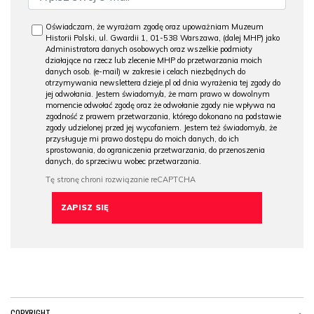
Oświadczam, że wyrażam zgodę oraz upoważniam Muzeum
Historii Polski, ul. Gwardii 1, 01-538 Warszawa, (dalej MHP) jako
Administratora danych osobowych oraz wszelkie podmioty
działające na rzecz lub zlecenie MHP do przetwarzania moich
danych osob. (e-mail) w zakresie i celach niezbędnych do
otrzymywania newslettera dzieje.pl od dnia wyrażenia tej zgody do
jej odwołania. Jestem świadomy/a, że mam prawo w dowolnym
momencie odwołać zgodę oraz że odwołanie zgody nie wpływa na
zgodność z prawem przetwarzania, którego dokonano na podstawie
zgody udzielonej przed jej wycofaniem. Jestem też świadomy/a, że
przysługuje mi prawo dostępu do moich danych, do ich
sprostowania, do ograniczenia przetwarzania, do przenoszenia
danych, do sprzeciwu wobec przetwarzania.
COPYRIGHT