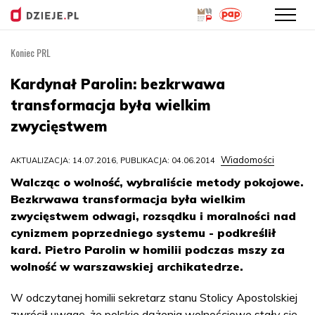
Koniec PRL
Przejdź
do
Kardynał Parolin: bezkrwawa
treści
transformacja była wielkim
zwycięstwem
Wiadomości
AKTUALIZACJA: 14.07.2016, PUBLIKACJA: 04.06.2014
Walcząc o wolność, wybraliście metody pokojowe.
Bezkrwawa transformacja była wielkim
zwycięstwem odwagi, rozsądku i moralności nad
cynizmem poprzedniego systemu - podkreślił
kard. Pietro Parolin w homilii podczas mszy za
wolność w warszawskiej archikatedrze.
W odczytanej homilii sekretarz stanu Stolicy Apostolskiej
zwrócił uwagę, że polskie dążenia wolnościowe stały się