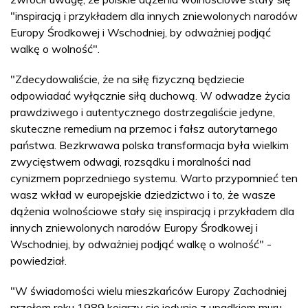
"inspiracją i przykładem dla innych zniewolonych narodów
Europy Środkowej i Wschodniej, by odważniej podjąć
walkę o wolność".
"Zdecydowaliście, że na siłę fizyczną będziecie
odpowiadać wyłącznie siłą duchową. W odwadze życia
prawdziwego i autentycznego dostrzegaliście jedyne,
skuteczne remedium na przemoc i fałsz autorytarnego
państwa. Bezkrwawa polska transformacja była wielkim
zwycięstwem odwagi, rozsądku i moralności nad
cynizmem poprzedniego systemu. Warto przypomnieć ten
wasz wkład w europejskie dziedzictwo i to, że wasze
dążenia wolnościowe stały się inspiracją i przykładem dla
innych zniewolonych narodów Europy Środkowej i
Wschodniej, by odważniej podjąć walkę o wolność" -
powiedział.
"W świadomości wielu mieszkańców Europy Zachodniej
przełom roku 1989 kojarzy się jedynie z upadkiem muru