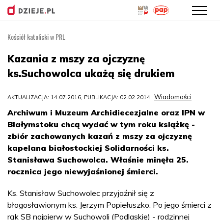
Kościół katolicki w PRL
Przejdź
do
Kazania z mszy za ojczyznę
treści
ks.Suchowolca ukażą się drukiem
Wiadomości
AKTUALIZACJA: 14.07.2016, PUBLIKACJA: 02.02.2014
Archiwum i Muzeum Archidiecezjalne oraz IPN w
Białymstoku chcą wydać w tym roku książkę -
zbiór zachowanych kazań z mszy za ojczyznę
kapelana białostockiej Solidarności ks.
Stanisława Suchowolca. Właśnie minęła 25.
rocznica jego niewyjaśnionej śmierci.
Ks. Stanisław Suchowolec przyjaźnił się z
błogosławionym ks. Jerzym Popiełuszko. Po jego śmierci z
rąk SB najpierw w Suchowoli (Podlaskie) - rodzinnej