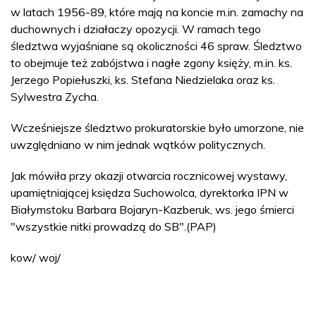
w latach 1956-89, które mają na koncie m.in. zamachy na
duchownych i działaczy opozycji. W ramach tego
śledztwa wyjaśniane są okoliczności 46 spraw. Śledztwo
to obejmuje też zabójstwa i nagłe zgony księży, m.in. ks.
Jerzego Popiełuszki, ks. Stefana Niedzielaka oraz ks.
Sylwestra Zycha.
Wcześniejsze śledztwo prokuratorskie było umorzone, nie
uwzględniano w nim jednak wątków politycznych.
Jak mówiła przy okazji otwarcia rocznicowej wystawy,
upamiętniającej księdza Suchowolca, dyrektorka IPN w
Białymstoku Barbara Bojaryn-Kazberuk, ws. jego śmierci
"wszystkie nitki prowadzą do SB".(PAP)
kow/ woj/