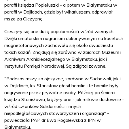
parafii księdza Popiełuszki - a potem w Białymstoku w
parafii w Dojlidach, gdzie był wikariuszem, odprawiał
msze za Ojczyznę.
Cieszyły się one dużą popularnością wśród wiernych.
Dzięki amatorskim nagraniom dokonywanym na kasetach
magnetofonowych zachowało się około dwudziestu
takich kazań. Znajdują się zarówno w zbiorach Muzeum i
Archiwum Archidiecezjalnego w Białymstoku, jak i
Instytutu Pamięci Narodowej. Są zdigitalizowane.
"Podczas mszy za ojczyznę, zarówno w Suchowoli, jak i
w Dojldiach, ks. Stanisław głosił homilie i te homilie były
nagrywane przez prywatne osoby. Później, po śmierci
księdza Stanisława, krążyły one - jak relikwie dosłownie -
wśród członków Solidarności i innych
niepodległościowych stowarzyszeń i organizacji" -
powiedziała PAP dr Ewa Rogalewska z IPN w
Białymstoku.