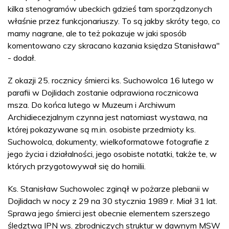
kilka stenogramów ubeckich gdzieś tam sporządzonych
właśnie przez funkcjonariuszy. To są jakby skróty tego, co
mamy nagrane, ale to też pokazuje w jaki sposób
komentowano czy skracano kazania księdza Stanisława"
- dodał.
Z okazji 25. rocznicy śmierci ks. Suchowolca 16 lutego w
parafii w Dojlidach zostanie odprawiona rocznicowa
msza. Do końca lutego w Muzeum i Archiwum
Archidiecezjalnym czynna jest natomiast wystawa, na
której pokazywane są m.in. osobiste przedmioty ks.
Suchowolca, dokumenty, wielkoformatowe fotografie z
jego życia i działalności, jego osobiste notatki, także te, w
których przygotowywał się do homilii.
Ks. Stanisław Suchowolec zginął w pożarze plebanii w
Dojlidach w nocy z 29 na 30 stycznia 1989 r. Miał 31 lat.
Sprawa jego śmierci jest obecnie elementem szerszego
śledztwa IPN ws. zbrodniczych struktur w dawnym MSW