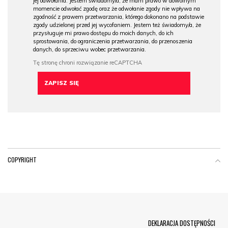
jej odwołania. Jestem świadomy/a, że mam prawo w dowolnym
momencie odwołać zgodę oraz że odwołanie zgody nie wpływa na
zgodność z prawem przetwarzania, którego dokonano na podstawie
zgody udzielonej przed jej wycofaniem. Jestem też świadomy/a, że
przysługuje mi prawo dostępu do moich danych, do ich
sprostowania, do ograniczenia przetwarzania, do przenoszenia
danych, do sprzeciwu wobec przetwarzania.
COPYRIGHT
Menu Footer
DEKLARACJA DOSTĘPNOŚCI