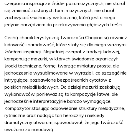
czerpania inspiracji ze źródeł pozamuzycznych, nie starał
się zmieniać zastanych form muzycznych, nie chciał
zachwycać słuchaczy wirtuozerią, którą jest u niego
jedynie narzędziem do przekazywania głębszych treści.
Cechą charakterystyczną twórczości Chopina są również
ludowość i narodowość, które stały się dla niego ważnymi
źródłami inspiracji. Najpełniej czerpał z tradycji ludowej,
komponując mazurki, w których świadomie ograniczył
środki techniczne, formę, tworząc miniatury proste, ale
jednocześnie wysublimowane w wyrazie i, co szczególnie
intrygujące, pozbawione bezpośrednich cytatów z
polskich melodii ludowych. Do dzisiaj mazurki zaskakują
wykonawców, ponieważ są to kompozycje łatwe, ale
jednocześnie interpretacyjnie bardzo wymagające.
Kompozytor stosując odpowiednie struktury melodyczne,
rytmiczne oraz nadając ton heroiczny i niekiedy
dramatyczny utworom, spowodował, że jego twórczość
uważano za narodową.