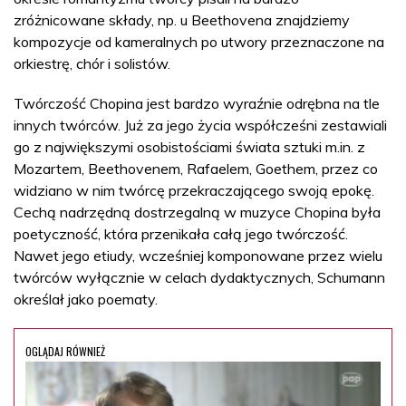
zróżnicowane składy, np. u Beethovena znajdziemy
kompozycje od kameralnych po utwory przeznaczone na
orkiestrę, chór i solistów.
Twórczość Chopina jest bardzo wyraźnie odrębna na tle
innych twórców. Już za jego życia współcześni zestawiali
go z największymi osobistościami świata sztuki m.in. z
Mozartem, Beethovenem, Rafaelem, Goethem, przez co
widziano w nim twórcę przekraczającego swoją epokę.
Cechą nadrzędną dostrzegalną w muzyce Chopina była
poetyczność, która przenikała całą jego twórczość.
Nawet jego etiudy, wcześniej komponowane przez wielu
twórców wyłącznie w celach dydaktycznych, Schumann
określał jako poematy.
OGLĄDAJ RÓWNIEŻ