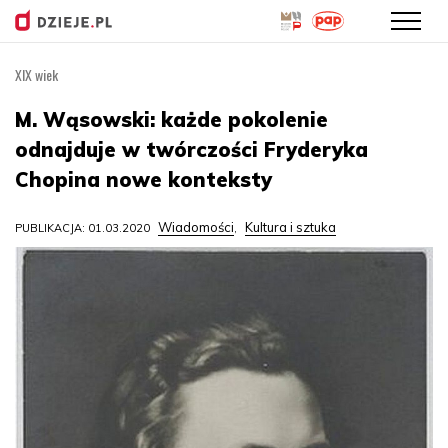
XIX wiek
Przejdź
do
M. Wąsowski: każde pokolenie
treści
odnajduje w twórczości Fryderyka
Chopina nowe konteksty
Wiadomości
Kultura i sztuka
PUBLIKACJA: 01.03.2020
,