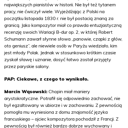
największych pianistów w historii. Nie był też tytanem
pracy, nie ćwiczył wiele. Wyjeżdżając z Polski na
początku listopada 1830 r. nie był postacią znaną za
granicą. Jako kompozytor miał co prawda entuzjastyczną
recenzję swoich Wariacji B-dur op. 2, w której Robert
Schumann zawarł słynne słowa „panowie, czapki z głów,
oto geniusz”, ale niewiele osób w Paryżu wiedziało, kim
jest młody Polak. Jednak w stosunkowo krótkim czasie
zyskał sławę i uznanie, dosyć łatwo został przyjęty
przez paryskie salony.
PAP: Ciekawe, z czego to wynikało.
Marcin Wąsowski:
Chopin miał maniery
arystokratyczne. Potrafił się odpowiednio zachować, nie
był egzaltowany w ubiorze i w zachowaniu. Z pewnością
pomogła mu wyniesiona z domu znajomość języka
francuskiego – ojciec kompozytora pochodził z Francji. Z
pewnością był również bardzo dobrze wychowany i