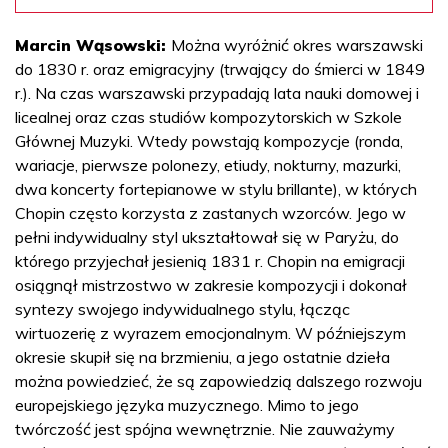
Marcin Wąsowski:
Można wyróżnić okres warszawski
do 1830 r. oraz emigracyjny (trwający do śmierci w 1849
r.). Na czas warszawski przypadają lata nauki domowej i
licealnej oraz czas studiów kompozytorskich w Szkole
Głównej Muzyki. Wtedy powstają kompozycje (ronda,
wariacje, pierwsze polonezy, etiudy, nokturny, mazurki,
dwa koncerty fortepianowe w stylu brillante), w których
Chopin często korzysta z zastanych wzorców. Jego w
pełni indywidualny styl ukształtował się w Paryżu, do
którego przyjechał jesienią 1831 r. Chopin na emigracji
osiągnął mistrzostwo w zakresie kompozycji i dokonał
syntezy swojego indywidualnego stylu, łącząc
wirtuozerię z wyrazem emocjonalnym. W późniejszym
okresie skupił się na brzmieniu, a jego ostatnie dzieła
można powiedzieć, że są zapowiedzią dalszego rozwoju
europejskiego języka muzycznego. Mimo to jego
twórczość jest spójna wewnętrznie. Nie zauważymy