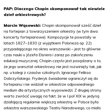
PAP: Dlaczego Chopin skomponował tak niewiele
dzieł orkiestrowych?
Marcin Wąsowski:
Chopin skomponował sześć dzieł
na fortepian z towarzyszeniem orkiestry (w tym dwa
koncerty fortepianowe). Kompozycje te powstały w
latach 1827–1830 (z wyjątkiem Poloneza op. 22)
przypadającego na okres warszawski – jest to głównie
czas nauki u Józefa Elsnera i zaraz po zakończeniu
edukacji muzycznej. Chopin często jest posądzany o to,
że jego warsztat orkiestrowy nie jest rozwinięty tak, jak
np. u kolegi z czasów szkolnych, Ignacego Feliksa
Dobrzyńskiego. Fryderyk świadomie ograniczył się do
fortepianu i nie widział w orkiestrze odpowiedniego
medium dla artystycznych wypowiedzi. Z drugiej strony
warto zwrócić uwagę na fakt, że w I poł XIX w. jedyną
działającą regularnie większą orkiestrą w Polsce była
orkiestra warszawskiego Teatru Narodowego, co miało