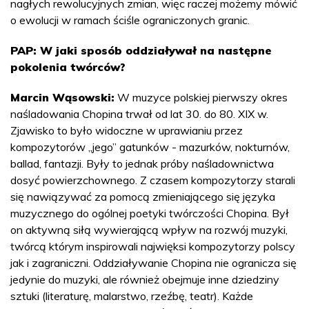
nagłych rewolucyjnych zmian, więc raczej możemy mówić
o ewolucji w ramach ściśle ograniczonych granic.
PAP: W jaki sposób oddziaływał na następne
pokolenia twórców?
Marcin Wąsowski:
W muzyce polskiej pierwszy okres
naśladowania Chopina trwał od lat 30. do 80. XIX w.
Zjawisko to było widoczne w uprawianiu przez
kompozytorów „jego” gatunków - mazurków, nokturnów,
ballad, fantazji. Były to jednak próby naśladownictwa
dosyć powierzchownego. Z czasem kompozytorzy starali
się nawiązywać za pomocą zmieniającego się języka
muzycznego do ogólnej poetyki twórczości Chopina. Był
on aktywną siłą wywierającą wpływ na rozwój muzyki,
twórcą którym inspirowali najwięksi kompozytorzy polscy
jak i zagraniczni. Oddziaływanie Chopina nie ogranicza się
jedynie do muzyki, ale również obejmuje inne dziedziny
sztuki (literaturę, malarstwo, rzeźbę, teatr). Każde