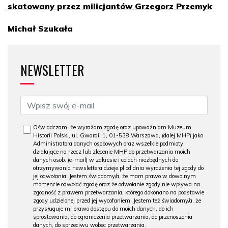
skatowany przez milicjantów Grzegorz Przemyk
Michał Szukała
NEWSLETTER
Oświadczam, że wyrażam zgodę oraz upoważniam Muzeum
Historii Polski, ul. Gwardii 1, 01-538 Warszawa, (dalej MHP) jako
Administratora danych osobowych oraz wszelkie podmioty
działające na rzecz lub zlecenie MHP do przetwarzania moich
danych osob. (e-mail) w zakresie i celach niezbędnych do
otrzymywania newslettera dzieje.pl od dnia wyrażenia tej zgody do
jej odwołania. Jestem świadomy/a, że mam prawo w dowolnym
momencie odwołać zgodę oraz że odwołanie zgody nie wpływa na
zgodność z prawem przetwarzania, którego dokonano na podstawie
zgody udzielonej przed jej wycofaniem. Jestem też świadomy/a, że
przysługuje mi prawo dostępu do moich danych, do ich
sprostowania, do ograniczenia przetwarzania, do przenoszenia
danych, do sprzeciwu wobec przetwarzania.