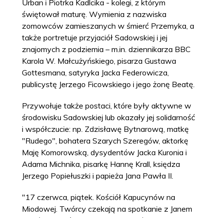
Urban i Piotrka Kadlcika - kolegi, z którym
świętował maturę. Wymienia z nazwiska
zomowców zamieszanych w śmierć Przemyka, a
także portretuje przyjaciół Sadowskiej i jej
znajomych z podziemia – m.in. dziennikarza BBC
Karola W. Małcużyńskiego, pisarza Gustawa
Gottesmana, satyryka Jacka Federowicza,
publicystę Jerzego Ficowskiego i jego żonę Beatę.
Przywołuje także postaci, które były aktywne w
środowisku Sadowskiej lub okazały jej solidarność
i współczucie: np. Zdzisławę Bytnarową, matkę
"Rudego", bohatera Szarych Szeregów, aktorkę
Maję Komorowską, dysydentów Jacka Kuronia i
Adama Michnika, pisarkę Hannę Krall, księdza
Jerzego Popiełuszki i papieża Jana Pawła II.
"17 czerwca, piątek. Kościół Kapucynów na
Miodowej. Twórcy czekają na spotkanie z Janem