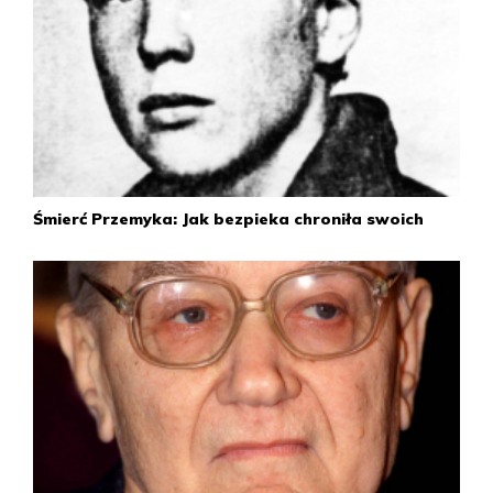
Grzegorza Przemyka Krzyżem Kawalerskim Orderu
Odrodzenia Polski.
14 maja
W piątym procesie Kościuk został skazany na osiem lat
więzienia (wyrok zmniejszono o połowę). Denkiewicz
został wcześniej wyłączony z procesu ze względu na stan
zdrowia psychicznego.
Śmierć Przemyka: Jak bezpieka chroniła swoich
2009
23 września
Sąd apelacyjny w Warszawie uznał, że sprawa śmierci
Przemyka przedawniła się 1 stycznia 2005 r. Tym samym
umorzył proces Kościuka.
2010
2 lutego