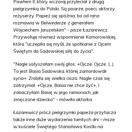
Pawłem II, który wczoraj przyleciał z drugą
pielgrzymką do Polski. Są pisarze, poeci, aktorzy,
reżyserzy. Papież się spóźnia, bo od rana
rozmawia w Belwederze z generałem
Wojciechem Jaruzelskim" - pisze Łazarewicz.
Przywołuje również wspomnienie Komorowskiej,
która "uczepiła się myśli, że spotkanie z Ojcem
Świętym da Sadowskiej siłę do życia".
"Nagle usłyszałam swój głos: +Ojcze, Ojcze. (...)
To jest Basia Sadowska, której zamordowali
syna+. Zrobiła się wielka cisza. Nagle czas się
zatrzymał. +Ojcze, Basia nie chce żyć+. I
zobaczyłam Basię w jego ramionach, jak
zmęczone dziecko" - mówiła aktorka.
Łazarewicz prócz pielgrzymki papieża przytacza
także inne duże wydarzenia tamtych dni – msze
w kościele Świętego Stanisława Kostki na