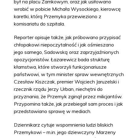
był na placu Zamkowym, oraz jak usiłowano
wrobić w pobicie Michała Wysockiego, kierowcę
karetki, którą Przemyka przewieziono z
komisariatu do szpitala.
Reporter opisuje także, jak próbowano przypisać
chłopakowi niepoczytalność i jak ośmieszano
jego samego, Sadowską oraz zaprzyjaźnionych
opozycjonistów. Łazarewicz bada strukturę
kłamstwa, które stworzyli funkcjonariusze
państwowi, w tym minister spraw wewnętrznych
Czesław Kiszczak, premier Wojciech Jaruzelski i
rzecznik rządu Jerzy Urban, niechętni do
przyznania, że Przemyk zginął przez milicjantów.
Przypomina także, jak przebiegał sam proces i jak
przedstawiano sprawę w mediach.
Dziennikarz cytuje wspomnienia ludzi bliskich
Przemykowi – m.in. jego dziewczyny Marzeny