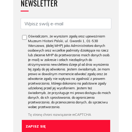
NEWSLETTER
Oświadczam, że wyrażam zgodę oraz upoważniam
Muzeum Historii Polski, ul. Gwardii 1, 01-538
Warszawa, (dalej MHP) jako Administratora danych
osobowych oraz wszelkie podmioty działające na rzecz
lub zlecenie MHP do przetwarzania moich danych osob.
(e-mail) w zakresie i celach niezbędnych do
otrzymywania newslettera dzieje.pl od dnia wyrażenia
tej zgody do jej odwołania. Jestem świadomy/a, że mam
prawo w dowolnym momencie odwołać zgodę oraz że
odwołanie zgody nie wpływa na zgodność z prawem
przetwarzania, którego dokonano na podstawie zgody
udzielonej przed jej wycofaniem. Jestem też
świadomy/a, że przysługuje mi prawo dostępu do moich
danych, do ich sprostowania, do ograniczenia
przetwarzania, do przenoszenia danych, do sprzeciwu
wobec przetwarzania.