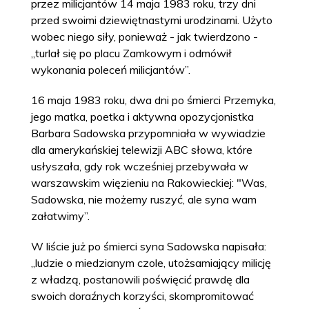
przez milicjantów 14 maja 1983 roku, trzy dni
przed swoimi dziewiętnastymi urodzinami. Użyto
wobec niego siły, ponieważ - jak twierdzono -
„turlał się po placu Zamkowym i odmówił
wykonania poleceń milicjantów”.
16 maja 1983 roku, dwa dni po śmierci Przemyka,
jego matka, poetka i aktywna opozycjonistka
Barbara Sadowska przypomniała w wywiadzie
dla amerykańskiej telewizji ABC słowa, które
usłyszała, gdy rok wcześniej przebywała w
warszawskim więzieniu na Rakowieckiej: "Was,
Sadowska, nie możemy ruszyć, ale syna wam
załatwimy”.
W liście już po śmierci syna Sadowska napisała:
„ludzie o miedzianym czole, utożsamiający milicję
z władzą, postanowili poświęcić prawdę dla
swoich doraźnych korzyści, skompromitować