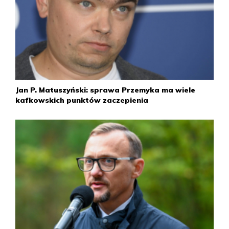
1984
1 lutego
W liście do swojej ciotki Marii Mrożkiewicz w Paryżu
Barbara Sadowska podsumowała dotychczasowe
działania reżimu stanu wojennego w sprawie śmierci jej
syna: „Bóg zabrał mi dziecko, a ja je wciąż osłaniam przed
gromadą szczurów działających w majestacie prawa”.
Jan P. Matuszyński: sprawa Przemyka ma wiele
kafkowskich punktów zaczepienia
11 lutego
Cezary Filozof zostaje pobity przez „nieznanych
sprawców”.
16 lutego
„Przebrała się miara nieprawości” – napisał mec.
Władysław Siła-Nowicki w liście do gen. Wojciecha
Jaruzelskiego. Reprezentując matkę Grzegorza Przemyka,
skrytykował on postępowanie prowadzone przez
prokuraturę i milicję. List był cytowany przez Radio Wolna
Europa i wywołał wiele komentarzy wśród zachodniej