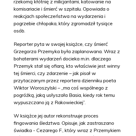
rzekomą kłótnię z milicjantami, katowanie na
komisariacie i śmierć w szpitalu. Opowiada o
reakcjach społeczeństwa na wydarzenia i
pogrzebie chłopaka, który zgromadził tysiące
osób.
Reporter pyta w swojej książce, czy śmierć
Grzegorza Przemyka była zaplanowana. Wraz z
bohaterami wydarzeń docieka m.in. dlaczego
Przemyk stał się ofiarą, kto właściwie jest winny
tej śmierci, czy zdarzenie – jak pisał w
przytaczanym przez reportera dzienniku poeta
Wiktor Woroszylski – „ma coś wspólnego z
pogróżką, jaką usłyszała Basia, kiedy rok temu
wypuszczano ją z Rakowieckiej”.
W książce jej autor rekonstruuje proces
fingowania śledztwa. Opisuje, jak zastraszano
świadka - Cezarego F., który wraz z Przemykiem