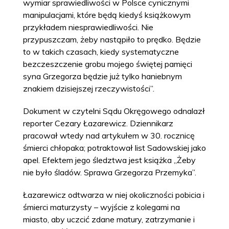
wymiar sprawiedliwości w Polsce cynicznymi
manipulacjami, które będą kiedyś książkowym
przykładem niesprawiedliwości. Nie
przypuszczam, żeby nastąpiło to prędko. Będzie
to w takich czasach, kiedy systematyczne
bezczeszczenie grobu mojego świętej pamięci
syna Grzegorza będzie już tylko haniebnym
znakiem dzisiejszej rzeczywistości”.
Dokument w czytelni Sądu Okręgowego odnalazł
reporter Cezary Łazarewicz. Dziennikarz
pracował wtedy nad artykułem w 30. rocznicę
śmierci chłopaka; potraktował list Sadowskiej jako
apel. Efektem jego śledztwa jest książka „Żeby
nie było śladów. Sprawa Grzegorza Przemyka”.
Łazarewicz odtwarza w niej okoliczności pobicia i
śmierci maturzysty – wyjście z kolegami na
miasto, aby uczcić zdane matury, zatrzymanie i