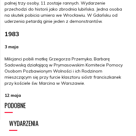
palnej trzy osoby, 11 zostaje rannych. Wydarzenie
przechodzi do historii jako zbrodnia lubińska. Jedna osoba
na skutek pobicia umiera we Wrocławiu. W Gdańsku od
uderzenia petardą ginie jeden z demonstrantów.
1983
3 maja
Milicjanci pobili matkę Grzegorza Przemyka, Barbarę
Sadowską działającą w Prymasowskim Komitecie Pomocy
Osobom Pozbawionym Wolności i ich Rodzinom
mieszczącym się przy furcie klasztoru sióstr franciszkanek
przy kościele św. Marcina w Warszawie.
12 maja
PODOBNE
Podczas świętowania egzaminów maturalnych na placu
Zamkowym milicjanci zatrzymali Grzegorza Przemyka oraz
jego kolegę Cezarego Filozofa. W komisariacie milicji przy
WYDARZENIA
ul. Jezuickiej Przemyk został pobity przez trzech
milicjantów. Skatowany maturzysta został przewieziony do