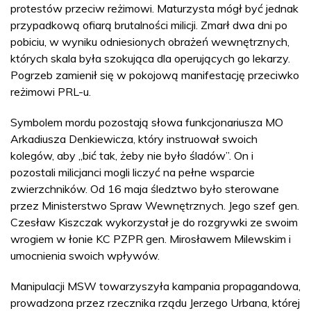
protestów przeciw reżimowi. Maturzysta mógł być jednak
przypadkową ofiarą brutalności milicji. Zmarł dwa dni po
pobiciu, w wyniku odniesionych obrażeń wewnętrznych,
których skala była szokująca dla operujących go lekarzy.
Pogrzeb zamienił się w pokojową manifestację przeciwko
reżimowi PRL-u.
Symbolem mordu pozostają słowa funkcjonariusza MO
Arkadiusza Denkiewicza, który instruował swoich
kolegów, aby „bić tak, żeby nie było śladów”. On i
pozostali milicjanci mogli liczyć na pełne wsparcie
zwierzchników. Od 16 maja śledztwo było sterowane
przez Ministerstwo Spraw Wewnętrznych. Jego szef gen.
Czesław Kiszczak wykorzystał je do rozgrywki ze swoim
wrogiem w łonie KC PZPR gen. Mirosławem Milewskim i
umocnienia swoich wpływów.
Manipulacji MSW towarzyszyła kampania propagandowa,
prowadzona przez rzecznika rządu Jerzego Urbana, której