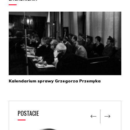
praktykach w warszawskim pogotowiu ratunkowym.
Wrzesień
Szef MSW gen. Kiszczak przyznał funkcjonariuszom MO
specjalne premie za udział w „wyjaśnieniu sprawy”.
1986
1 października
Z powodu choroby nowotworowej zmarła Barbara
Sadowska.
Kalendarium sprawy Grzegorza Przemyka
1990
Kwiecień
Wiceminister spraw wewnętrznych Krzysztof Kozłowski
POSTACIE
otrzymuje od nowego zastępcy prokuratora generalnego
Aleksandra Herzoga informację, że w Komendzie Głównej
Milicji znajduje się szafa pancerna z 28 tomami akt sprawy