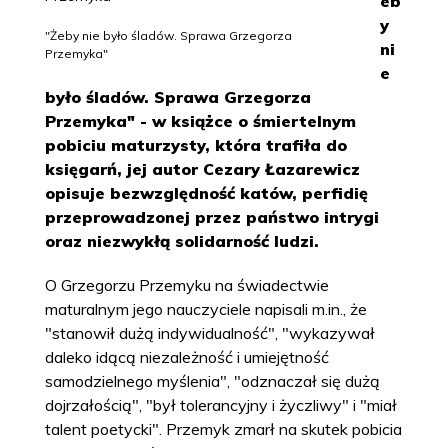
eb
y
"Żeby nie było śladów. Sprawa Grzegorza
ni
Przemyka"
e
było śladów. Sprawa Grzegorza
Przemyka" - w książce o śmiertelnym
pobiciu maturzysty, która trafiła do
księgarń, jej autor Cezary Łazarewicz
opisuje bezwzględność katów, perfidię
przeprowadzonej przez państwo intrygi
oraz niezwykłą solidarność ludzi.
O Grzegorzu Przemyku na świadectwie
maturalnym jego nauczyciele napisali m.in., że
"stanowił dużą indywidualność", "wykazywał
daleko idącą niezależność i umiejętność
samodzielnego myślenia", "odznaczał się dużą
dojrzałością", "był tolerancyjny i życzliwy" i "miał
talent poetycki". Przemyk zmarł na skutek pobicia