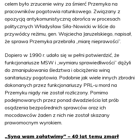
celem było zrzucenie winy za śmierć Przemyka na
pracowników pogotowia ratunkowego. Związany z
opozycją antykomunistyczną obrońca w procesach
politycznych Władysław Siła-Nowicki w liście do
przywódcy reżimu, gen. Wojciecha Jaruzelskiego, napisał,
że sprawa Przemyka przebrała „miarę nieprawości”.
Dopiero w 1990 r. udało się w pełni potwierdzić, że
funkcjonariusze MSW i „wymiaru sprawiedliwości” dążyli
do zmanipulowania śledztwa i obciążenia winą
sanitariuszy pogotowia. Podobnie jak wiele innych zbrodni
dokonanych przez funkcjonariuszy PRL-u mord na
Przemyku nigdy nie został rozliczony. Pomimo
podejmowanych przez ponad dwadzieścia lat prób
osądzenia bezpośrednich sprawców oraz ich
mocodawców żaden z nich nie został skazany
prawomocnym wyrokiem.
„Syna wam załatwimy” – 40 lat temu zmarł