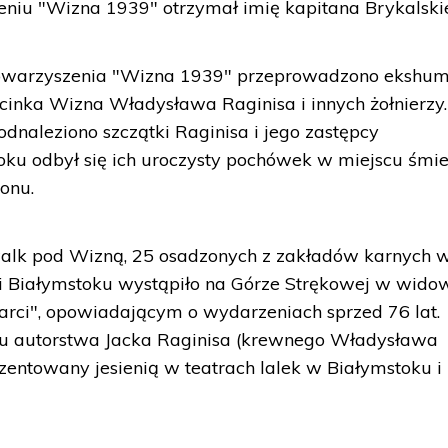
eniu "Wizna 1939" otrzymał imię kapitana Brykalski
Stowarzyszenia "Wizna 1939" przeprowadzono ekshum
inka Wizna Władysława Raginisa i innych żołnierzy.
dnaleziono szczątki Raginisa i jego zastępcy
u odbył się ich uroczysty pochówek w miejscu śmier
onu.
 walk pod Wizną, 25 osadzonych z zakładów karnych 
i Białymstoku wystąpiło na Górze Strękowej w wido
arci", opowiadającym o wydarzeniach sprzed 76 lat.
ku autorstwa Jacka Raginisa (krewnego Władysława
ezentowany jesienią w teatrach lalek w Białymstoku i