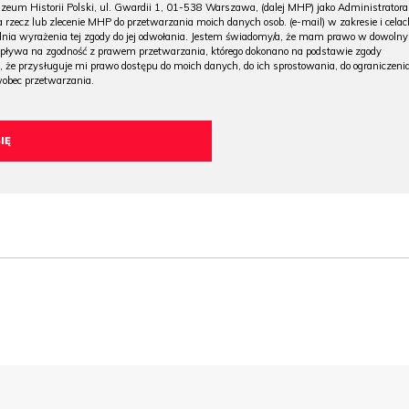
m Historii Polski, ul. Gwardii 1, 01-538 Warszawa, (dalej MHP) jako Administratora
 rzecz lub zlecenie MHP do przetwarzania moich danych osob. (e-mail) w zakresie i celac
 dnia wyrażenia tej zgody do jej odwołania. Jestem świadomy/a, że mam prawo w dowoln
wpływa na zgodność z prawem przetwarzania, którego dokonano na podstawie zgody
, że przysługuje mi prawo dostępu do moich danych, do ich sprostowania, do ograniczeni
wobec przetwarzania.