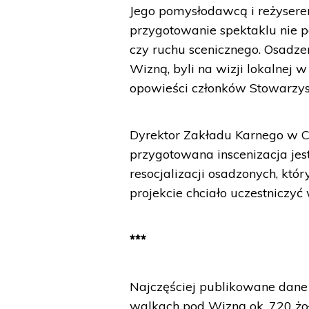
Jego pomysłodawcą i reżyserem
przygotowanie spektaklu nie po
czy ruchu scenicznego. Osadze
Wizną, byli na wizji lokalnej w 
opowieści członków Stowarzysz
Dyrektor Zakładu Karnego w 
przygotowana inscenizacja je
resocjalizacji osadzonych, któ
projekcie chciało uczestniczyć 
***
Najczęściej publikowane dane
walkach pod Wizną ok. 720 żo