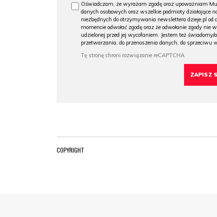
Oświadczam, że wyrażam zgodę oraz upoważniam Muzeu
danych osobowych oraz wszelkie podmioty działające na
niezbędnych do otrzymywania newslettera dzieje.pl od
momencie odwołać zgodę oraz że odwołanie zgody nie 
udzielonej przed jej wycofaniem. Jestem też świadomy/a
przetwarzania, do przenoszenia danych, do sprzeciwu 
COPYRIGHT