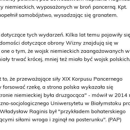
rzy niemieckich, wyposażonych w broń pancerną. Kpt.
 popełnił samobójstwo, wysadzając się granatem.
dotyczące tych wydarzeń. Kilka lat temu pojawiły si
adomości dotyczące obrony Wizny znajdują się w
 one o tym, że wojsk niemieckich zaangażowanych w
iały trwać krócej, mniej też miało być wojsk polskich
 to, że przeważające siły XIX Korpusu Pancernego
forsować rzekę, a strona polska wykazała się
onie niemieckiej była druzgocąca" - mówił w 2014 r
zno-socjologicznego Uniwersytetu w Białymstoku pro
e Władysław Raginis był "przykładem bohaterskiego
cymi siłami wroga i zginął na posterunku". (PAP)