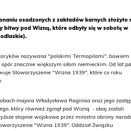
naniu osadzonych z zakładów karnych złożyło s
cy bitwy pod Wizną, które odbyły się w sobotę w
odlaskie).
historyków nazywana "polskimi Termopilami", bowiem
 opór znacznie większym siłom niemieckim. Od lat p
wuje Stowarzyszenie "Wizna 1939", które co roku
.
robach majora Władysława Raginisa oraz jego zastę
go, który również zginął pod Wizną - obaj zostali
ższe stopnie wojskowe przez ministra obrony naro
Stowarzyszenie "Wizna 1939". Oddział Związku