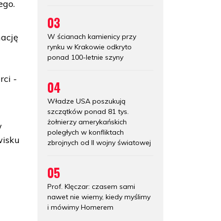
ego.
03
ację
W ścianach kamienicy przy
rynku w Krakowie odkryto
ponad 100-letnie szyny
ci -
04
Władze USA poszukują
szczątków ponad 81 tys.
żołnierzy amerykańskich
w
poległych w konfliktach
wisku
zbrojnych od II wojny światowej
05
Prof. Klęczar: czasem sami
nawet nie wiemy, kiedy myślimy
i mówimy Homerem