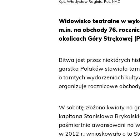
Kpt. Władysław Raginis. Fot. NAC
Widowisko teatralne w wyko
m.in. na obchody 76. roczni
okolicach Góry Strękowej (P
Bitwa jest przez niektórych 
garstka Polaków stawiała tam
o tamtych wydarzeniach kulty
organizuje rocznicowe obchody
W sobotę złożono kwiaty na g
kapitana Stanisława Brykalskie
pośmiertnie awansowani na wy
w 2012 r.; wnioskowało o to 