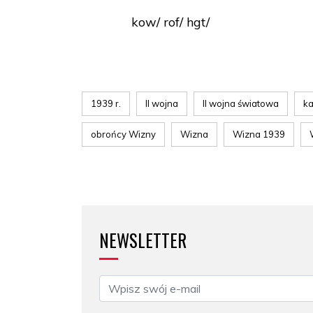
kow/ rof/ hgt/
1939 r.
II wojna
II wojna światowa
ka
obrońcy Wizny
Wizna
Wizna 1939
NEWSLETTER