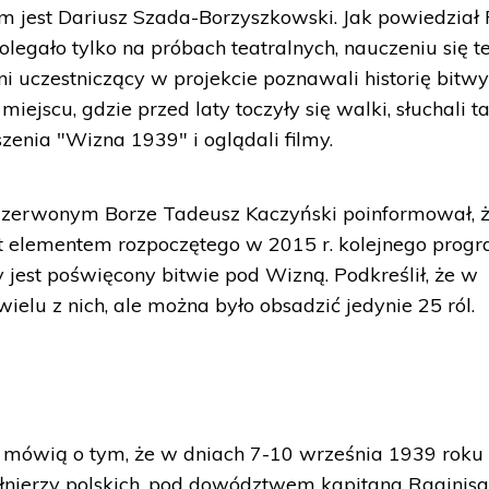
 jest Dariusz Szada-Borzyszkowski. Jak powiedział 
legało tylko na próbach teatralnych, nauczeniu się t
ni uczestniczący w projekcie poznawali historię bitw
miejscu, gdzie przed laty toczyły się walki, słuchali t
enia "Wizna 1939" i oglądali filmy.
Czerwonym Borze Tadeusz Kaczyński poinformował, 
st elementem rozpoczętego w 2015 r. kolejnego prog
ry jest poświęcony bitwie pod Wizną. Podkreślił, że w
wielu z nich, ale można było obsadzić jedynie 25 ról.
 mówią o tym, że w dniach 7-10 września 1939 roku
łnierzy polskich, pod dowództwem kapitana Raginisa