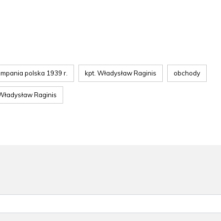
mpania polska 1939 r.
kpt. Władysław Raginis
obchody
Władysław Raginis