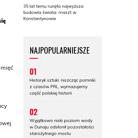
35 lat temu runęła najwyższa
budowla świata: maszt w
Konstantynowie
ię
NAJPOPULARNIEJSZE
amięć
01
Historyk sztuki: niszcząc pomniki
z czasów PRL, wymazujemy
część polskiej historii
pcy
02
Wyjątkowo niski poziom wody
dowej
w Dunaju odsłonił pozostałości
starożytnego mostu