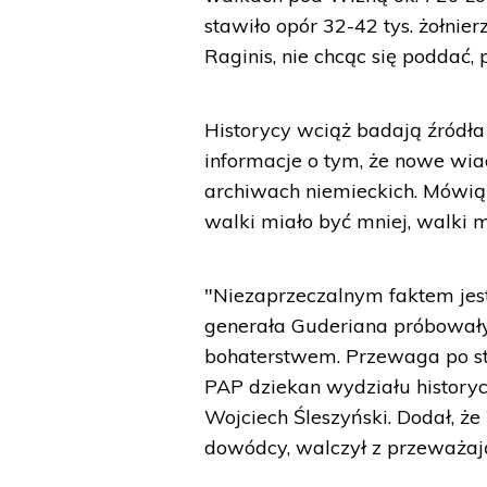
stawiło opór 32-42 tys. żołnie
Raginis, nie chcąc się poddać,
Historycy wciąż badają źródła 
informacje o tym, że nowe wi
archiwach niemieckich. Mówią
walki miało być mniej, walki m
"Niezaprzeczalnym faktem jest
generała Guderiana próbowały 
bohaterstwem. Przewaga po str
PAP dziekan wydziału historyc
Wojciech Śleszyński. Dodał, ż
dowódcy, walczył z przeważają