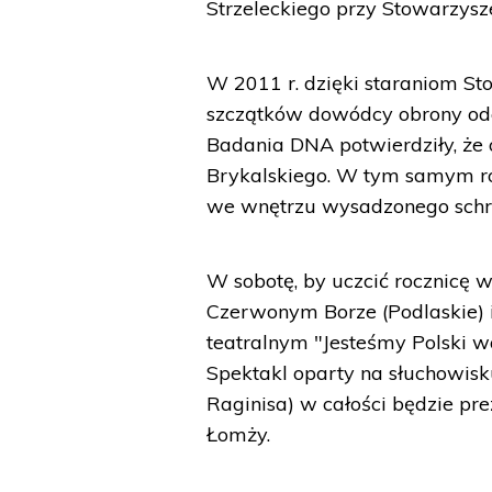
Strzeleckiego przy Stowarzysz
W 2011 r. dzięki staraniom 
szczątków dowódcy obrony odc
Badania DNA potwierdziły, że o
Brykalskiego. W tym samym rok
we wnętrzu wysadzonego schr
W sobotę, by uczcić rocznicę
Czerwonym Borze (Podlaskie) 
teatralnym "Jesteśmy Polski w
Spektakl oparty na słuchowis
Raginisa) w całości będzie pr
Łomży.