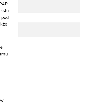
PAP,
ekstu
y pod
akże
że
ramu
 w
,