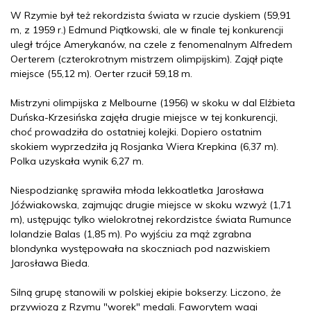
W Rzymie był też rekordzista świata w rzucie dyskiem (59,91
m, z 1959 r.) Edmund Piątkowski, ale w finale tej konkurencji
uległ trójce Amerykanów, na czele z fenomenalnym Alfredem
Oerterem (czterokrotnym mistrzem olimpijskim). Zajął piąte
miejsce (55,12 m). Oerter rzucił 59,18 m.
Mistrzyni olimpijska z Melbourne (1956) w skoku w dal Elżbieta
Duńska-Krzesińska zajęła drugie miejsce w tej konkurencji,
choć prowadziła do ostatniej kolejki. Dopiero ostatnim
skokiem wyprzedziła ją Rosjanka Wiera Krepkina (6,37 m).
Polka uzyskała wynik 6,27 m.
Niespodziankę sprawiła młoda lekkoatletka Jarosława
Jóźwiakowska, zajmując drugie miejsce w skoku wzwyż (1,71
m), ustępując tylko wielokrotnej rekordzistce świata Rumunce
Iolandzie Balas (1,85 m). Po wyjściu za mąż zgrabna
blondynka występowała na skoczniach pod nazwiskiem
Jarosława Bieda.
Silną grupę stanowili w polskiej ekipie bokserzy. Liczono, że
przywiozą z Rzymu "worek" medali. Faworytem wagi