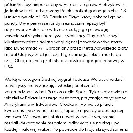
półciężkiej był niepokonany w Europie Zbigniew Pietrzykowski.
Jednak w finale rutynowany Polak spotkał godnego siebie, 18-
letniego rywala z USA Cassiusa Claya, który pokonał go na
punkty. Dwie pierwsze rundy nieznacznie lepszy był
rutynowany Polak, ale w trzeciej całą jego przewagę
zniwelował szybki i agresywnie walczący Clay, późniejszy
kilkakrotny mistrz świata wagi ciężkiej zawodowców, znany
jako Muhammad Ali. Upragniony przez Pietrzykowskiego złoty
medal Clay wyrzucił jeszcze tego samego roku z mostu do
rzeki Ohio, na znak protestu przeciwko segregacji rasowej w
USA.
Walkę w kategorii średniej wygrał Tadeusz Walasek, widzieli
to wszyscy, nie wyłączając włoskiej publiczności,
zgromadzonej w hali Palazzo dello Sport. Tylko sędziowie nie
widzieli w Polaku lepszego pięściarza, przyznając zwycięstwo
Amerykaninowi Edwardowi Crookowi. Po walce prawie
kwadrans trwał w hali tumult, tupanie i gwizdy protestującej
widowni. Wrzawa nie ustała nawet w czasie wręczania
medali (dekorowanie medalami odbywało się na ringu, po
każdej finałowej walce). Po powrocie do kraju skrzywdzonemu