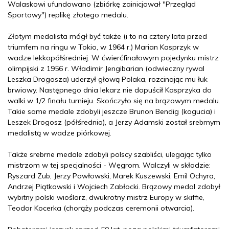
Walaskowi ufundowano (zbiórkę zainicjował "Przegląd
Sportowy") replikę złotego medalu.
Złotym medalista mógł być także (i to na cztery lata przed
triumfem na ringu w Tokio, w 1964 r.) Marian Kasprzyk w
wadze lekkopółśredniej. W ćwierćfinałowym pojedynku mistrz
olimpijski z 1956 r. Władimir Jengibarian (odwieczny rywal
Leszka Drogosza) uderzył głową Polaka, rozcinając mu łuk
brwiowy. Następnego dnia lekarz nie dopuścił Kasprzyka do
walki w 1/2 finału turnieju. Skończyło się na brązowym medalu.
Takie same medale zdobyli jeszcze Brunon Bendig (kogucia) i
Leszek Drogosz (półśrednia), a Jerzy Adamski został srebrnym
medalistą w wadze piórkowej.
Także srebrne medale zdobyli polscy szabliści, ulegając tylko
mistrzom w tej specjalności - Węgrom. Walczyli w składzie:
Ryszard Zub, Jerzy Pawłowski, Marek Kuszewski, Emil Ochyra,
Andrzej Piątkowski i Wojciech Zabłocki. Brązowy medal zdobył
wybitny polski wioślarz, dwukrotny mistrz Europy w skiffie,
Teodor Kocerka (chorąży podczas ceremonii otwarcia).