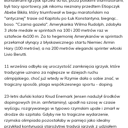
Bohaterami igrzysk sprzed 50 lat, poza polskimi triumfatorami,
byli tacy sportowcy, jak nikomu nieznany przedtem Etiopczyk
Abebe Bikila, który triumfował w biegu maratońskim na
"antycznej" trasie od Kapitolu po Łuk Konstantyna, biegnąc...
boso. "Czarna gazela", Amerykanka Wilma Rudolph, zdobyła
3 złote medale w sprintach na 100 i 200 metrów raz w
sztafecie 4x100 m. Za to hegemonię Amerykanów w sprintach
przełamał słynący z błyskawicznego startu Niemiec Armin
Hary (100 metrów), a na 200 metrów elegancki sprinter włoski
Livio Berutti.
11 września odbyła się uroczystość zamknięcia igrzysk, które
tradycyjnie uznano za najlepsze w dziejach ruchu
olimpijskiego, choć już wtedy w Rzymie dała o sobie znać, w
tragiczny sposób, plaga współczesnego sportu - doping.
23-letni duński kolarz Knud Enemark Jensen nadużył środków
dopingowych (m.in. amfetaminy), upadł na szosę w czasie
wyścigu, rozgrywanego w typowo rzymskim upale i zmarł w
drodze do szpitala. Gdyby nie to tragiczne wydarzenie,
rzymska olimpiada pozostałaby w pamięci jako idealny
przykład kontynuacji starożytnej tradycji igrzysk z udziałem