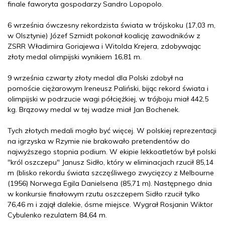
finale faworyta gospodarzy Sandro Lopopolo.
6 września ówczesny rekordzista świata w trójskoku (17,03 m,
w Olsztynie) Józef Szmidt pokonał koalicję zawodników z
ZSRR Władimira Goriajewa i Witolda Krejera, zdobywając
złoty medal olimpijski wynikiem 16,81 m.
9 września czwarty złoty medal dla Polski zdobył na
pomoście ciężarowym Ireneusz Paliński, bijąc rekord świata i
olimpijski w podrzucie wagi półciężkiej, w trójboju miał 442,5
kg. Brązowy medal w tej wadze miał Jan Bochenek.
Tych złotych medali mogło być więcej. W polskiej reprezentacji
na igrzyska w Rzymie nie brakowało pretendentów do
najwyższego stopnia podium. W ekipie lekkoatletów był polski
"król oszczepu" Janusz Sidło, który w eliminacjach rzucił 85,14
m (blisko rekordu świata szczęśliwego zwycięzcy z Melbourne
(1956) Norwega Egila Danielsena (85,71 m). Następnego dnia
w konkursie finałowym rzutu oszczepem Sidło rzucił tylko
76,46 m i zajął dalekie, ósme miejsce. Wygrał Rosjanin Wiktor
Cybulenko rezulatem 84,64 m.