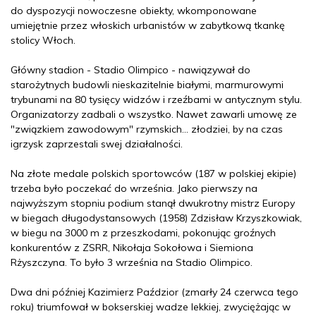
do dyspozycji nowoczesne obiekty, wkomponowane
umiejętnie przez włoskich urbanistów w zabytkową tkankę
stolicy Włoch.
Główny stadion - Stadio Olimpico - nawiązywał do
starożytnych budowli nieskazitelnie białymi, marmurowymi
trybunami na 80 tysięcy widzów i rzeźbami w antycznym stylu.
Organizatorzy zadbali o wszystko. Nawet zawarli umowę ze
"związkiem zawodowym" rzymskich... złodziei, by na czas
igrzysk zaprzestali swej działalności.
Na złote medale polskich sportowców (187 w polskiej ekipie)
trzeba było poczekać do września. Jako pierwszy na
najwyższym stopniu podium stanął dwukrotny mistrz Europy
w biegach długodystansowych (1958) Zdzisław Krzyszkowiak,
w biegu na 3000 m z przeszkodami, pokonując groźnych
konkurentów z ZSRR, Nikołaja Sokołowa i Siemiona
Rżyszczyna. To było 3 września na Stadio Olimpico.
Dwa dni później Kazimierz Paździor (zmarły 24 czerwca tego
roku) triumfował w bokserskiej wadze lekkiej, zwyciężając w