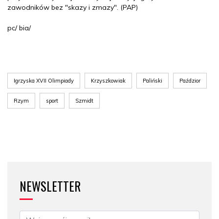
zawodników bez "skazy i zmazy". (PAP)
pc/ bia/
Igrzyska XVII Olimpiady
Krzyszkowiak
Paliński
Paździor
Rzym
sport
Szmidt
NEWSLETTER