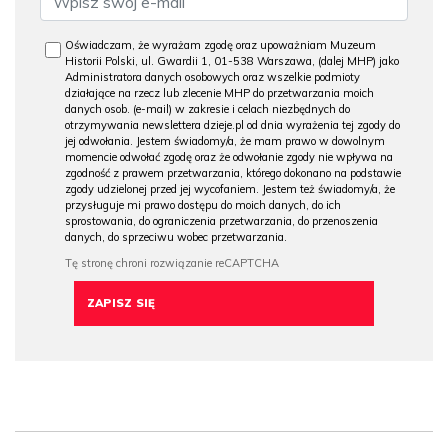
Oświadczam, że wyrażam zgodę oraz upoważniam Muzeum
Historii Polski, ul. Gwardii 1, 01-538 Warszawa, (dalej MHP) jako
Administratora danych osobowych oraz wszelkie podmioty
działające na rzecz lub zlecenie MHP do przetwarzania moich
danych osob. (e-mail) w zakresie i celach niezbędnych do
otrzymywania newslettera dzieje.pl od dnia wyrażenia tej zgody do
jej odwołania. Jestem świadomy/a, że mam prawo w dowolnym
momencie odwołać zgodę oraz że odwołanie zgody nie wpływa na
zgodność z prawem przetwarzania, którego dokonano na podstawie
zgody udzielonej przed jej wycofaniem. Jestem też świadomy/a, że
przysługuje mi prawo dostępu do moich danych, do ich
sprostowania, do ograniczenia przetwarzania, do przenoszenia
danych, do sprzeciwu wobec przetwarzania.