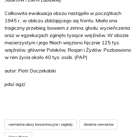
Całkowita ewakuacja obozu nastąpiła w początkach
1945 r., w obliczu zbliżającego się frontu. Miała ona
tragiczny przebieg, bowiem z zimna, głodu, wycieńczenia
oraz w egzekucjach zginęło tysiące więźniów. W obozie
macierzystym i jego filiach więziono łącznie 125 tys.
więźniów, głównie Polaków, Rosjan i Żydów. Pozbawiono
w nim życia około 40 tys. osób. (PAP)
autor: Piotr Doczekalski
pdo/ agz/
niemieckie obozy koncentracyjne i zagłady
zbrodnie niemieckie