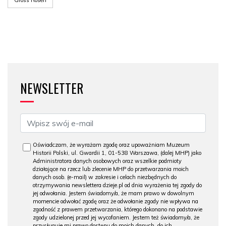
Gross Rosen
NEWSLETTER
Oświadczam, że wyrażam zgodę oraz upoważniam Muzeum
Historii Polski, ul. Gwardii 1, 01-538 Warszawa, (dalej MHP) jako
Administratora danych osobowych oraz wszelkie podmioty
działające na rzecz lub zlecenie MHP do przetwarzania moich
danych osob. (e-mail) w zakresie i celach niezbędnych do
otrzymywania newslettera dzieje.pl od dnia wyrażenia tej zgody do
jej odwołania. Jestem świadomy/a, że mam prawo w dowolnym
momencie odwołać zgodę oraz że odwołanie zgody nie wpływa na
zgodność z prawem przetwarzania, którego dokonano na podstawie
zgody udzielonej przed jej wycofaniem. Jestem też świadomy/a, że
przysługuje mi prawo dostępu do moich danych, do ich