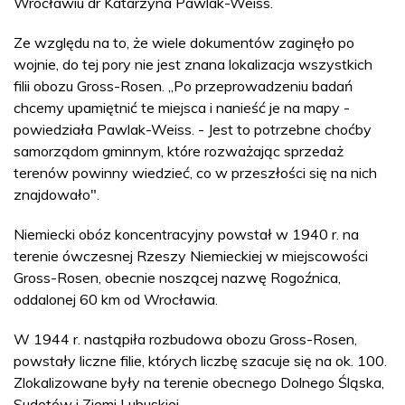
Wrocławiu dr Katarzyna Pawlak-Weiss.
Ze względu na to, że wiele dokumentów zaginęło po
wojnie, do tej pory nie jest znana lokalizacja wszystkich
filii obozu Gross-Rosen. „Po przeprowadzeniu badań
chcemy upamiętnić te miejsca i nanieść je na mapy -
powiedziała Pawlak-Weiss. - Jest to potrzebne choćby
samorządom gminnym, które rozważając sprzedaż
terenów powinny wiedzieć, co w przeszłości się na nich
znajdowało".
Niemiecki obóz koncentracyjny powstał w 1940 r. na
terenie ówczesnej Rzeszy Niemieckiej w miejscowości
Gross-Rosen, obecnie noszącej nazwę Rogoźnica,
oddalonej 60 km od Wrocławia.
W 1944 r. nastąpiła rozbudowa obozu Gross-Rosen,
powstały liczne filie, których liczbę szacuje się na ok. 100.
Zlokalizowane były na terenie obecnego Dolnego Śląska,
Sudetów i Ziemi Lubuskiej.