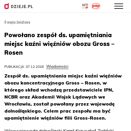
II wojna światowa
Przejdź
do
Powołano zespół ds. upamiętniania
treści
miejsc kaźni więźniów obozu Gross –
Rosen
Wiadomości
PUBLIKACJA: 07.12.2018
Zespół ds. upamiętniania miejsc kaźni więźniów
obozu koncentracyjnego Gross – Rosen, w
którego skład wchodzą przedstawiciele IPN,
NCBR oraz Akademii Wojsk Lądowych we
Wrocławiu, został powołany przez wojewodę
dolnośląskiego. Celem prac zespołu ma być
upamiętnienie więźniów filii Gross-Rosen.
Wicewojewoda dolnośląski Kamil Krzysztof Zieliński