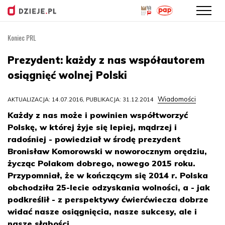
Koniec PRL
Przejdź
do
Prezydent: każdy z nas współautorem
treści
osiągnięć wolnej Polski
Wiadomości
AKTUALIZACJA: 14.07.2016, PUBLIKACJA: 31.12.2014
Każdy z nas może i powinien współtworzyć
Polskę, w której żyje się lepiej, mądrzej i
radośniej - powiedział w środę prezydent
Bronisław Komorowski w noworocznym orędziu,
życząc Polakom dobrego, nowego 2015 roku.
Przypomniał, że w kończącym się 2014 r. Polska
obchodziła 25-lecie odzyskania wolności, a - jak
podkreślił - z perspektywy ćwierćwiecza dobrze
widać nasze osiągnięcia, nasze sukcesy, ale i
nasze słabości.