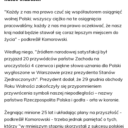
"Każdy z nas ma prawo czuć się współautorem osiągnięć
wolnej Polski; wszyscy ciężko na te osiągnięcia
pracowaliśmy, każdy z nas ma prawo oczekiwać, że nasz
kraj nadal będzie stawał się coraz lepszym miejscem do
życia" - podkreślił Komorowski.
Według niego, "źródłem narodowej satysfakcji był
przyjazd 20 przywódców państw Zachodu na
uroczystości 4 czerwca i piękne słowa uznania dla Polski
wygłoszone w Warszawie przez prezydenta Stanów
Zjednoczonych". Prezydent dodał, że 29 grudnia obchody
Roku Wolności zakończyły się przypomnieniem
przywrócenia symboli naszej niepodległości – nazwy
państwa Rzeczpospolita Polska i godła - orła w koronie.
Żegnając minione 25 lat i układając plany na przyszłość -
podkreślił Komorowski - trzeba jednak pamiętać o tych,
którzy "w mniejszym stopniu skorzystali z sukcesu polskiej