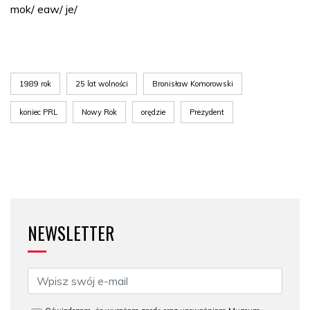
mok/ eaw/ je/
1989 rok
25 lat wolności
Bronisław Komorowski
koniec PRL
Nowy Rok
orędzie
Prezydent
NEWSLETTER