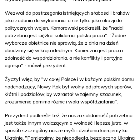
Wezwał do postrzegania istniejących słabości i braków
jako zadania do wykonania, a nie tylko jako okazji do
politycznych wojen. Komorowski podkreślił, że "nadal
potrzebna jest ciężka, solidarna, polska praca". "Żadne
wyborcze obietnice nie sprawią, że z dnia na dzień
obudzimy się w kraju idealnym. Konieczna jest praca i
zdolność do współdziałania, a nie konflikty i partyjna
agresja" - mówił prezydent.
Życzył więc, by "w całej Polsce i w każdym polskim domu
nadchodzący, Nowy Rok był wolny od jałowych sporów,
kłótni i podziałów; by wzrastał wzajemny szacunek,
zrozumienie pomimo różnic i wola współdziałania".
Prezydent podkreślił też, że nasza solidarność potrzebna
jest także innym walczącym o wolność i lepsze jutro, w
sposób szczególny nasze myśli i działania kierujemy ku
Ukrainie. "Pamiętajmy, że niepodległa, bezpieczna Ukraina