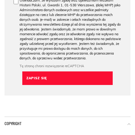
Oświadczam, że wyrażam zgodę oraz upoważniam Muzeum
Historii Polski, ul. Gwardii 1, 01-538 Warszawa, (dalej MHP) jako
Administratora danych osobowych oraz wszelkie podmioty
działające na rzecz lub zlecenie MHP do przetwarzania moich
danych osob. (e-mail) w zakresie i celach niezbędnych do
otrzymywania newslettera dzieje.pl od dnia wyrażenia tej zgody do
jej odwołania. Jestem świadomy/a, że mam prawo w dowolnym
momencie odwołać zgodę oraz że odwołanie zgody nie wpływa na
zgodność z prawem przetwarzania, którego dokonano na podstawie
zgody udzielonej przed jej wycofaniem. Jestem też świadomy/a, że
przysługuje mi prawo dostępu do moich danych, do ich
sprostowania, do ograniczenia przetwarzania, do przenoszenia
danych, do sprzeciwu wobec przetwarzania.
COPYRIGHT