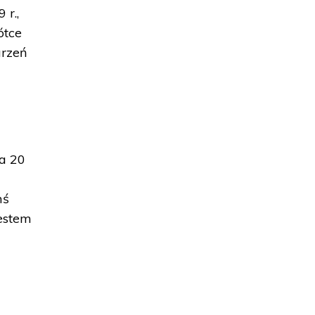
 r.,
ótce
arzeń
za 20
mś
estem