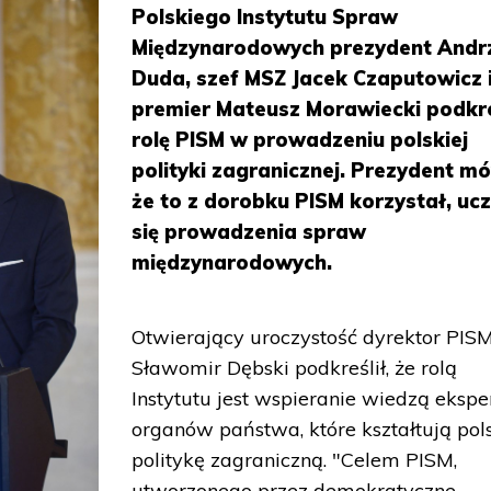
Polskiego Instytutu Spraw
Międzynarodowych prezydent Andr
Duda, szef MSZ Jacek Czaputowicz 
premier Mateusz Morawiecki podkre
rolę PISM w prowadzeniu polskiej
polityki zagranicznej. Prezydent mó
że to z dorobku PISM korzystał, uc
się prowadzenia spraw
międzynarodowych.
Otwierający uroczystość dyrektor PIS
Sławomir Dębski podkreślił, że rolą
Instytutu jest wspieranie wiedzą eksp
organów państwa, które kształtują pol
politykę zagraniczną. "Celem PISM,
utworzonego przez demokratyczne