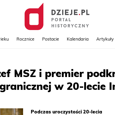
ieku
Rocznice
Postacie
Kalendaria
Artykuły
Przejdź
do
treści
ef MSZ i premier podkr
granicznej w 20-lecie 
Podczas uroczystości 20-lecia