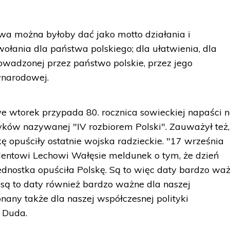
owa można byłoby dać jako motto działania i
ołania dla państwa polskiego; dla ułatwienia, dla
owadzonej przez państwo polskie, przez jego
ynarodowej.
e wtorek przypada 80. rocznica sowieckiej napaści 
ryków nazywanej "IV rozbiorem Polski". Zauważył też
ę opuściły ostatnie wojska radzieckie. "17 września
dentowi Lechowi Wałęsie meldunek o tym, że dzień
ednostka opuściła Polskę. Są to więc daty bardzo waż
ale są to daty również bardzo ważne dla naszej
nany także dla naszej współczesnej polityki
 Duda.