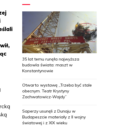
zej
i
ślali
wił,
ząc
35 lat temu runęła najwyższa
budowla świata: maszt w
Konstantynowie
Otwarto wystawę „Trzeba być stale
M
obecnym. Teatr Krystyny
Zachwatowicz-Wajdy”
ercką
Saperzy usunęli z Dunaju w
ską
Budapeszcie materiały z II wojny
światowej i z XIX wieku