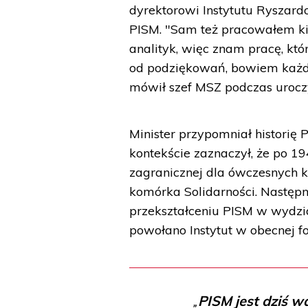
dyrektorowi Instytutu Ryszar
PISM. "Sam też pracowałem kil
analityk, więc znam pracę, kt
od podziękowań, bowiem każda 
mówił szef MSZ podczas uroc
Minister przypomniał historię 
kontekście zaznaczył, że po 194
zagranicznej dla ówczesnych k
komórka Solidarności. Następni
przekształceniu PISM w wydzia
powołano Instytut w obecnej f
PISM jest dziś 
„