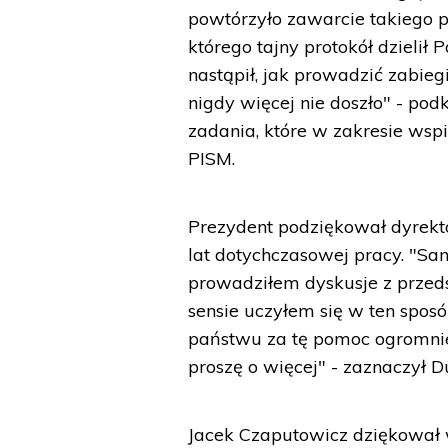
powtórzyło zawarcie takiego pa
którego tajny protokół dzielił 
nastąpił, jak prowadzić zabie
nigdy więcej nie doszło" - pod
zadania, które w zakresie wspie
PISM.
Prezydent podziękował dyrekt
lat dotychczasowej pracy. "Sa
prowadziłem dyskusje z przeds
sensie uczyłem się w ten spo
państwu za tę pomoc ogromnie 
proszę o więcej" - zaznaczył 
Jacek Czaputowicz dziękował