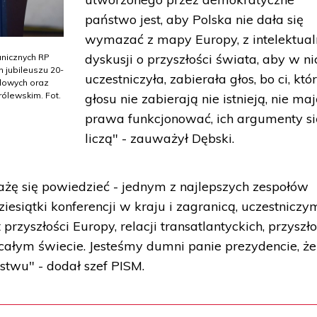
państwo jest, aby Polska nie dała się
wymazać z mapy Europy, z intelektua
dyskusji o przyszłości świata, aby w ni
anicznych RP
 jubileuszu 20-
uczestniczyła, zabierała głos, bo ci, któ
odowych oraz
rólewskim. Fot.
głosu nie zabierają nie istnieją, nie ma
prawa funkcjonować, ich argumenty si
liczą" - zauważył Dębski.
ważę się powiedzieć - jednym z najlepszych zespołów
iesiątki konferencji w kraju i zagranicą, uczestnicz
rzyszłości Europy, relacji transatlantyckich, przyszło
ałym świecie. Jesteśmy dumni panie prezydencie, że
twu" - dodał szef PISM.