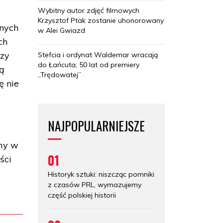
Wybitny autor zdjęć filmowych
Krzysztof Ptak zostanie uhonorowany
lnych
w Alei Gwiazd
ch
rzy
Stefcia i ordynat Waldemar wracają
do Łańcuta; 50 lat od premiery
ją
„Trędowatej”
ę nie
NAJPOPULARNIEJSZE
ymy w
01
ści
Historyk sztuki: niszcząc pomniki
z czasów PRL, wymazujemy
część polskiej historii