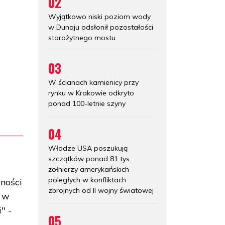
02
Wyjątkowo niski poziom wody
w Dunaju odsłonił pozostałości
starożytnego mostu
03
W ścianach kamienicy przy
rynku w Krakowie odkryto
ponad 100-letnie szyny
04
Władze USA poszukują
szczątków ponad 81 tys.
żołnierzy amerykańskich
poległych w konfliktach
lności
zbrojnych od II wojny światowej
e w
" -
05