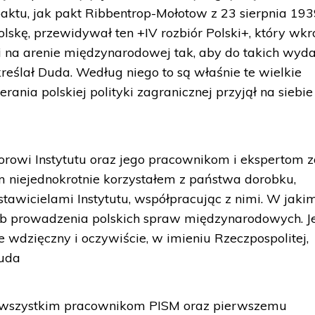
ktu, jak pakt Ribbentrop-Mołotow z 23 sierpnia 1939
Polskę, przewidywał ten +IV rozbiór Polski+, który wkr
gi na arenie międzynarodowej tak, aby do takich wyd
kreślał Duda. Według niego to są właśnie te wielkie
rania polskiej polityki zagranicznej przyjął na siebie
orowi Instytutu oraz jego pracownikom i ekspertom 
m niejednokrotnie korzystałem z państwa dorobku,
tawicielami Instytutu, współpracując z nimi. W jaki
sób prowadzenia polskich spraw międzynarodowych. J
wdzięczny i oczywiście, w imieniu Rzeczpospolitej,
Duda
 wszystkim pracownikom PISM oraz pierwszemu