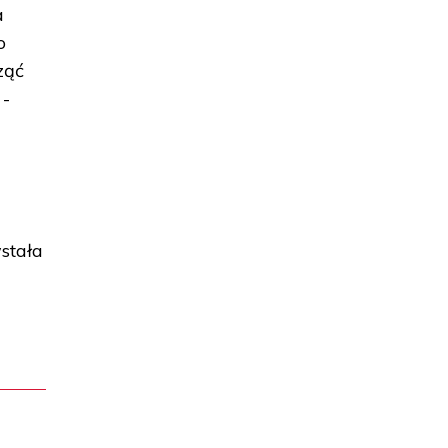
a
o
ząć
 -
stała