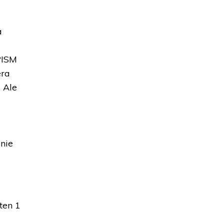
a
 PISM
era
. Ale
anie
ten 1