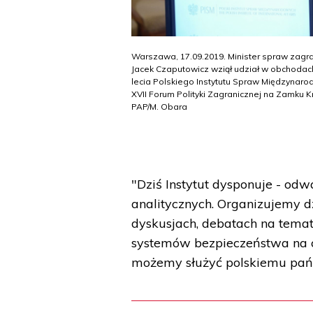
Warszawa, 17.09.2019. Minister spraw zagr
Jacek Czaputowicz wziął udział w obchodach
lecia Polskiego Instytutu Spraw Międzynar
XVII Forum Polityki Zagranicznej na Zamku K
PAP/M. Obara
"Dziś Instytut dysponuje - od
analitycznych. Organizujemy dz
dyskusjach, debatach na temat p
systemów bezpieczeństwa na c
możemy służyć polskiemu pańs