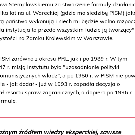
dowi Stemplowskiemu za stworzenie formuły działani
ka lat na ul. Wareckiej (gdzie ma siedzibę PISM) jak
órą państwo wykonują i niech mi będzie wolno rozpoc
instytucja to przede wszystkim ludzie ją tworzący"
zystości na Zamku Królewskim w Warszawie.
PISM zarówno z okresu PRL, jak i po 1989 r. W tym
7 r. misją Instytutu było "uzasadnianie polityki
omunistycznych władz", a po 1980 r. w PISM nie pow
e - jak dodał - już w 1993 r. zapadła decyzja o
ł resortu spraw zagranicznych, a dopiero po 1996 r.
ormule.
ważnym źródłem wiedzy eksperckiej, zawsze