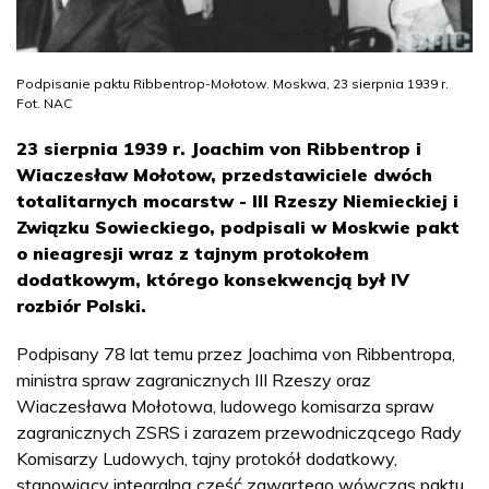
Podpisanie paktu Ribbentrop-Mołotow. Moskwa, 23 sierpnia 1939 r.
Fot. NAC
23 sierpnia 1939 r. Joachim von Ribbentrop i
Wiaczesław Mołotow, przedstawiciele dwóch
totalitarnych mocarstw - III Rzeszy Niemieckiej i
Związku Sowieckiego, podpisali w Moskwie pakt
o nieagresji wraz z tajnym protokołem
dodatkowym, którego konsekwencją był IV
rozbiór Polski.
Podpisany 78 lat temu przez Joachima von Ribbentropa,
ministra spraw zagranicznych III Rzeszy oraz
Wiaczesława Mołotowa, ludowego komisarza spraw
zagranicznych ZSRS i zarazem przewodniczącego Rady
Komisarzy Ludowych, tajny protokół dodatkowy,
stanowiący integralną część zawartego wówczas paktu