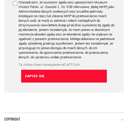
Oświadczam, że wyrażam zgodę oraz upoważniam Muzeum
Historii Polski, ul. Gwardii 1, 01-538 Warszawa, (dalej MHP) jako
Administratora danych osobowych oraz wszelkie podmioty
działające na rzecz lub zlecenie MHP do przetwarzania moich
danych osob. (e-mail) w zakresie i celach niezbędnych do
otrzymywania newslettera dzieje.pl od dnia wyrażenia tej zgody do
jej odwołania. Jestem świadomy/a, że mam prawo w dowolnym
momencie odwołać zgodę oraz że odwołanie zgody nie wpływa na
zgodność z prawem przetwarzania, którego dokonano na podstawie
zgody udzielonej przed jej wycofaniem. Jestem też świadomy/a, że
przysługuje mi prawo dostępu do moich danych, do ich
sprostowania, do ograniczenia przetwarzania, do przenoszenia
danych, do sprzeciwu wobec przetwarzania.
COPYRIGHT