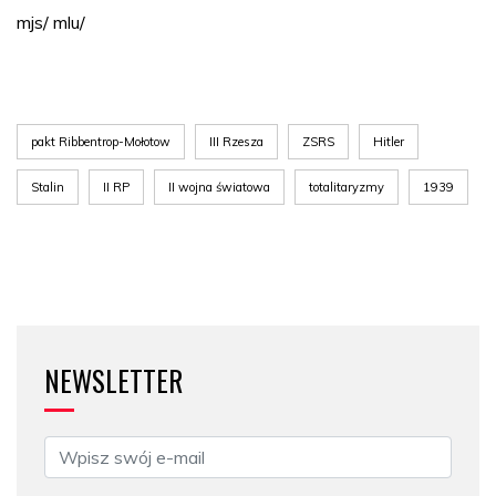
mjs/ mlu/
pakt Ribbentrop-Mołotow
III Rzesza
ZSRS
Hitler
Stalin
II RP
II wojna światowa
totalitaryzmy
1939
NEWSLETTER