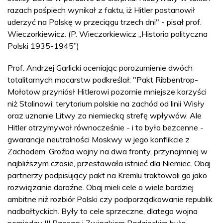
razach pośpiech wynikał z faktu, iż Hitler postanowił
uderzyć na Polskę w przeciągu trzech dni" - pisał prof.
Wieczorkiewicz. (P. Wieczorkiewicz „Historia polityczna
Polski 1935-1945”)
Prof. Andrzej Garlicki oceniając porozumienie dwóch
totalitarnych mocarstw podkreślał: "Pakt Ribbentrop-
Mołotow przyniósł Hitlerowi pozornie mniejsze korzyści
niż Stalinowi: terytorium polskie na zachód od linii Wisły
oraz uznanie Litwy za niemiecką strefę wpływów. Ale
Hitler otrzymywał równocześnie - i to było bezcenne -
gwarancje neutralności Moskwy w jego konflikcie z
Zachodem. Groźba wojny na dwa fronty, przynajmniej w
najbliższym czasie, przestawała istnieć dla Niemiec. Obaj
partnerzy podpisujący pakt na Kremlu traktowali go jako
rozwiązanie doraźne. Obaj mieli cele o wiele bardziej
ambitne niż rozbiór Polski czy podporządkowanie republik
nadbałtyckich. Były to cele sprzeczne, dlatego wojna
pomiędzy III Rzeszą i Związkiem Radzieckim była