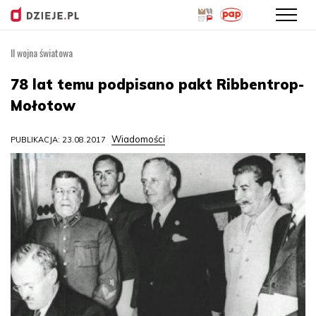
II wojna światowa
Przejdź
do
78 lat temu podpisano pakt Ribbentrop-
treści
Mołotow
Wiadomości
PUBLIKACJA: 23.08.2017