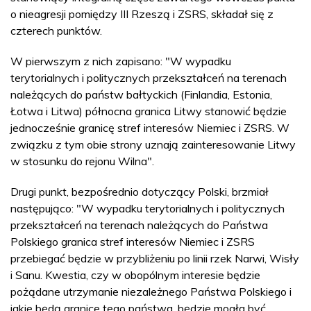
o nieagresji pomiędzy III Rzeszą i ZSRS, składał się z
czterech punktów.
W pierwszym z nich zapisano: "W wypadku
terytorialnych i politycznych przekształceń na terenach
należących do państw bałtyckich (Finlandia, Estonia,
Łotwa i Litwa) północna granica Litwy stanowić będzie
jednocześnie granicę stref interesów Niemiec i ZSRS. W
związku z tym obie strony uznają zainteresowanie Litwy
w stosunku do rejonu Wilna".
Drugi punkt, bezpośrednio dotyczący Polski, brzmiał
następująco: "W wypadku terytorialnych i politycznych
przekształceń na terenach należących do Państwa
Polskiego granica stref interesów Niemiec i ZSRS
przebiegać będzie w przybliżeniu po linii rzek Narwi, Wisły
i Sanu. Kwestia, czy w obopólnym interesie będzie
pożądane utrzymanie niezależnego Państwa Polskiego i
jakie będą granice tego państwa, będzie mogła być