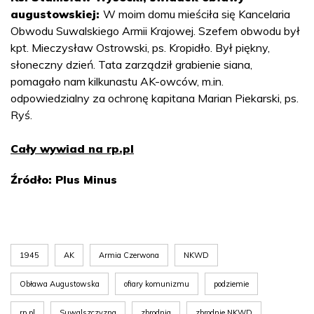
augustowskiej:
W moim domu mieściła się Kancelaria
Obwodu Suwalskiego Armii Krajowej. Szefem obwodu był
kpt. Mieczysław Ostrowski, ps. Kropidło. Był piękny,
słoneczny dzień. Tata zarządził grabienie siana,
pomagało nam kilkunastu AK-owców, m.in.
odpowiedzialny za ochronę kapitana Marian Piekarski, ps.
Ryś.
Cały wywiad na rp.pl
Źródło: Plus Minus
1945
AK
Armia Czerwona
NKWD
Obława Augustowska
ofiary komunizmu
podziemie
rp.pl
Suwalszczyzna
zbrodnia
zbrodnie NKWD