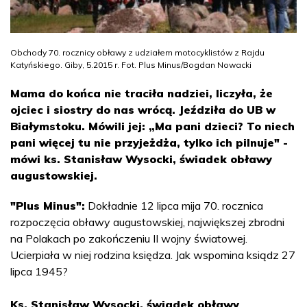
Obchody 70. rocznicy obławy z udziałem motocyklistów z Rajdu
Katyńskiego. Giby, 5.2015 r. Fot. Plus Minus/Bogdan Nowacki
Mama do końca nie traciła nadziei, liczyła, że
ojciec i siostry do nas wrócą. Jeździła do UB w
Białymstoku. Mówili jej: „Ma pani dzieci? To niech
pani więcej tu nie przyjeżdża, tylko ich pilnuje" -
mówi ks. Stanisław Wysocki, świadek obławy
augustowskiej.
"Plus Minus":
Dokładnie 12 lipca mija 70. rocznica
rozpoczęcia obławy augustowskiej, największej zbrodni
na Polakach po zakończeniu II wojny światowej.
Ucierpiała w niej rodzina księdza. Jak wspomina ksiądz 27
lipca 1945?
Ks. Stanisław Wysocki, świadek obławy