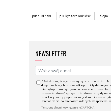
płk Kukliński
płk Ryszard Kukliński
Sejm
NEWSLETTER
Oświadczam, że wyrażam zgodę oraz upoważniam Muzeu
danych osobowych oraz wszelkie podmioty działające na
niezbędnych do otrzymywania newslettera dzieje.pl od
momencie odwołać zgodę oraz że odwołanie zgody nie 
udzielonej przed jej wycofaniem. Jestem też świadomy/a
przetwarzania, do przenoszenia danych, do sprzeciwu 