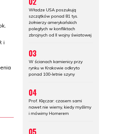
02
Władze USA poszukują
szczątków ponad 81 tys.
żołnierzy amerykańskich
ok.
poległych w konfliktach
zbrojnych od II wojny światowej
 i
03
W ścianach kamienicy przy
enia
rynku w Krakowie odkryto
ponad 100-letnie szyny
04
Prof. Klęczar: czasem sami
nawet nie wiemy, kiedy myślimy
i mówimy Homerem
05