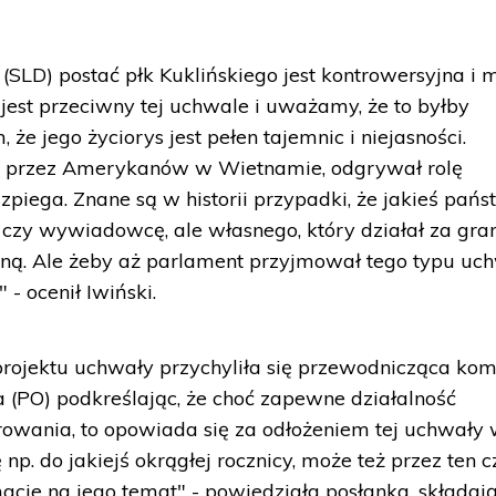
SLD) postać płk Kuklińskiego jest kontrowersyjna i 
 jest przeciwny tej uchwale i uważamy, że to byłby
że jego życiorys jest pełen tajemnic i niejasności.
przez Amerykanów w Wietnamie, odgrywał rolę
piega. Znane są w historii przypadki, że jakieś pań
zy wywiadowcę, ale własnego, który działał za gran
ężną. Ale żeby aż parlament przyjmował tego typu uc
- ocenił Iwiński.
projektu uchwały przychyliła się przewodnicząca komi
 (PO) podkreślając, że choć zapewne działalność
rowania, to opowiada się za odłożeniem tej uchwały
np. do jakiejś okrągłej rocznicy, może też przez ten c
macje na jego temat" - powiedziała posłanka, składaj