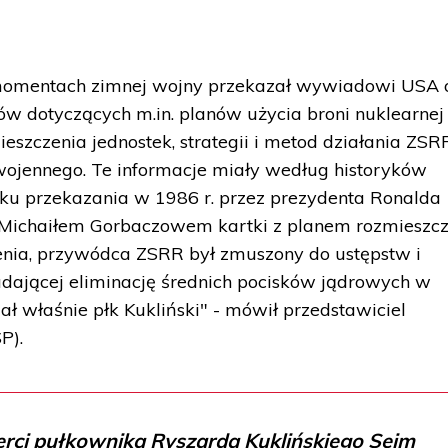
 momentach zimnej wojny przekazał wywiadowi USA 
tów dotyczących m.in. planów użycia broni nuklearnej
eszczenia jednostek, strategii i metod działania ZSRR
ojennego. Te informacje miały według historyków
iku przekazania w 1986 r. przez prezydenta Ronalda
 Michaiłem Gorbaczowem kartki z planem rozmieszcz
nia, przywódca ZSRR był zmuszony do ustępstw i
ładającej eliminację średnich pocisków jądrowych w
zał właśnie płk Kukliński" - mówił przedstawiciel
P).
erci pułkownika Ryszarda Kuklińskiego Sejm