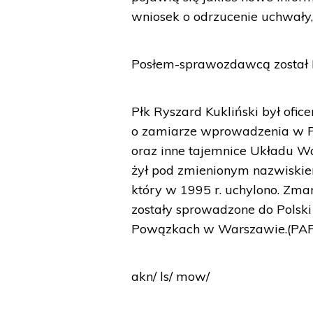
wniosek o odrzucenie uchwały,
Posłem-sprawozdawcą został P
Płk Ryszard Kukliński był of
o zamiarze wprowadzenia w Pol
oraz inne tajemnice Układu Wa
żył pod zmienionym nazwiskie
który w 1995 r. uchylono. Zmar
zostały sprowadzone do Polsk
Powązkach w Warszawie.(PA
akn/ ls/ mow/