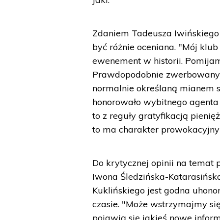
Zdaniem Tadeusza Iwińskiego (
być różnie oceniana. "Mój klub
ewenement w historii. Pomijam, 
Prawdopodobnie zwerbowany 
normalnie określaną mianem sz
honorowało wybitnego agenta c
to z reguły gratyfikacją pieni
to ma charakter prowokacyjny" 
Do krytycznej opinii na temat 
Iwona Śledzińska-Katarasińska
Kuklińskiego jest godna uhono
czasie. "Może wstrzymajmy się 
pojawią się jakieś nowe infor