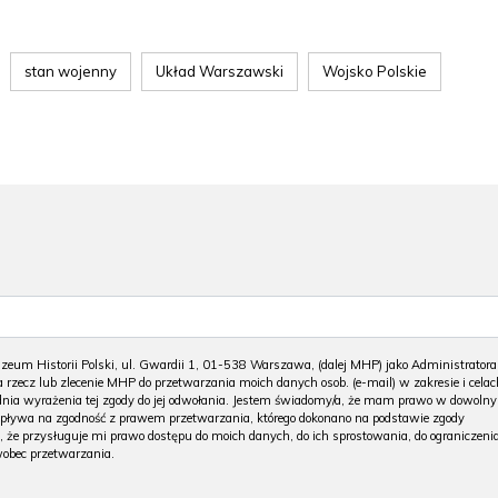
stan wojenny
Układ Warszawski
Wojsko Polskie
m Historii Polski, ul. Gwardii 1, 01-538 Warszawa, (dalej MHP) jako Administratora
 rzecz lub zlecenie MHP do przetwarzania moich danych osob. (e-mail) w zakresie i celac
 dnia wyrażenia tej zgody do jej odwołania. Jestem świadomy/a, że mam prawo w dowoln
wpływa na zgodność z prawem przetwarzania, którego dokonano na podstawie zgody
, że przysługuje mi prawo dostępu do moich danych, do ich sprostowania, do ograniczeni
wobec przetwarzania.