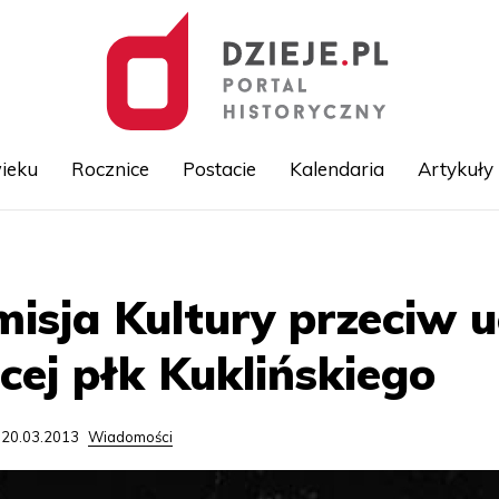
ieku
Rocznice
Postacie
Kalendaria
Artykuły
Przejdź
do
treści
isja Kultury przeciw 
cej płk Kuklińskiego
 20.03.2013
Wiadomości