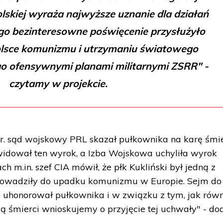
olskiej wyraża najwyższe uznanie dla działań
go bezinteresowne poświęcenie przysłużyło
olsce komunizmu i utrzymaniu światowego
o ofensywnymi planami militarnymi ZSRR" -
czytamy w projekcie.
r. sąd wojskowy PRL skazał pułkownika na karę śmie
idował ten wyrok, a Izba Wojskowa uchyliła wyrok
h m.in. szef CIA mówił, że płk Kukliński był jedną z
prowadziły do upadku komunizmu w Europie. Sejm do 
e uhonorował pułkownika i w związku z tym, jak rów
ą śmierci wnioskujemy o przyjęcie tej uchwały" - do