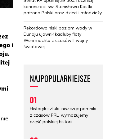
Senat RP upamiętnił 300. rocznicę
kanonizacji św. Stanisława Kostki -
patrona Polski oraz dzieci i młodzieży
Rekordowo niski poziom wody w
Dunaju ujawnił kadłuby floty
zez
Wehrmachtu z czasów II wojny
ego i
światowej
oju.
itej
NAJPOPULARNIEJSZE
ymi
01
Historyk sztuki: niszcząc pomniki
z czasów PRL, wymazujemy
 nie
część polskiej historii