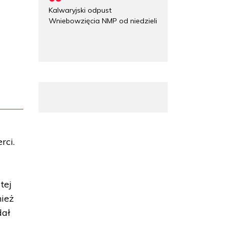
Kalwaryjski odpust
Wniebowzięcia NMP od niedzieli
rci.
tej
nież
dał