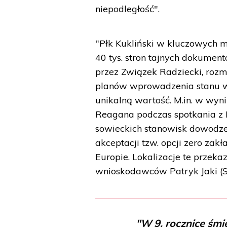
niepodległość".
"Płk Kukliński w kluczowych
40 tys. stron tajnych dokumen
przez Związek Radziecki, rozmi
planów wprowadzenia stanu w
unikalną wartość. M.in. w wyn
Reagana podczas spotkania z
sowieckich stanowisk dowodze
akceptacji tzw. opcji zero zak
Europie. Lokalizacje te przeka
wnioskodawców Patryk Jaki (S
"W 9. rocznicę śmi