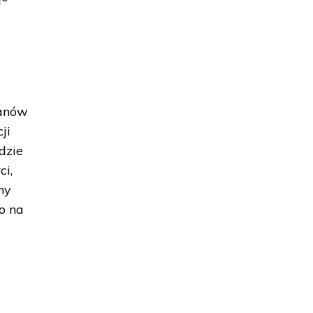
kanów
ji
dzie
ci,
hy
o na