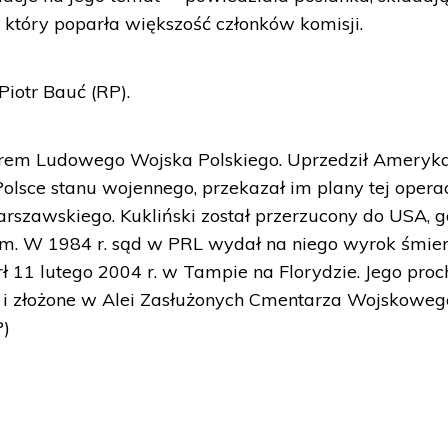
 który poparła większość członków komisji.
iotr Bauć (RP).
icerem Ludowego Wojska Polskiego. Uprzedził Amery
sce stanu wojennego, przekazał im plany tej operac
rszawskiego. Kukliński został przerzucony do USA, g
m. W 1984 r. sąd w PRL wydał na niego wyrok śmier
ł 11 lutego 2004 r. w Tampie na Florydzie. Jego proc
i i złożone w Alei Zasłużonych Cmentarza Wojskoweg
P)