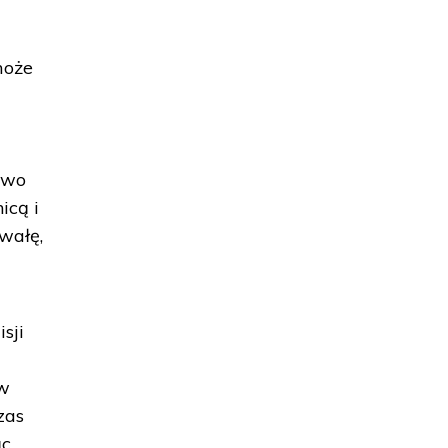
może
stwo
icą i
hwałę,
sji
 w
zas
ąc