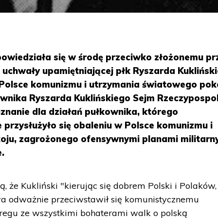
owiedziała się w środę przeciwko złożonemu pr
 uchwały upamiętniającej płk Ryszarda Kukliński
w Polsce komunizmu i utrzymania światowego pok
ownika Ryszarda Kuklińskiego Sejm Rzeczypospol
uznanie dla działań pułkownika, którego
 przysłużyło się obaleniu w Polsce komunizmu i
oju, zagrożonego ofensywnymi planami militarn
.
 że Kukliński "kierując się dobrem Polski i Polaków,
wa odważnie przeciwstawił się komunistycznemu
eregu ze wszystkimi bohaterami walk o polską