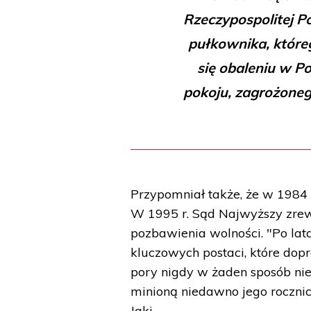
Rzeczypospolitej P
pułkownika, które
się obaleniu w P
pokoju, zagrożoneg
Przypomniał także, że w 1984 
W 1995 r. Sąd Najwyższy zrew
pozbawienia wolności. "Po latac
kluczowych postaci, które do
pory nigdy w żaden sposób ni
minioną niedawno jego rocznic
Jaki.