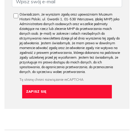
Oświadczam, że wyrażam zgodę oraz upoważniam Muzeum
Historii Polski, ul. Gwardii 1, 01-538 Warszawa, (dalej MHP) jako
Administratora danych osobowych oraz wszelkie podmioty
działające na rzecz lub zlecenie MHP do przetwarzania moich
danych osob. (e-mail) w zakresie i celach niezbędnych do
otrzymywania newslettera dzieje.pl od dnia wyrażenia tej zgody do
jej odwołania. Jestem świadomy/a, że mam prawo w dowolnym
momencie odwołać zgodę oraz że odwołanie zgody nie wpływa na
zgodność z prawem przetwarzania, którego dokonano na podstawie
zgody udzielonej przed jej wycofaniem. Jestem też świadomy/a, że
przysługuje mi prawo dostępu do moich danych, do ich
sprostowania, do ograniczenia przetwarzania, do przenoszenia
danych, do sprzeciwu wobec przetwarzania.