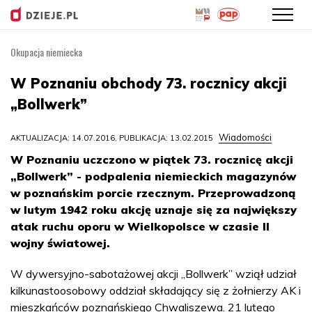
Okupacja niemiecka
Przejdź
do
W Poznaniu obchody 73. rocznicy akcji
treści
„Bollwerk”
Wiadomości
AKTUALIZACJA: 14.07.2016, PUBLIKACJA: 13.02.2015
W Poznaniu uczczono w piątek 73. rocznicę akcji
„Bollwerk” - podpalenia niemieckich magazynów
w poznańskim porcie rzecznym. Przeprowadzoną
w lutym 1942 roku akcję uznaje się za największy
atak ruchu oporu w Wielkopolsce w czasie II
wojny światowej.
W dywersyjno-sabotażowej akcji „Bollwerk” wziął udział
kilkunastoosobowy oddział składający się z żołnierzy AK i
mieszkańców poznańskiego Chwaliszewa. 21 lutego