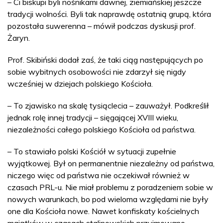
– Ci biskupi byli nośnikami dawnej, ziemiańskiej jeszcze
tradycji wolności. Byli tak naprawdę ostatnią grupą, która
pozostała suwerenna – mówił podczas dyskusji prof.
Żaryn.
Prof. Skibiński dodał zaś, że taki ciąg następujących po
sobie wybitnych osobowości nie zdarzył się nigdy
wcześniej w dziejach polskiego Kościoła.
– To zjawisko na skalę tysiąclecia – zauważył. Podkreślił
jednak rolę innej tradycji – sięgającej XVIII wieku,
niezależności całego polskiego Kościoła od państwa.
– To stawiało polski Kościół w sytuacji zupełnie
wyjątkowej. Był on permanentnie niezależny od państwa,
niczego więc od państwa nie oczekiwał również w
czasach PRL-u. Nie miał problemu z poradzeniem sobie w
nowych warunkach, bo pod wieloma względami nie były
one dla Kościoła nowe. Nawet konfiskaty kościelnych
majątków w czasach stalinowskich przyjmowano