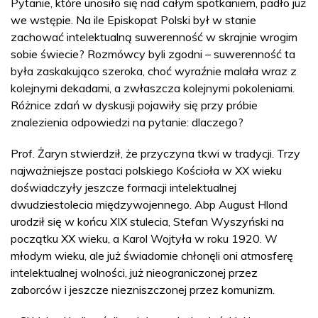
Pytanie, które unosiło się nad całym spotkaniem, padło już
we wstępie. Na ile Episkopat Polski był w stanie
zachować intelektualną suwerenność w skrajnie wrogim
sobie świecie? Rozmówcy byli zgodni – suwerenność ta
była zaskakująco szeroka, choć wyraźnie malała wraz z
kolejnymi dekadami, a zwłaszcza kolejnymi pokoleniami.
Różnice zdań w dyskusji pojawiły się przy próbie
znalezienia odpowiedzi na pytanie: dlaczego?
Prof. Żaryn stwierdził, że przyczyna tkwi w tradycji. Trzy
najważniejsze postaci polskiego Kościoła w XX wieku
doświadczyły jeszcze formacji intelektualnej
dwudziestolecia międzywojennego. Abp August Hlond
urodził się w końcu XIX stulecia, Stefan Wyszyński na
początku XX wieku, a Karol Wojtyła w roku 1920. W
młodym wieku, ale już świadomie chłonęli oni atmosferę
intelektualnej wolności, już nieograniczonej przez
zaborców i jeszcze niezniszczonej przez komunizm.