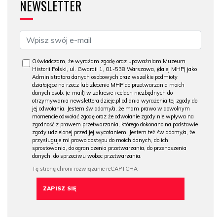
NEWSLETTER
Oświadczam, że wyrażam zgodę oraz upoważniam Muzeum
Historii Polski, ul. Gwardii 1, 01-538 Warszawa, (dalej MHP) jako
Administratora danych osobowych oraz wszelkie podmioty
działające na rzecz lub zlecenie MHP do przetwarzania moich
danych osob. (e-mail) w zakresie i celach niezbędnych do
otrzymywania newslettera dzieje.pl od dnia wyrażenia tej zgody do
jej odwołania. Jestem świadomy/a, że mam prawo w dowolnym
momencie odwołać zgodę oraz że odwołanie zgody nie wpływa na
zgodność z prawem przetwarzania, którego dokonano na podstawie
zgody udzielonej przed jej wycofaniem. Jestem też świadomy/a, że
przysługuje mi prawo dostępu do moich danych, do ich
sprostowania, do ograniczenia przetwarzania, do przenoszenia
danych, do sprzeciwu wobec przetwarzania.