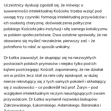
Uczestnicy dyskusji zgodzili się, że mówiąc o
suwerenności intelektualnej Kościoła, trzeba wziąć pod
uwagę trzy czynniki: formację intelektualną przywódców i
ich osobistą charyzmę, doświadczenia polityczne
polskiego Kościoła jako instytucji i siłę samego katolicyzmu
w polskim społeczeństwie. Dwa ostatnie sprawiały, że nie
obawiano się myśleć niezależnie, pierwszy zaś – że
potrafiono to robić w sposób unikalny.
Dr Łatka zauważył, że skupiając się na niezwykłych
postaciach polskich prymasów i niejako tylko pod ich
kątem postrzegając Kościół, zapominamy, że nie działali
oni w próżni, lecz stał za nimi cały episkopat, w dużej
mierze rekrutujący się z tych samych pokoleń i składający
się z osobowości – co podkreślił też prof. Żaryn – pod
względem intelektualnym niczym nieustępujących swoim
przywódcom. Dr Łatka wymienił nazwiska biskupów:
Zakrzewskiego, Łukomskiego, Adamskiego, Baraniaka i
Tokarczuka.