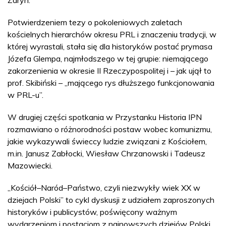
Potwierdzeniem tezy o pokoleniowych zaletach
kościelnych hierarchów okresu PRL i znaczeniu tradycji, w
której wyrastali, stała się dla historyków postać prymasa
Józefa Glempa, najmłodszego w tej grupie: niemającego
zakorzenienia w okresie II Rzeczypospolitej i – jak ujął to
prof. Skibiński – „mającego rys dłuższego funkcjonowania
w PRL-u”.
W drugiej części spotkania w Przystanku Historia IPN
rozmawiano o różnorodności postaw wobec komunizmu,
jakie wykazywali świeccy ludzie związani z Kościołem,
m.in. Janusz Zabłocki, Wiesław Chrzanowski i Tadeusz
Mazowiecki.
„Kościół–Naród–Państwo, czyli niezwykły wiek XX w
dziejach Polski” to cykl dyskusji z udziałem zaproszonych
historyków i publicystów, poświęcony ważnym
wydarzeniom i postaciom z najnowszych dziejów Polski.