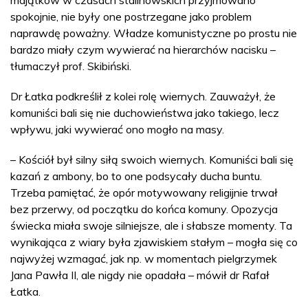
spokojnie, nie były one postrzegane jako problem
naprawdę poważny. Władze komunistyczne po prostu nie
bardzo miały czym wywierać na hierarchów nacisku –
tłumaczył prof. Skibiński.
Dr Łatka podkreślił z kolei rolę wiernych. Zauważył, że
komuniści bali się nie duchowieństwa jako takiego, lecz
wpływu, jaki wywierać ono mogło na masy.
– Kościół był silny siłą swoich wiernych. Komuniści bali się
kazań z ambony, bo to one podsycały ducha buntu.
Trzeba pamiętać, że opór motywowany religijnie trwał
bez przerwy, od początku do końca komuny. Opozycja
świecka miała swoje silniejsze, ale i słabsze momenty. Ta
wynikająca z wiary była zjawiskiem stałym – mogła się co
najwyżej wzmagać, jak np. w momentach pielgrzymek
Jana Pawła II, ale nigdy nie opadała – mówił dr Rafał
Łatka.