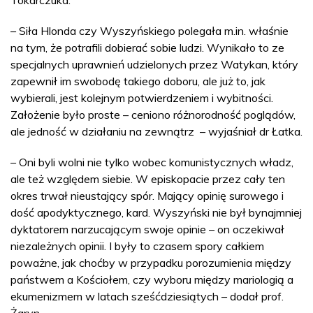
– Siła Hlonda czy Wyszyńskiego polegała m.in. właśnie
na tym, że potrafili dobierać sobie ludzi. Wynikało to ze
specjalnych uprawnień udzielonych przez Watykan, który
zapewnił im swobodę takiego doboru, ale już to, jak
wybierali, jest kolejnym potwierdzeniem i wybitności.
Założenie było proste – ceniono różnorodność poglądów,
ale jedność w działaniu na zewnątrz – wyjaśniał dr Łatka.
– Oni byli wolni nie tylko wobec komunistycznych władz,
ale też względem siebie. W episkopacie przez cały ten
okres trwał nieustający spór. Mający opinię surowego i
dość apodyktycznego, kard. Wyszyński nie był bynajmniej
dyktatorem narzucającym swoje opinie – on oczekiwał
niezależnych opinii. I były to czasem spory całkiem
poważne, jak choćby w przypadku porozumienia między
państwem a Kościołem, czy wyboru między mariologią a
ekumenizmem w latach sześćdziesiątych – dodał prof.
Żaryn.