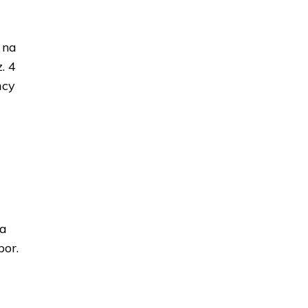
 na
. 4
ńcy
ia
por.