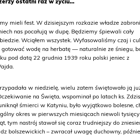
zerzy ostatni raz w życiu…
iemy mieli fest. W dzisiejszym rozkazie władze zabroni
niech nas pocałują w dupę. Będziemy śpiewali cały
obiedzie. Wciąłem wszystek. Wyfasowaliśmy czaj i cuk
li gotować wodę na herbatę — naturalnie ze śniegu, b
iku pod datą 22 grudnia 1939 roku polski jeniec z
ajda.
rzypadała w niedzielę, wielu zatem świętowało ją ju
 Oczekiwanie na Święta, wspominał po latach ks. Zdzi
uniknął śmierci w Katyniu, było wyjątkowo bolesne, c
gólny okres w pierwszych miesiącach niewoli tysięcy
iąt, tym nastrój stawał się coraz trudniejszy do zniesie
władz bolszewickich – zwracał uwagę duchowny, późnie