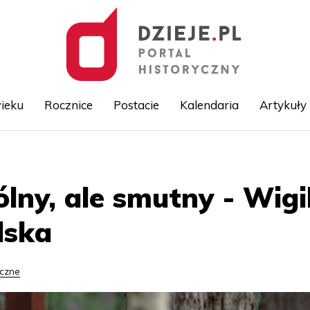
ieku
Rocznice
Postacie
Kalendaria
Artykuły
Przejdź
do
treści
lny, ale smutny - Wigi
lska
yczne