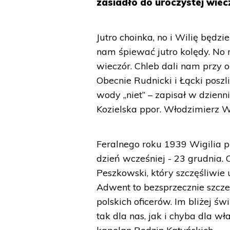
zasiadło do uroczystej wiec
Jutro choinka, no i Wilię będz
nam śpiewać jutro kolędy. No 
wieczór. Chleb dali nam przy 
Obecnie Rudnicki i Łącki posz
wody „niet” – zapisał w dzienn
Kozielska ppor. Włodzimierz W
Feralnego roku 1939 Wigilia p
dzień wcześniej - 23 grudnia.
Peszkowski, który szczęśliwie 
Adwent to bezsprzecznie szcze
polskich oficerów. Im bliżej św
tak dla nas, jak i chyba dla 