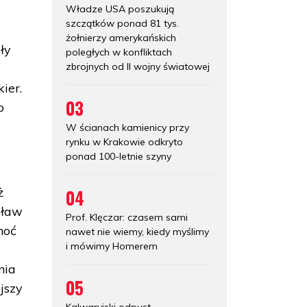
Władze USA poszukują
szczątków ponad 81 tys.
żołnierzy amerykańskich
ły
poległych w konfliktach
zbrojnych od II wojny światowej
ier.
03
o
W ścianach kamienicy przy
rynku w Krakowie odkryto
ponad 100-letnie szyny
ż
04
sław
Prof. Klęczar: czasem sami
hoć
nawet nie wiemy, kiedy myślimy
i mówimy Homerem
nia
05
jszy
Kalwaryjski odpust