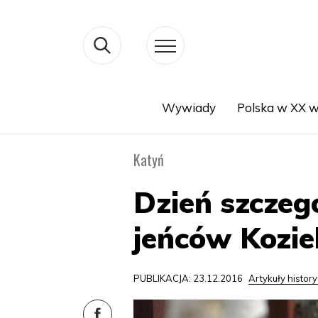
Wywiady
Polska w XX w
Search
Katyń
Dzień szczegó
jeńców Kozie
PUBLIKACJA: 23.12.2016
Artykuły histor