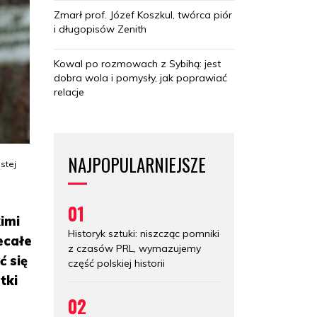
Zmarł prof. Józef Koszkul, twórca piór
i długopisów Zenith
Kowal po rozmowach z Sybihą: jest
dobra wola i pomysły, jak poprawiać
relacje
NAJPOPULARNIEJSZE
stej
01
imi
Historyk sztuki: niszcząc pomniki
ecałe
z czasów PRL, wymazujemy
ć się
część polskiej historii
tki
02