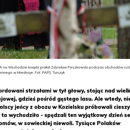
h na Wschodzie ksiądz prałat Zdzisław Peszkowski podczas obchodów szó
nnego w Miednoje. Fot. PAP/J. Turczyk
rdowani strzałami w tył głowy, stojąc nad wielk
ejowej, gdzieś pośród gęstego lasu. Ale wtedy, ni
olscy jeńcy z obozu w Kozielsku próbowali cieszy
 to wychodziło - spędzali ten wyjątkowy dzień se
omów, w sowieckiej niewoli. Tysiące Polaków