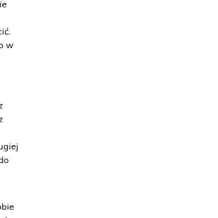
ie
ić.
co w
z
z
ugiej
 do
obie