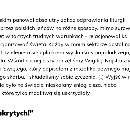
elskim panował absolutny zakaz odprawiania liturgii
y przez polskich jeńców na różne sposoby, mimo suro
t w tamtych trudnych warunkach - relacjonował ks.
organizować święta. Każdy w moim sektorze dostał n
rzed dzieleniem się opłatkiem wysłaliśmy najmłodszego
da. Wśród nocnej ciszy zaczęliśmy Wigilię. Najstarszy
a Świętego, który odpisałem z mszalika pewnego maj
o skarbu, i składaliśmy sobie życzenia. (...) Wyjść w 
e było na świecie: nieskalany śnieg, cisza, niebo
 które tylko modlitwą się uskrzydlały.
ukrytych!”