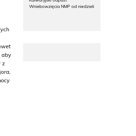
Wniebowzięcia NMP od niedzieli
wych
awet
, aby
 z
ora,
nocy