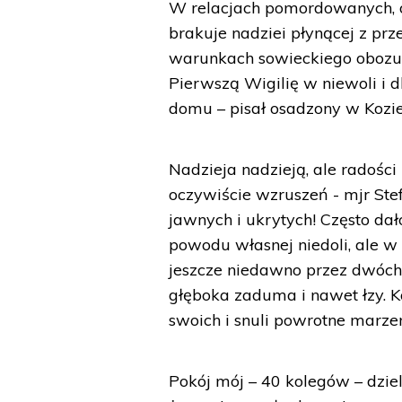
W relacjach pomordowanych, o
brakuje nadziei płynącej z pr
warunkach sowieckiego obozu. 
Pierwszą Wigilię w niewoli i d
domu – pisał osadzony w Koziel
Nadzieja nadzieją, ale radości 
oczywiście wzruszeń - mjr Stef
jawnych i ukrytych! Często dał
powodu własnej niedoli, ale 
jeszcze niedawno przez dwóch 
głęboka zaduma i nawet łzy. K
swoich i snuli powrotne marzen
Pokój mój – 40 kolegów – dzie