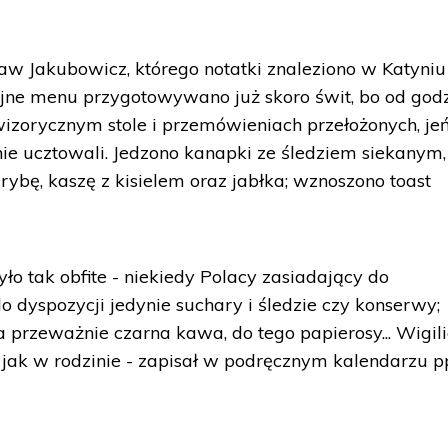
esław Jakubowicz, którego notatki znaleziono w Katyniu
ilijne menu przygotowywano już skoro świt, bo od godz
owizorycznym stole i przemówieniach przełożonych, je
ępnie ucztowali. Jedzono kanapki ze śledziem siekanym,
ybę, kaszę z kisielem oraz jabłka; wznoszono toast
o tak obfite - niekiedy Polacy zasiadający do
o dyspozycji jedynie suchary i śledzie czy konserwy;
 przeważnie czarna kawa, do tego papierosy... Wigil
 jak w rodzinie - zapisał w podręcznym kalendarzu p