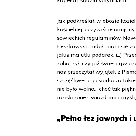
kapelan Rodzin Katyńskich.
Jak podkreślał, w obozie kozi
kościelnej, oczywiście omijan
sowieckich regulaminów. Nawe
Peszkowski - udało nam się z
jakiś malutki podarek. (...) P
zobaczył, czy już świeci gwiaz
nas przeczytał wyjątek z Pism
szczęśliwego posiadacza takieg
nie było wolno… choć tak piękni
roziskrzone gwiazdami i myśli,
„Pełno łez jawnych i 