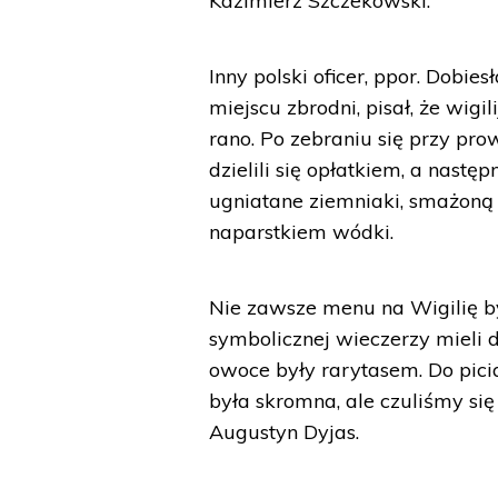
Kazimierz Szczekowski.
Inny polski oficer, ppor. Dobi
miejscu zbrodni, pisał, że wig
rano. Po zebraniu się przy pr
dzielili się opłatkiem, a nast
ugniatane ziemniaki, smażoną r
naparstkiem wódki.
Nie zawsze menu na Wigilię był
symbolicznej wieczerzy mieli d
owoce były rarytasem. Do picia
była skromna, ale czuliśmy się
Augustyn Dyjas.