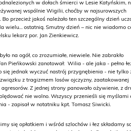
dnalezionych w dołach śmierci w Lesie Katyńskim, n
zeżywanej wspólnie Wigilii, choćby w najsurowszych
Bo przecież jakoś należało ten szczególny dzień uczc
la wielu… ostatnią. Smutny dzień – nic nie wiadomo 
sku lekarz por. Jan Zienkiewicz.
było na ogół, co zrozumiałe, niewiele. Nie zabrakło
an Pieńkowski zanotował: Wilia - ale jaka - pełno łe
o się jednak wyczuć nastrój przygnębienia - nie tylko 
w związku z tragizmem losów ojczyzny, zaatakowanej
agresorów. Z jednej strony panowało ożywienie, z dr
olędować nie wolno. Wszyscy przenieśli się myślami
ia - zapisał w notatniku kpt. Tomasz Siwicki.
limy się opłatkiem i wśród szlochów i łez składamy s