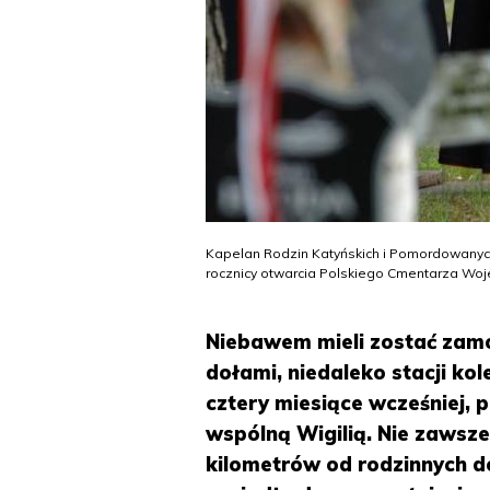
Kapelan Rodzin Katyńskich i Pomordowanyc
rocznicy otwarcia Polskiego Cmentarza Woje
Niebawem mieli zostać zamo
dołami, niedaleko stacji kol
cztery miesiące wcześniej, p
wspólną Wigilią. Nie zawsze
kilometrów od rodzinnych d