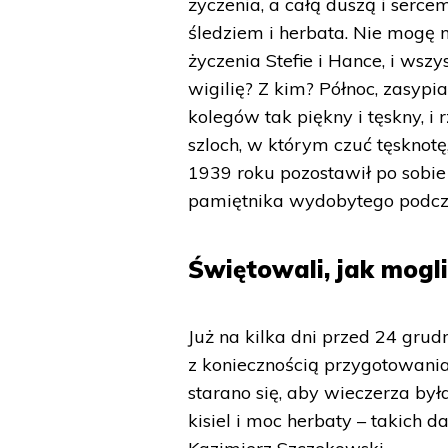
życzenia, a całą duszą i serce
śledziem i herbata. Nie mogę n
życzenia Stefie i Hance, i ws
wigilię? Z kim? Północ, zasypia
kolegów tak piękny i tęskny, i
szloch, w którym czuć tęsknotę
1939 roku pozostawił po sobie 
pamiętnika wydobytego podcz
Świętowali, jak mogl
Już na kilka dni przed 24 gru
z koniecznością przygotowania w
starano się, aby wieczerza była
kisiel i moc herbaty – takich