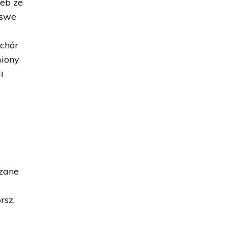
leb ze
 swe
 chór
miony
i
ązane
rsz,