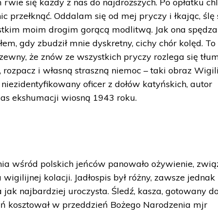
m rwie się każdy z nas do najdroższych. Po opłatku ch
ic przełknąć. Oddalam się od mej pryczy i łkając, ślę
zystkim moim drogim gorącą modlitwą. Jak ona spędza
łem, gdy zbudził mnie dyskretny, cichy chór kolęd. To
 rzewny, że znów ze wszystkich pryczy rozlega się tłu
, rozpacz i własną straszną niemoc – taki obraz Wigili
niezidentyfikowany oficer z dołów katyńskich, autor
as ekshumacji wiosną 1943 roku.
i
dnia wśród polskich jeńców panowało ożywienie, zwi
igilijnej kolacji. Jadłospis był różny, zawsze jednak
 jak najbardziej uroczysta. Śledź, kasza, gotowany do
 dań kosztował w przeddzień Bożego Narodzenia mjr