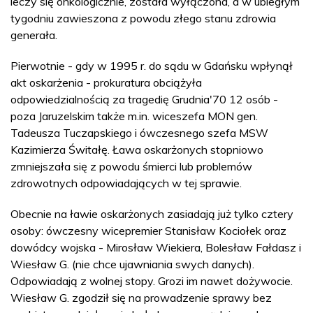
leczy się onkologicznie, została wyłączona, a w ubiegłym
tygodniu zawieszona z powodu złego stanu zdrowia
generała.
Pierwotnie - gdy w 1995 r. do sądu w Gdańsku wpłynął
akt oskarżenia - prokuratura obciążyła
odpowiedzialnością za tragedię Grudnia'70 12 osób -
poza Jaruzelskim także m.in. wiceszefa MON gen.
Tadeusza Tuczapskiego i ówczesnego szefa MSW
Kazimierza Świtałę. Ława oskarżonych stopniowo
zmniejszała się z powodu śmierci lub problemów
zdrowotnych odpowiadających w tej sprawie.
Obecnie na ławie oskarżonych zasiadają już tylko cztery
osoby: ówczesny wicepremier Stanisław Kociołek oraz
dowódcy wojska - Mirosław Wiekiera, Bolesław Fałdasz i
Wiesław G. (nie chce ujawniania swych danych).
Odpowiadają z wolnej stopy. Grozi im nawet dożywocie.
Wiesław G. zgodził się na prowadzenie sprawy bez