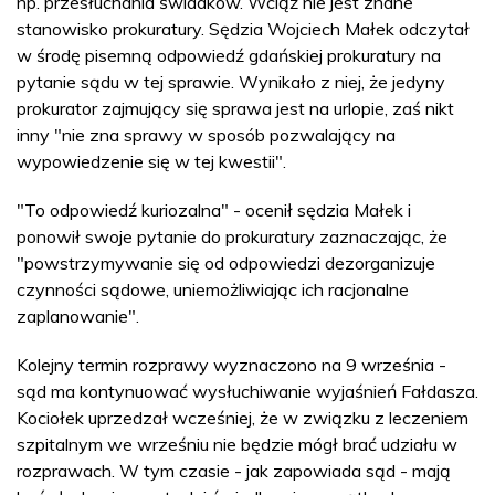
np. przesłuchania świadków. Wciąż nie jest znane
stanowisko prokuratury. Sędzia Wojciech Małek odczytał
w środę pisemną odpowiedź gdańskiej prokuratury na
pytanie sądu w tej sprawie. Wynikało z niej, że jedyny
prokurator zajmujący się sprawa jest na urlopie, zaś nikt
inny "nie zna sprawy w sposób pozwalający na
wypowiedzenie się w tej kwestii".
"To odpowiedź kuriozalna" - ocenił sędzia Małek i
ponowił swoje pytanie do prokuratury zaznaczając, że
"powstrzymywanie się od odpowiedzi dezorganizuje
czynności sądowe, uniemożliwiając ich racjonalne
zaplanowanie".
Kolejny termin rozprawy wyznaczono na 9 września -
sąd ma kontynuować wysłuchiwanie wyjaśnień Fałdasza.
Kociołek uprzedzał wcześniej, że w związku z leczeniem
szpitalnym we wrześniu nie będzie mógł brać udziału w
rozprawach. W tym czasie - jak zapowiada sąd - mają