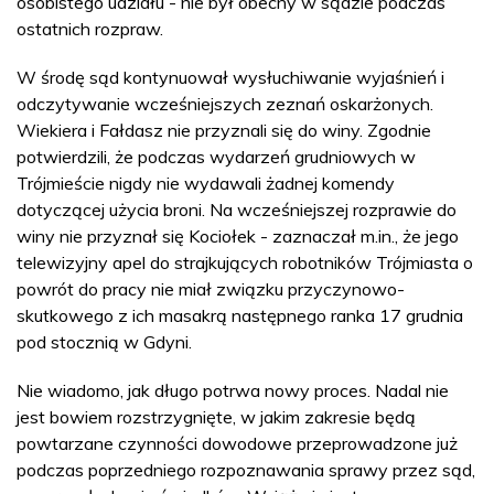
osobistego udziału - nie był obecny w sądzie podczas
ostatnich rozpraw.
W środę sąd kontynuował wysłuchiwanie wyjaśnień i
odczytywanie wcześniejszych zeznań oskarżonych.
Wiekiera i Fałdasz nie przyznali się do winy. Zgodnie
potwierdzili, że podczas wydarzeń grudniowych w
Trójmieście nigdy nie wydawali żadnej komendy
dotyczącej użycia broni. Na wcześniejszej rozprawie do
winy nie przyznał się Kociołek - zaznaczał m.in., że jego
telewizyjny apel do strajkujących robotników Trójmiasta o
powrót do pracy nie miał związku przyczynowo-
skutkowego z ich masakrą następnego ranka 17 grudnia
pod stocznią w Gdyni.
Nie wiadomo, jak długo potrwa nowy proces. Nadal nie
jest bowiem rozstrzygnięte, w jakim zakresie będą
powtarzane czynności dowodowe przeprowadzone już
podczas poprzedniego rozpoznawania sprawy przez sąd,