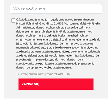
Oświadczam, że wyrażam zgodę oraz upoważniam Muzeum
Historii Polski, ul. Gwardii 1, 01-538 Warszawa, (dalej MHP) jako
Administratora danych osobowych oraz wszelkie podmioty
działające na rzecz lub zlecenie MHP do przetwarzania moich
danych osob. (e-mail) w zakresie i celach niezbędnych do
otrzymywania newslettera dzieje.pl od dnia wyrażenia tej zgody do
jej odwołania. Jestem świadomy/a, że mam prawo w dowolnym
momencie odwołać zgodę oraz że odwołanie zgody nie wpływa na
zgodność z prawem przetwarzania, którego dokonano na podstawie
zgody udzielonej przed jej wycofaniem. Jestem też świadomy/a, że
przysługuje mi prawo dostępu do moich danych, do ich
sprostowania, do ograniczenia przetwarzania, do przenoszenia
danych, do sprzeciwu wobec przetwarzania.