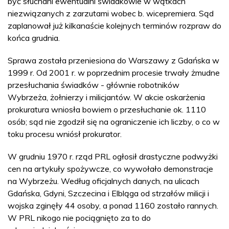
być słuchani ewentualni świadkowie w wątkach
niezwiązanych z zarzutami wobec b. wicepremiera. Sąd
zaplanował już kilkanaście kolejnych terminów rozpraw do
końca grudnia.
Sprawa została przeniesiona do Warszawy z Gdańska w
1999 r. Od 2001 r. w poprzednim procesie trwały żmudne
przesłuchania świadków - głównie robotników
Wybrzeża, żołnierzy i milicjantów. W akcie oskarżenia
prokuratura wniosła bowiem o przesłuchanie ok. 1110
osób; sąd nie zgodził się na ograniczenie ich liczby, o co w
toku procesu wniósł prokurator.
W grudniu 1970 r. rząd PRL ogłosił drastyczne podwyżki
cen na artykuły spożywcze, co wywołało demonstracje
na Wybrzeżu. Według oficjalnych danych, na ulicach
Gdańska, Gdyni, Szczecina i Elbląga od strzałów milicji i
wojska zginęły 44 osoby, a ponad 1160 zostało rannych.
W PRL nikogo nie pociągnięto za to do