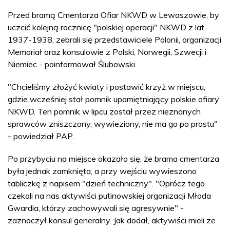
Przed bramą Cmentarza Ofiar NKWD w Lewaszowie, by
uczcić kolejną rocznicę "polskiej operacji" NKWD z lat
1937-1938, zebrali się przedstawiciele Polonii, organizacji
Memoriał oraz konsulowie z Polski, Norwegii, Szwecji i
Niemiec - poinformował Ślubowski.
"Chcieliśmy złożyć kwiaty i postawić krzyż w miejscu,
gdzie wcześniej stał pomnik upamiętniający polskie ofiary
NKWD. Ten pomnik w lipcu został przez nieznanych
sprawców zniszczony, wywieziony, nie ma go po prostu"
- powiedział PAP.
Po przybyciu na miejsce okazało się, że brama cmentarza
była jednak zamknięta, a przy wejściu wywieszono
tabliczkę z napisem "dzień techniczny". "Oprócz tego
czekali na nas aktywiści putinowskiej organizacji Młoda
Gwardia, którzy zachowywali się agresywnie" -
zaznaczył konsul generalny. Jak dodał, aktywiści mieli ze