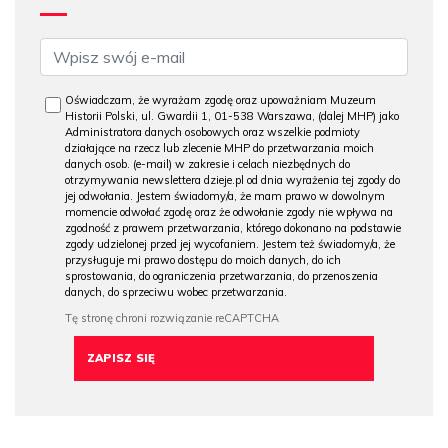
Oświadczam, że wyrażam zgodę oraz upoważniam Muzeum
Historii Polski, ul. Gwardii 1, 01-538 Warszawa, (dalej MHP) jako
Administratora danych osobowych oraz wszelkie podmioty
działające na rzecz lub zlecenie MHP do przetwarzania moich
danych osob. (e-mail) w zakresie i celach niezbędnych do
otrzymywania newslettera dzieje.pl od dnia wyrażenia tej zgody do
jej odwołania. Jestem świadomy/a, że mam prawo w dowolnym
momencie odwołać zgodę oraz że odwołanie zgody nie wpływa na
zgodność z prawem przetwarzania, którego dokonano na podstawie
zgody udzielonej przed jej wycofaniem. Jestem też świadomy/a, że
przysługuje mi prawo dostępu do moich danych, do ich
sprostowania, do ograniczenia przetwarzania, do przenoszenia
danych, do sprzeciwu wobec przetwarzania.