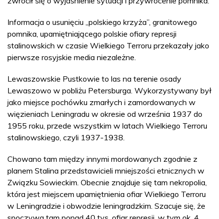
zwrócił się o wyjaśnienie sytuacji i przywrócenie pomnika.
Informacja o usunięciu „polskiego krzyża”, granitowego
pomnika, upamiętniającego polskie ofiary represji
stalinowskich w czasie Wielkiego Terroru przekazały jako
pierwsze rosyjskie media niezależne.
Lewaszowskie Pustkowie to las na terenie osady
Lewaszowo w pobliżu Petersburga. Wykorzystywany był
jako miejsce pochówku zmarłych i zamordowanych w
więzieniach Leningradu w okresie od września 1937 do
1955 roku, przede wszystkim w latach Wielkiego Terroru
stalinowskiego, czyli 1937-1938.
Chowano tam między innymi mordowanych zgodnie z
planem Stalina przedstawicieli mniejszości etnicznych w
Związku Sowieckim. Obecnie znajduje się tam nekropolia,
która jest miejscem upamiętnienia ofiar Wielkiego Terroru
w Leningradzie i obwodzie leningradzkim. Szacuje się, że
spoczywa tam ponad 40 tys. ofiar represji, w tym ok. 4