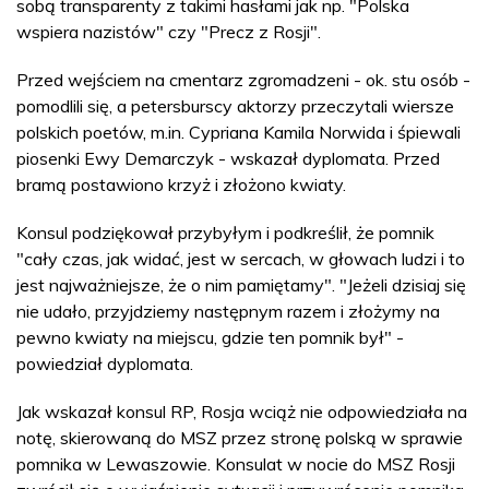
sobą transparenty z takimi hasłami jak np. "Polska
wspiera nazistów" czy "Precz z Rosji".
Przed wejściem na cmentarz zgromadzeni - ok. stu osób -
pomodlili się, a petersburscy aktorzy przeczytali wiersze
polskich poetów, m.in. Cypriana Kamila Norwida i śpiewali
piosenki Ewy Demarczyk - wskazał dyplomata. Przed
bramą postawiono krzyż i złożono kwiaty.
Konsul podziękował przybyłym i podkreślił, że pomnik
"cały czas, jak widać, jest w sercach, w głowach ludzi i to
jest najważniejsze, że o nim pamiętamy". "Jeżeli dzisiaj się
nie udało, przyjdziemy następnym razem i złożymy na
pewno kwiaty na miejscu, gdzie ten pomnik był" -
powiedział dyplomata.
Jak wskazał konsul RP, Rosja wciąż nie odpowiedziała na
notę, skierowaną do MSZ przez stronę polską w sprawie
pomnika w Lewaszowie. Konsulat w nocie do MSZ Rosji