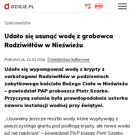
Epoka nowożytna
Przejdź
do
Udało się usunąć wodę z grobowca
treści
Radziwiłłów w Nieświeżu
Dziedzictwo kulturowe
PUBLIKACJA: 22.03.2018
Udało się wypompować wodę z krypty z
sarkofagami Radziwiłłów w podziemiach
zabytkowego kościoła Bożego Ciała w Nieświeżu
– powiedział PAP proboszcz Piotr Szarko.
Przyczyną zalania była prawdopodobnie usterka
zaworu instalacji wodnej przy świątyni.
„Usuwamy jeszcze resztki wody, które wypływają z
piaszczystego gruntu pod podłogą krypty, ale nowa woda
już nie napływa” – powiedział PAP ksiądz Piotr Szarko.