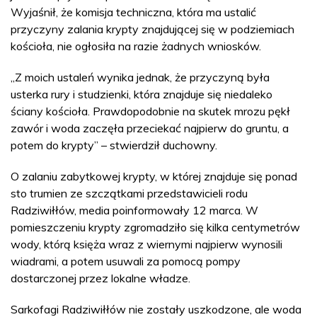
Wyjaśnił, że komisja techniczna, która ma ustalić
przyczyny zalania krypty znajdującej się w podziemiach
kościoła, nie ogłosiła na razie żadnych wniosków.
„Z moich ustaleń wynika jednak, że przyczyną była
usterka rury i studzienki, która znajduje się niedaleko
ściany kościoła. Prawdopodobnie na skutek mrozu pękł
zawór i woda zaczęła przeciekać najpierw do gruntu, a
potem do krypty” – stwierdził duchowny.
O zalaniu zabytkowej krypty, w której znajduje się ponad
sto trumien ze szczątkami przedstawicieli rodu
Radziwiłłów, media poinformowały 12 marca. W
pomieszczeniu krypty zgromadziło się kilka centymetrów
wody, którą księża wraz z wiernymi najpierw wynosili
wiadrami, a potem usuwali za pomocą pompy
dostarczonej przez lokalne władze.
Sarkofagi Radziwiłłów nie zostały uszkodzone, ale woda