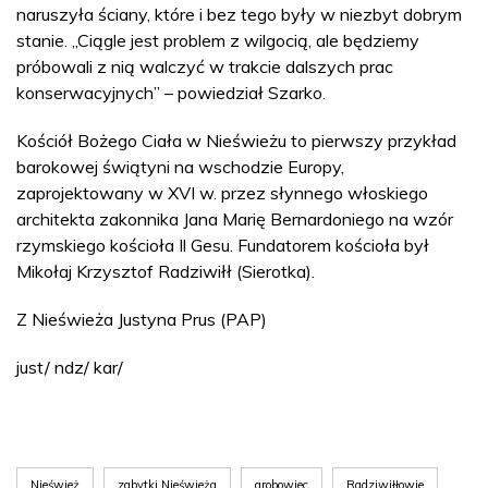
naruszyła ściany, które i bez tego były w niezbyt dobrym
stanie. „Ciągle jest problem z wilgocią, ale będziemy
próbowali z nią walczyć w trakcie dalszych prac
konserwacyjnych” – powiedział Szarko.
Kościół Bożego Ciała w Nieświeżu to pierwszy przykład
barokowej świątyni na wschodzie Europy,
zaprojektowany w XVI w. przez słynnego włoskiego
architekta zakonnika Jana Marię Bernardoniego na wzór
rzymskiego kościoła Il Gesu. Fundatorem kościoła był
Mikołaj Krzysztof Radziwiłł (Sierotka).
Z Nieświeża Justyna Prus (PAP)
just/ ndz/ kar/
Nieśwież
zabytki Nieświeża
grobowiec
Radziwiłłowie