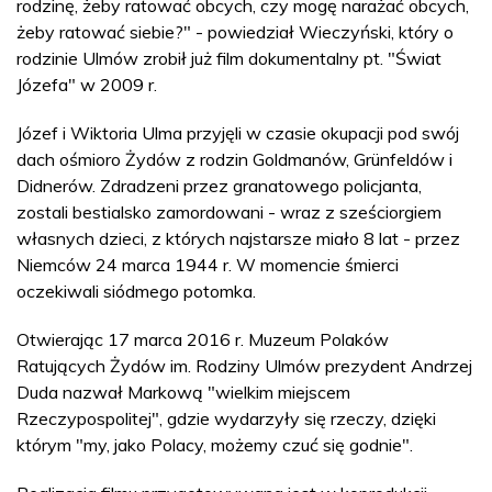
rodzinę, żeby ratować obcych, czy mogę narażać obcych,
żeby ratować siebie?" - powiedział Wieczyński, który o
rodzinie Ulmów zrobił już film dokumentalny pt. "Świat
Józefa" w 2009 r.
Józef i Wiktoria Ulma przyjęli w czasie okupacji pod swój
dach ośmioro Żydów z rodzin Goldmanów, Grünfeldów i
Didnerów. Zdradzeni przez granatowego policjanta,
zostali bestialsko zamordowani - wraz z sześciorgiem
własnych dzieci, z których najstarsze miało 8 lat - przez
Niemców 24 marca 1944 r. W momencie śmierci
oczekiwali siódmego potomka.
Otwierając 17 marca 2016 r. Muzeum Polaków
Ratujących Żydów im. Rodziny Ulmów prezydent Andrzej
Duda nazwał Markową "wielkim miejscem
Rzeczypospolitej", gdzie wydarzyły się rzeczy, dzięki
którym "my, jako Polacy, możemy czuć się godnie".