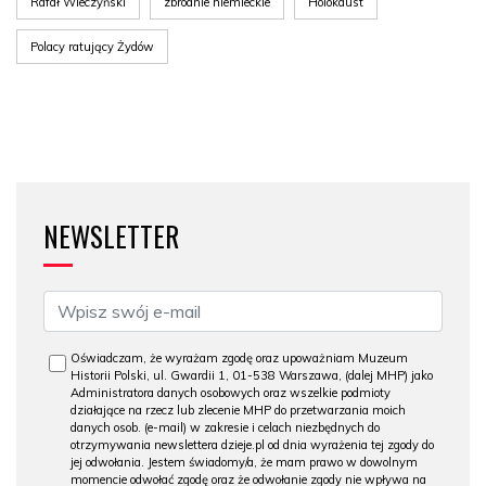
Rafał Wieczyński
zbrodnie niemieckie
Holokaust
Polacy ratujący Żydów
NEWSLETTER
Oświadczam, że wyrażam zgodę oraz upoważniam Muzeum
Historii Polski, ul. Gwardii 1, 01-538 Warszawa, (dalej MHP) jako
Administratora danych osobowych oraz wszelkie podmioty
działające na rzecz lub zlecenie MHP do przetwarzania moich
danych osob. (e-mail) w zakresie i celach niezbędnych do
otrzymywania newslettera dzieje.pl od dnia wyrażenia tej zgody do
jej odwołania. Jestem świadomy/a, że mam prawo w dowolnym
momencie odwołać zgodę oraz że odwołanie zgody nie wpływa na