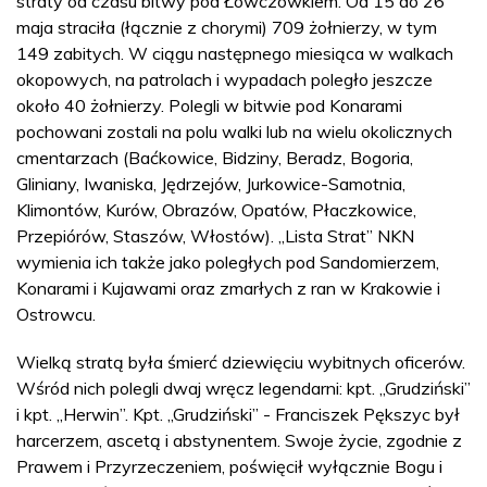
straty od czasu bitwy pod Łowczówkiem. Od 15 do 26
maja straciła (łącznie z chorymi) 709 żołnierzy, w tym
149 zabitych. W ciągu następnego miesiąca w walkach
okopowych, na patrolach i wypadach poległo jeszcze
około 40 żołnierzy. Polegli w bitwie pod Konarami
pochowani zostali na polu walki lub na wielu okolicznych
cmentarzach (Baćkowice, Bidziny, Beradz, Bogoria,
Gliniany, Iwaniska, Jędrzejów, Jurkowice-Samotnia,
Klimontów, Kurów, Obrazów, Opatów, Płaczkowice,
Przepiórów, Staszów, Włostów). „Lista Strat” NKN
wymienia ich także jako poległych pod Sandomierzem,
Konarami i Kujawami oraz zmarłych z ran w Krakowie i
Ostrowcu.
Wielką stratą była śmierć dziewięciu wybitnych oficerów.
Wśród nich polegli dwaj wręcz legendarni: kpt. „Grudziński”
i kpt. „Herwin”. Kpt. „Grudziński” - Franciszek Pększyc był
harcerzem, ascetą i abstynentem. Swoje życie, zgodnie z
Prawem i Przyrzeczeniem, poświęcił wyłącznie Bogu i