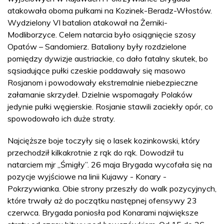
atakowała oboma pułkami na Kozinek-Beradz-Włostów.
Wydzielony VI batalion atakował na Żerniki-
Modliborzyce. Celem natarcia było osiągnięcie szosy
Opatów – Sandomierz. Bataliony były rozdzielone
pomiędzy dywizje austriackie, co dało fatalny skutek, bo
sąsiadujące pułki czeskie poddawały się masowo
Rosjanom i powodowały ekstremalnie niebezpieczne
załamanie skrzydeł. Dzielnie wspomagały Polaków
jedynie pułki węgierskie. Rosjanie stawili zaciekły opór, co
spowodowało ich duże straty.
Najcięższe boje toczyły się o lasek kozinkowski, który
przechodził kilkakrotnie z rąk do rąk. Dowodził tu
natarciem mjr „Śmigły”. 26 maja Brygada wycofała się na
pozycje wyjściowe na linii Kujawy - Konary -
Pokrzywianka. Obie strony przeszły do walk pozycyjnych,
które trwały aż do początku następnej ofensywy 23
czerwca. Brygada poniosła pod Konarami największe