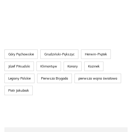
Góry Pęchowskie
Grudziński-Pększyc
Herwin-Piątek
Józef Piłsudski
Klimontąw
Konary
Kozinek
Legiony Polskie
Pierwsza Brygada
pierwsza wojna światowa
Piotr Jakubiak