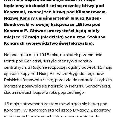
będziemy obchodzili setną rocznicę bitwy pod
Konarami, zwanej też bitwą pod Klimontowem.
Nazwę Konary unieśmiertelnił Juliusz Kaden-
Bandrowski w swojej książeczce „Bitwa pod
Konarami”. Główne uroczystości będą miały
miejsce 17 maja (niedziela) w na tzw. Stoku w
Konarach (województwo świętokrzyskie).
Na początku maja 1915 roku, na skutek przełamania
frontu pod Gorlicami, ruszyła ofensywa państw
centralnych, a Rosjanie rozpoczęli ogólny odwrót. 11 maja
opuścili okopy nad Nidą. Pierwsza Brygada Legionów
Polskich sforsowała rzekę, przeszła do natarcia i szybkim
marszem posuwała się naprzód w kierunku Sandomierza,
śladami swoich bojów z roku poprzedniego.
16 maja zatrzymana została rozwijającą się bitwą pod
Konarami. W Konarach stanął sztab Brygady. Z podstaw
wyjściowych w Kujawach i Pokrzywiance Brygada