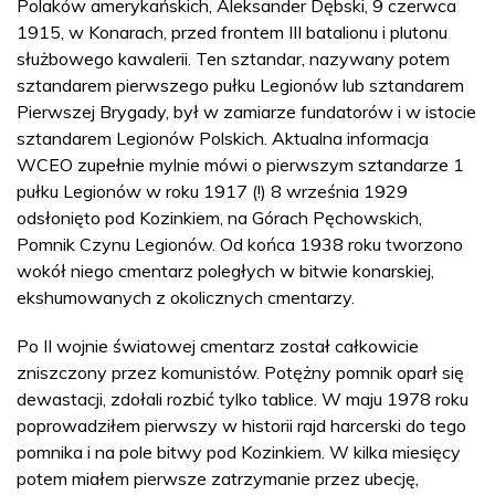
Polaków amerykańskich, Aleksander Dębski, 9 czerwca
1915, w Konarach, przed frontem III batalionu i plutonu
służbowego kawalerii. Ten sztandar, nazywany potem
sztandarem pierwszego pułku Legionów lub sztandarem
Pierwszej Brygady, był w zamiarze fundatorów i w istocie
sztandarem Legionów Polskich. Aktualna informacja
WCEO zupełnie mylnie mówi o pierwszym sztandarze 1
pułku Legionów w roku 1917 (!) 8 września 1929
odsłonięto pod Kozinkiem, na Górach Pęchowskich,
Pomnik Czynu Legionów. Od końca 1938 roku tworzono
wokół niego cmentarz poległych w bitwie konarskiej,
ekshumowanych z okolicznych cmentarzy.
Po II wojnie światowej cmentarz został całkowicie
zniszczony przez komunistów. Potężny pomnik oparł się
dewastacji, zdołali rozbić tylko tablice. W maju 1978 roku
poprowadziłem pierwszy w historii rajd harcerski do tego
pomnika i na pole bitwy pod Kozinkiem. W kilka miesięcy
potem miałem pierwsze zatrzymanie przez ubecję,