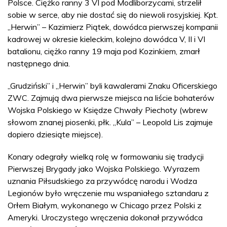
Polsce. Ciężko ranny 3 VI pod Modliborzycami, strzelił
sobie w serce, aby nie dostać się do niewoli rosyjskiej. Kpt.
„Herwin” – Kazimierz Piątek, dowódca pierwszej kompanii
kadrowej w okresie kieleckim, kolejno dowódca V, II i VI
batalionu, ciężko ranny 19 maja pod Kozinkiem, zmarł
następnego dnia.
„Grudziński” i „Herwin” byli kawalerami Znaku Oficerskiego
ZWC. Zajmują dwa pierwsze miejsca na liście bohaterów
Wojska Polskiego w Księdze Chwały Piechoty (wbrew
słowom znanej piosenki, płk. „Kula” – Leopold Lis zajmuje
dopiero dziesiąte miejsce).
Konary odegrały wielką rolę w formowaniu się tradycji
Pierwszej Brygady jako Wojska Polskiego. Wyrazem
uznania Piłsudskiego za przywódcę narodu i Wodza
Legionów było wręczenie mu wspaniałego sztandaru z
Orłem Białym, wykonanego w Chicago przez Polski z
Ameryki. Uroczystego wręczenia dokonał przywódca