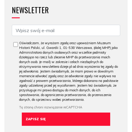
NEWSLETTER
Oświadczam, że wyrażam zgodę oraz upoważniam Muzeum
Historii Polski, ul. Gwardii 1, 01-538 Warszawa, (dalej MHP) jako
Administratora danych osobowych oraz wszelkie podmioty
działające na rzecz lub zlecenie MHP do przetwarzania moich
danych osob. (e-mail) w zakresie i celach niezbędnych do
otrzymywania newslettera dzieje.pl od dnia wyrażenia tej zgody do
jej odwołania. Jestem świadomy/a, że mam prawo w dowolnym
momencie odwołać zgodę oraz że odwołanie zgody nie wpływa na
zgodność z prawem przetwarzania, którego dokonano na podstawie
zgody udzielonej przed jej wycofaniem. Jestem też świadomy/a, że
przysługuje mi prawo dostępu do moich danych, do ich
sprostowania, do ograniczenia przetwarzania, do przenoszenia
danych, do sprzeciwu wobec przetwarzania.