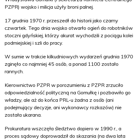
PZPR) wojsko i milicja użyły broni palnej.
17 grudnia 1970 r. przeszedł do historii jako czarny
czwartek. Tego dnia wojsko otwarło ogień do robotników
stoczni gdyńskiej, którzy akurat wychodzili z pociągu kolei
podmiejskiej i szli do pracy.
W sumie w trakcie kilkudniowych wydarzeń grudnia 1970
zginęło co najmniej 45 osób, a ponad 1100 zostało
rannych.
Kierownictwo PZPR w porozumieniu z PZPR zrzuciło
odpowiedzialność polityczną na Gomułkę i pozbawiło go
władzy, ale aż do końca PRL-u żadna z osób (ani
podejmujący decyzje, ani wykonawcy rozkazów) nie
została ukarana.
Prokuratura wszczęła śledztwo dopiero w 1990 r., a
proces sądowy doprowadził do skazania (na dwa lata