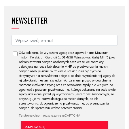
NEWSLETTER
Oświadczam, że wyrażam zgodę oraz upoważniam Muzeum
Historii Polski, ul. Gwardii 1, 01-538 Warszawa, (dalej MHP) jako
Administratora danych osobowych oraz wszelkie podmioty
działające na rzecz lub zlecenie MHP do przetwarzania moich
danych osob. (e-mail) w zakresie i celach niezbędnych do
otrzymywania newslettera dzieje.pl od dnia wyrażenia tej zgody do
jej odwołania. Jestem świadomy/a, że mam prawo w dowolnym
momencie odwołać zgodę oraz że odwołanie zgody nie wpływa na
zgodność z prawem przetwarzania, którego dokonano na podstawie
zgody udzielonej przed jej wycofaniem. Jestem też świadomy/a, że
przysługuje mi prawo dostępu do moich danych, do ich
sprostowania, do ograniczenia przetwarzania, do przenoszenia
danych, do sprzeciwu wobec przetwarzania.