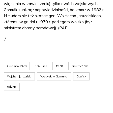
więzienia w zawieszeniu) tylko dwóch wojskowych.
Gomułka uniknął odpowiedzialności, bo zmarł w 1982 r.
Nie udało się też skazać gen. Wojciecha Jaruzelskiego,
któremu w grudniu 1970 r. podlegało wojsko (był
ministrem obrony narodowej). (PAP)
j/
Grudzień 1970
1970 rok
1970
Grudzień '70
Wojciech Jaruzelski
Władysław Gomułka
Gdańsk
Gdynia