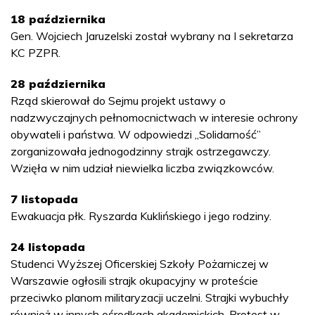
18 października
Gen. Wojciech Jaruzelski został wybrany na I sekretarza
KC PZPR.
28 października
Rząd skierował do Sejmu projekt ustawy o
nadzwyczajnych pełnomocnictwach w interesie ochrony
obywateli i państwa. W odpowiedzi „Solidarność”
zorganizowała jednogodzinny strajk ostrzegawczy.
Wzięła w nim udział niewielka liczba związkowców.
7 listopada
Ewakuacja płk. Ryszarda Kuklińskiego i jego rodziny.
24 listopada
Studenci Wyższej Oficerskiej Szkoły Pożarniczej w
Warszawie ogłosili strajk okupacyjny w proteście
przeciwko planom militaryzacji uczelni. Strajki wybuchły
również w innych ośrodkach akademickich. Protest w