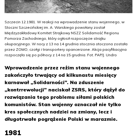
Szczecin 12.1981. W reakcji na wprowadzenie stanu wojennego, w
Stoczni Szczecińskiej im. A. Warskiego powołany został
Międzyzakładowy Komitet Strajkowy NSZZ Solidarność Regionu
Pomorza Zachodniego, który ogłosił rozpoczęcie strajku
okupacyjnego. W nocy z 13 na 14 grudnia stocznia otoczona została
przez ZOMO, czołgi i transportery opancerzone. Akcja pacyfikacyjna
rozpoczęła się po północy z 14 na 15 grudnia. Fot. PAP/J. Undro
Wprowadzenie przez reżim stanu wojennego
zakończyło trwający od kilkunastu miesięcy
karnawał „Solidarności”. Na zduszenie
„kontrrewolucji” naciskał ZSRS, który dążył do
rozwiązania tego problemu siłami polskich
komunistów. Stan wojenny oznaczał nie tylko
kres społecznych nadziei na zmiany, lecz i
długotrwałe pogrążenie Polski w marazmie.
1981