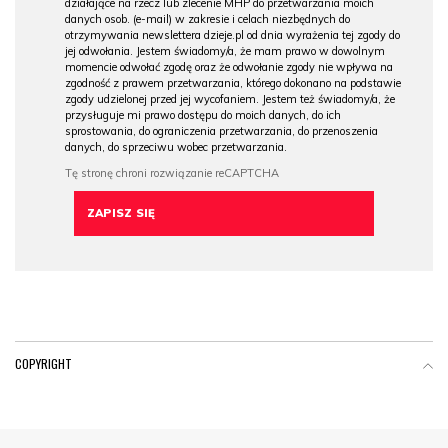
działające na rzecz lub zlecenie MHP do przetwarzania moich
danych osob. (e-mail) w zakresie i celach niezbędnych do
otrzymywania newslettera dzieje.pl od dnia wyrażenia tej zgody do
jej odwołania. Jestem świadomy/a, że mam prawo w dowolnym
momencie odwołać zgodę oraz że odwołanie zgody nie wpływa na
zgodność z prawem przetwarzania, którego dokonano na podstawie
zgody udzielonej przed jej wycofaniem. Jestem też świadomy/a, że
przysługuje mi prawo dostępu do moich danych, do ich
sprostowania, do ograniczenia przetwarzania, do przenoszenia
danych, do sprzeciwu wobec przetwarzania.
COPYRIGHT