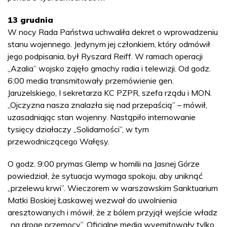
13 grudnia
W nocy Rada Państwa uchwaliła dekret o wprowadzeniu
stanu wojennego. Jedynym jej członkiem, który odmówił
jego podpisania, był Ryszard Reiff. W ramach operacji
„Azalia” wojsko zajęło gmachy radia i telewizji. Od godz.
6:00 media transmitowały przemówienie gen.
Jaruzelskiego, I sekretarza KC PZPR, szefa rządu i MON.
„Ojczyzna nasza znalazła się nad przepaścią” – mówił,
uzasadniając stan wojenny. Nastąpiło internowanie
tysięcy działaczy „Solidarności”, w tym
przewodniczącego Wałęsy.
O godz. 9:00 prymas Glemp w homilii na Jasnej Górze
powiedział, że sytuacja wymaga spokoju, aby uniknąć
„przelewu krwi”. Wieczorem w warszawskim Sanktuarium
Matki Boskiej Łaskawej wezwał do uwolnienia
aresztowanych i mówił, że z bólem przyjął wejście władz
„na drogę przemocy”. Oficjalne media wyemitowały tylko