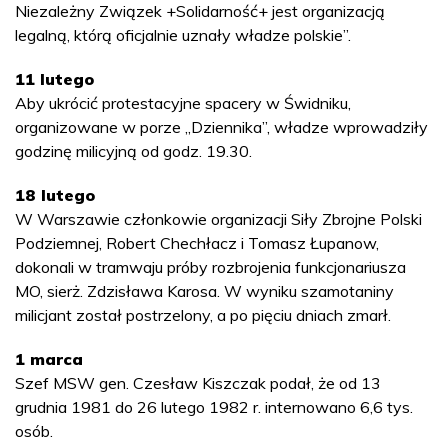
Niezależny Związek +Solidarność+ jest organizacją
legalną, którą oficjalnie uznały władze polskie”.
11 lutego
Aby ukrócić protestacyjne spacery w Świdniku,
organizowane w porze „Dziennika”, władze wprowadziły
godzinę milicyjną od godz. 19.30.
18 lutego
W Warszawie członkowie organizacji Siły Zbrojne Polski
Podziemnej, Robert Chechłacz i Tomasz Łupanow,
dokonali w tramwaju próby rozbrojenia funkcjonariusza
MO, sierż. Zdzisława Karosa. W wyniku szamotaniny
milicjant został postrzelony, a po pięciu dniach zmarł.
1 marca
Szef MSW gen. Czesław Kiszczak podał, że od 13
grudnia 1981 do 26 lutego 1982 r. internowano 6,6 tys.
osób.