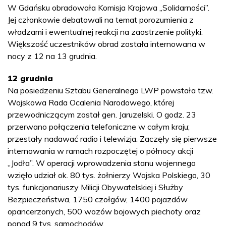
W Gdańsku obradowała Komisja Krajowa „Solidarności”.
Jej członkowie debatowali na temat porozumienia z
władzami i ewentualnej reakcji na zaostrzenie polityki.
Większość uczestników obrad została internowana w
nocy z 12 na 13 grudnia.
12 grudnia
Na posiedzeniu Sztabu Generalnego LWP powstała tzw.
Wojskowa Rada Ocalenia Narodowego, której
przewodniczącym został gen. Jaruzelski. O godz. 23
przerwano połączenia telefoniczne w całym kraju;
przestały nadawać radio i telewizja. Zaczęły się pierwsze
internowania w ramach rozpoczętej o północy akcji
„Jodła”. W operacji wprowadzenia stanu wojennego
wzięło udział ok. 80 tys. żołnierzy Wojska Polskiego, 30
tys. funkcjonariuszy Milicji Obywatelskiej i Służby
Bezpieczeństwa, 1750 czołgów, 1400 pojazdów
opancerzonych, 500 wozów bojowych piechoty oraz
ponad 9 tys. samochodów.