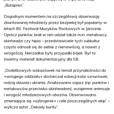
„Butapren”.
Dogodnym momentem na szczegółową obserwację
zbuntowanej młodzieży przez bezpiekę był popularny w
latach 80. Festiwal Muzyków Rockowych w Jarocinie.
Oprócz punków, brali w nim udział także m.in. metalowcy,
skinheadzi czy hipisi – przedstawiciele tych subkultur
często odnosili się do siebie z nienawiścią, a nawet z
wrogością. Nierzadkie były przypadki bójek. Był to
świetny materiał dokumentacyjny dla SB.
„Dodatkowych wskazówek na temat przynależności do
+wrogiego oddziału+ dostarczał esbecji kolor sznurówek,
rodzaj obuwia i ubrania. Analizowano sojusz (np. punków i
metalowców przeciwko skinheadom), wzajemne animozje
i wrogość młodzieżowych obozów. Obserwowano
zmieniające się +uzbrojenie+ i cele poszczególnych ekip” –
wylicza autor „Dekady buntu”.