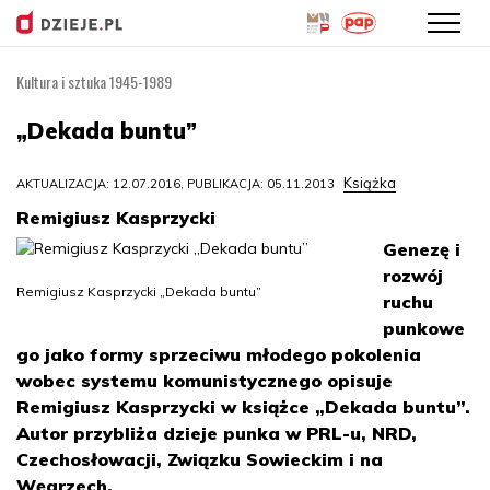
Kultura i sztuka 1945-1989
Przejdź
do
„Dekada buntu”
treści
Książka
AKTUALIZACJA: 12.07.2016, PUBLIKACJA: 05.11.2013
Remigiusz Kasprzycki
Genezę i
rozwój
Remigiusz Kasprzycki „Dekada buntu”
ruchu
punkowe
go jako formy sprzeciwu młodego pokolenia
wobec systemu komunistycznego opisuje
Remigiusz Kasprzycki w książce „Dekada buntu”.
Autor przybliża dzieje punka w PRL-u, NRD,
Czechosłowacji, Związku Sowieckim i na
Węgrzech.