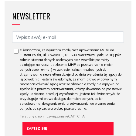
NEWSLETTER
Oświadczam, że wyrażam zgodę oraz upoważniam Muzeum
Historii Polski, ul. Gwardii 1, 01-538 Warszawa, (dalej MHP) jako
Administratora danych osobowych oraz wszelkie podmioty
działające na rzecz lub zlecenie MHP do przetwarzania moich
danych osob. (e-mail) w zakresie i celach niezbędnych do
otrzymywania newslettera dzieje.pl od dnia wyrażenia tej zgody do
jej odwołania. Jestem świadomy/a, że mam prawo w dowolnym
momencie odwołać zgodę oraz że odwołanie zgody nie wpływa na
zgodność z prawem przetwarzania, którego dokonano na podstawie
zgody udzielonej przed jej wycofaniem. Jestem też świadomy/a, że
przysługuje mi prawo dostępu do moich danych, do ich
sprostowania, do ograniczenia przetwarzania, do przenoszenia
danych, do sprzeciwu wobec przetwarzania.