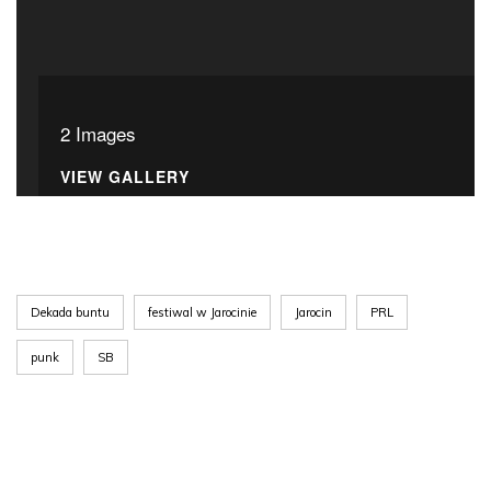
2 Images
VIEW GALLERY
Dekada buntu
festiwal w Jarocinie
Jarocin
PRL
punk
SB