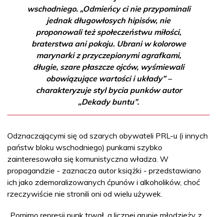
wschodniego. „Odmieńcy ci nie przypominali
jednak długowłosych hipisów, nie
proponowali też społeczeństwu miłości,
braterstwa ani pokoju. Ubrani w kolorowe
marynarki z przyczepionymi agrafkami,
długie, szare płaszcze ojców, wyśmiewali
obowiązujące wartości i układy” –
charakteryzuje styl bycia punków autor
„Dekady buntu”.
Odznaczającymi się od szarych obywateli PRL-u (i innych
państw bloku wschodniego) punkami szybko
zainteresowała się komunistyczna władza. W
propagandzie - zaznacza autor książki - przedstawiano
ich jako zdemoralizowanych ćpunów i alkoholików, choć
rzeczywiście nie stronili oni od wielu używek.
„Pomimo represji punk trwał, a licznej grupie młodzieży z