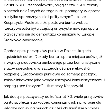
Polski, NRD, Czechosłowacji, Węgier czy ZSRR teksty
piosenek należących do tego nurtu pomagały w oporze
nie tylko społecznym, ale i politycznym” – pisze
Kasprzycki. Podkreśla, że postawa buntu wobec
rzeczywistości była częścią antysystemowego oporu i
przyczyniła się do demontażu komunizmu w Europie
Środkowo-Wschodniej.
Oprócz opisu początków punka w Polsce i krajach
sąsiednich autor „Dekady buntu” sporo miejsca poświęcił
inwigilacji środowiska punkowego przez komunistyczne
służby specjalne, a w szczególności peerelowską
bezpiekę. „Środowisko punkowe od samego początku
zakwalifikowano jako wrogie ustrojowi komunistycznemu i
propagujące faszyzm” – tłumaczy Kasprzycki.
Jak dodaje, począwszy od końca lat 70. wiele przejawów
buntu społecznego wobec komunizmu jak np. wrogie dla
władzy napisy na murach czy też chuligańskie wybryki,