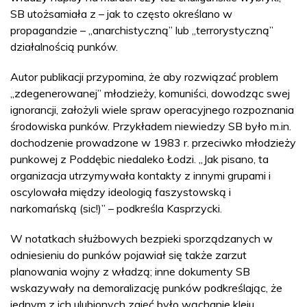
SB utożsamiała z – jak to często określano w
propagandzie – „anarchistyczną” lub „terrorystyczną”
działalnością punków.
Autor publikacji przypomina, że aby rozwiązać problem
„zdegenerowanej” młodzieży, komuniści, dowodząc swej
ignorancji, założyli wiele spraw operacyjnego rozpoznania
środowiska punków. Przykładem niewiedzy SB było m.in.
dochodzenie prowadzone w 1983 r. przeciwko młodzieży
punkowej z Poddębic niedaleko Łodzi. „Jak pisano, ta
organizacja utrzymywała kontakty z innymi grupami i
oscylowała między ideologią faszystowską i
narkomańską (sic!)” – podkreśla Kasprzycki.
W notatkach służbowych bezpieki sporządzanych w
odniesieniu do punków pojawiał się także zarzut
planowania wojny z władzą; inne dokumenty SB
wskazywały na demoralizację punków podkreślając, że
jednym z ich ulubionych zajęć było wąchanie kleju