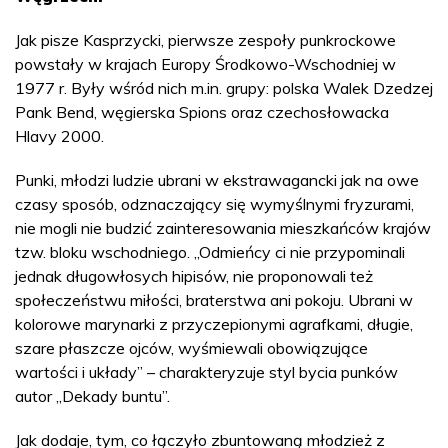
Jak pisze Kasprzycki, pierwsze zespoły punkrockowe
powstały w krajach Europy Środkowo-Wschodniej w
1977 r. Były wśród nich m.in. grupy: polska Walek Dzedzej
Pank Bend, węgierska Spions oraz czechosłowacka
Hlavy 2000.
Punki, młodzi ludzie ubrani w ekstrawagancki jak na owe
czasy sposób, odznaczający się wymyślnymi fryzurami,
nie mogli nie budzić zainteresowania mieszkańców krajów
tzw. bloku wschodniego. „Odmieńcy ci nie przypominali
jednak długowłosych hipisów, nie proponowali też
społeczeństwu miłości, braterstwa ani pokoju. Ubrani w
kolorowe marynarki z przyczepionymi agrafkami, długie,
szare płaszcze ojców, wyśmiewali obowiązujące
wartości i układy” – charakteryzuje styl bycia punków
autor „Dekady buntu”.
Jak dodaje, tym, co łączyło zbuntowaną młodzież z