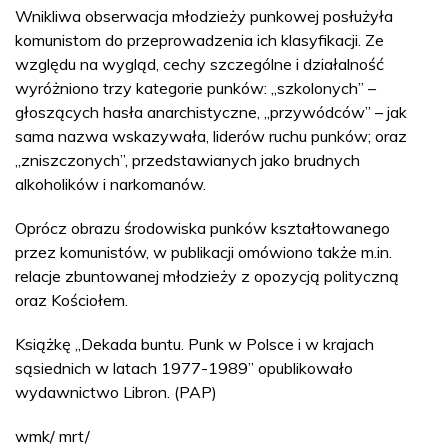
Wnikliwa obserwacja młodzieży punkowej posłużyła
komunistom do przeprowadzenia ich klasyfikacji. Ze
względu na wygląd, cechy szczególne i działalność
wyróżniono trzy kategorie punków: „szkolonych” –
głoszących hasła anarchistyczne, „przywódców” – jak
sama nazwa wskazywała, liderów ruchu punków; oraz
„zniszczonych”, przedstawianych jako brudnych
alkoholików i narkomanów.
Oprócz obrazu środowiska punków kształtowanego
przez komunistów, w publikacji omówiono także m.in.
relacje zbuntowanej młodzieży z opozycją polityczną
oraz Kościołem.
Książkę „Dekada buntu. Punk w Polsce i w krajach
sąsiednich w latach 1977-1989” opublikowało
wydawnictwo Libron. (PAP)
wmk/ mrt/