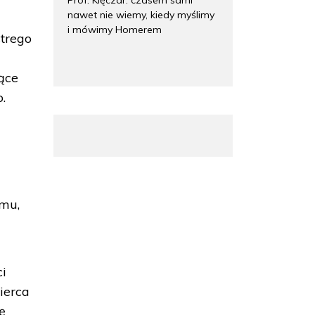
nawet nie wiemy, kiedy myślimy
i mówimy Homerem
strego
ące
.
ymu,
ci
ierca
ę