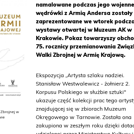
namalowane podczas jego wojenne
wędrówki z Armią Andersa zostały
zaprezentowane we wtorek podcz
wystawy otwartej w Muzeum AK w
Krakowie. Pokaz towarzyszy obch
75. rocznicy przemianowania Związ
Walki Zbrojnej w Armię Krajową.
Ekspozycja „Artysta szlaku nadziei.
Stanisław Westwalewicz - żołnierz 2.
Korpusu Polskiego w służbie sztuki"
ukazuje część kolekcji prac tego artyst
znajdującej się w zbiorach Muzeum
 Zbrojnej w
Okręgowego w Tarnowie. Została ona
wie
zakupiona w zeszłym roku dzięki dotac
udzielonej przez Ministerstwo Kultury i