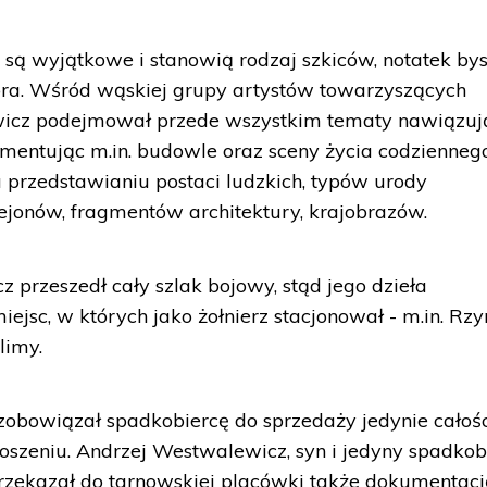
są wyjątkowe i stanowią rodzaj szkiców, notatek by
ra. Wśród wąskiej grupy artystów towarzyszących
wicz podejmował przede wszystkim tematy nawiązuj
mentując m.in. budowle oraz sceny życia codziennego
przedstawianiu postaci ludzkich, typów urody
rejonów, fragmentów architektury, krajobrazów.
przeszedł cały szlak bojowy, stąd jego dzieła
iejsc, w których jako żołnierz stacjonował - m.in. Rz
limy.
zobowiązał spadkobiercę do sprzedaży jedynie całoś
proszeniu. Andrzej Westwalewicz, syn i jedyny spadkob
przekazał do tarnowskiej placówki także dokumentacj