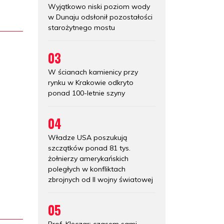
Wyjątkowo niski poziom wody
w Dunaju odsłonił pozostałości
starożytnego mostu
03
W ścianach kamienicy przy
rynku w Krakowie odkryto
ponad 100-letnie szyny
04
Władze USA poszukują
szczątków ponad 81 tys.
żołnierzy amerykańskich
poległych w konfliktach
zbrojnych od II wojny światowej
05
Prof. Klęczar: czasem sami