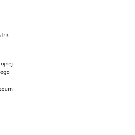
rii,
ojnej
nego
uzeum