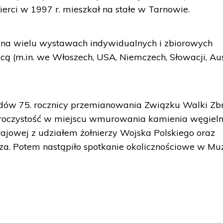
ierci w 1997 r. mieszkał na stałe w Tarnowie.
 na wielu wystawach indywidualnych i zbiorowych
icą (m.in. we Włoszech, USA, Niemczech, Słowacji, Aust
ów 75. rocznicy przemianowania Związku Walki Zbr
uroczystość w miejscu wmurowania kamienia węgiel
jowej z udziałem żołnierzy Wojska Polskiego oraz
sza. Potem nastąpiło spotkanie okolicznościowe w M