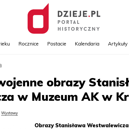
ieku
Rocznice
Postacie
Kalendaria
Artykuły
a
Przejdź
do
treści
 wojenne obrazy Stani
za w Muzeum AK w Kr
Wystawy
Obrazy Stanisława Westwalewicza