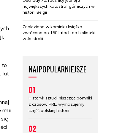
Obchody 70. rocznicy jednej z
największych katastrof górniczych w
historii Belgii
Znaleziona w kominku książka
nych
zwrócona po 150 latach do biblioteki
i,
w Australii
 to
NAJPOPULARNIEJSZE
 lat
01
Historyk sztuki: niszcząc pomniki
nnej
z czasów PRL, wymazujemy
Armii
część polskiej historii
 się
02
ści