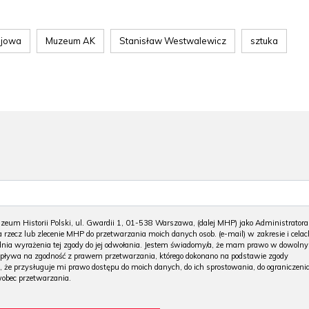
ajowa
Muzeum AK
Stanisław Westwalewicz
sztuka
m Historii Polski, ul. Gwardii 1, 01-538 Warszawa, (dalej MHP) jako Administratora
 rzecz lub zlecenie MHP do przetwarzania moich danych osob. (e-mail) w zakresie i celac
 dnia wyrażenia tej zgody do jej odwołania. Jestem świadomy/a, że mam prawo w dowoln
wpływa na zgodność z prawem przetwarzania, którego dokonano na podstawie zgody
, że przysługuje mi prawo dostępu do moich danych, do ich sprostowania, do ograniczeni
wobec przetwarzania.