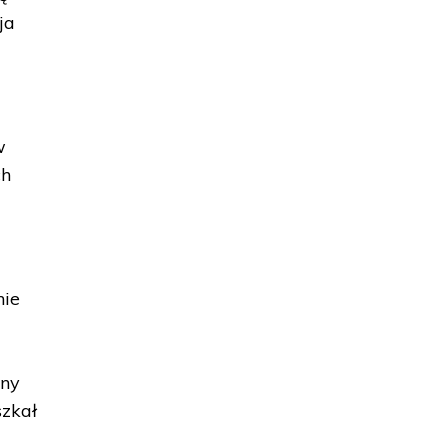
ja
w
ch
nie
nny
szkał