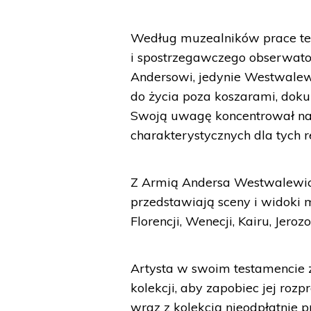
Według muzealników prace te 
i spostrzegawczego obserwato
Andersowi, jedynie Westwale
do życia poza koszarami, doku
Swoją uwagę koncentrował na 
charakterystycznych dla tych 
Z Armią Andersa Westwalewicz 
przedstawiają sceny i widoki m
Florencji, Wenecji, Kairu, Jerozo
Artysta w swoim testamencie 
kolekcji, aby zapobiec jej roz
wraz z kolekcją nieodpłatnie 