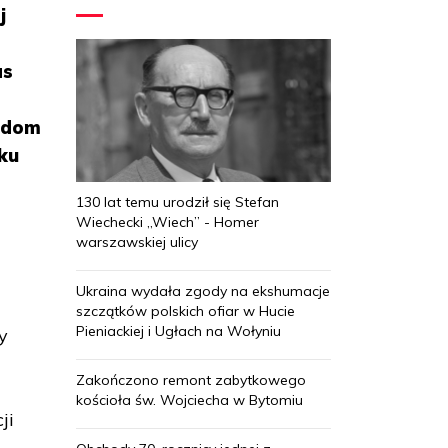
j
as
odom
ku
130 lat temu urodził się Stefan
Wiechecki „Wiech” - Homer
warszawskiej ulicy
Ukraina wydała zgody na ekshumacje
szczątków polskich ofiar w Hucie
Pieniackiej i Ugłach na Wołyniu
y
Zakończono remont zabytkowego
kościoła św. Wojciecha w Bytomiu
ji