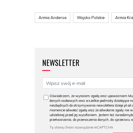
Armia Andersa
Wojsko Polskie
Armia Kr
NEWSLETTER
Oświadczam, że wyrażam zgodę oraz upoważniam Muzeu
danych osobowych oraz wszelkie podmioty działające na
niezbędnych do otrzymywania newslettera dzieje.pl od
momencie odwołać zgodę oraz że odwołanie zgody nie 
udzielonej przed jej wycofaniem. Jestem też świadomy/a
przetwarzania, do przenoszenia danych, do sprzeciwu 