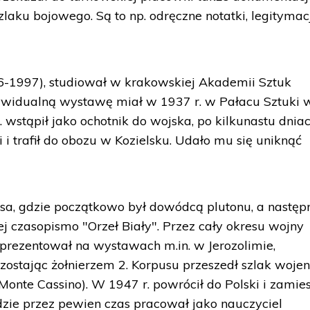
szlaku bojowego. Są to np. odręczne notatki, legitymac
-1997), studiował w krakowskiej Akademii Sztuk
ywidualną wystawę miał w 1937 r. w Pałacu Sztuki 
 wstąpił jako ochotnik do wojska, po kilkunastu dnia
i i trafił do obozu w Kozielsku. Udało mu się uniknąć
ersa, gdzie początkowo był dowódcą plutonu, a następ
 czasopismo "Orzeł Biały". Przez cały okresu wojny
e prezentował na wystawach m.in. w Jerozolimie,
zostając żołnierzem 2. Korpusu przeszedł szlak woje
 Monte Cassino). W 1947 r. powrócił do Polski i zamie
ie przez pewien czas pracował jako nauczyciel