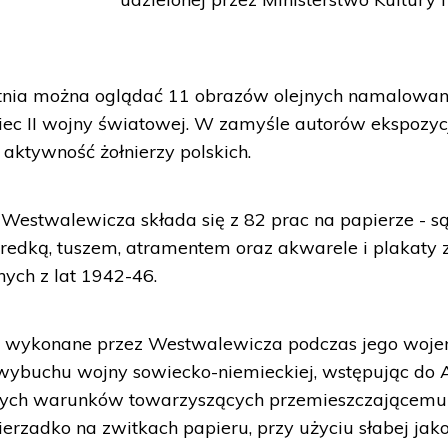
nia można oglądać 11 obrazów olejnych namalowa
ec II wojny światowej. W zamyśle autorów ekspozycj
aktywność żołnierzy polskich.
 Westwalewicza składa się z 82 prac na papierze - są
edką, tuszem, atramentem oraz akwarele i plakaty z
ych z lat 1942-46.
ały wykonane przez Westwalewicza podczas jego woje
 wybuchu wojny sowiecko-niemieckiej, wstępując do 
i złych warunków towarzyszących przemieszczającemu
erzadko na zwitkach papieru, przy użyciu słabej jako