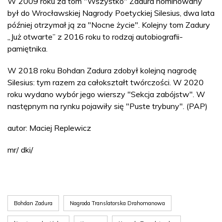
W 2009 roku za tom "Wszystko" Zadura nominowany
był do Wrocławskiej Nagrody Poetyckiej Silesius, dwa lata
później otrzymał ją za "Nocne życie". Kolejny tom Zadury
„Już otwarte” z 2016 roku to rodzaj autobiografii-
pamiętnika.
W 2018 roku Bohdan Zadura zdobył kolejną nagrodę
Silesius: tym razem za całokształt twórczości. W 2020
roku wydano wybór jego wierszy "Sekcja zabójstw". W
następnym na rynku pojawiły się "Puste trybuny". (PAP)
autor: Maciej Replewicz
mr/ dki/
Bohdan Zadura
Nagroda Translatorska Drahomanowa