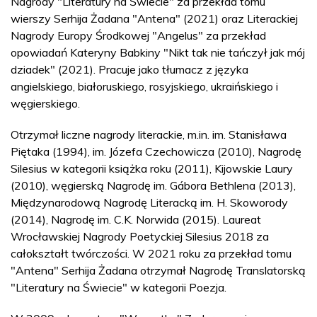
Nagrody "Literatury na Świecie" za przekład tomu
wierszy Serhija Żadana "Antena" (2021) oraz Literackiej
Nagrody Europy Środkowej "Angelus" za przekład
opowiadań Kateryny Babkiny "Nikt tak nie tańczył jak mój
dziadek" (2021). Pracuje jako tłumacz z języka
angielskiego, białoruskiego, rosyjskiego, ukraińskiego i
węgierskiego.
Otrzymał liczne nagrody literackie, m.in. im. Stanisława
Piętaka (1994), im. Józefa Czechowicza (2010), Nagrodę
Silesius w kategorii książka roku (2011), Kijowskie Laury
(2010), węgierską Nagrodę im. Gábora Bethlena (2013),
Międzynarodową Nagrodę Literacką im. H. Skoworody
(2014), Nagrodę im. C.K. Norwida (2015). Laureat
Wrocławskiej Nagrody Poetyckiej Silesius 2018 za
całokształt twórczości. W 2021 roku za przekład tomu
"Antena" Serhija Żadana otrzymał Nagrodę Translatorską
"Literatury na Świecie" w kategorii Poezja.