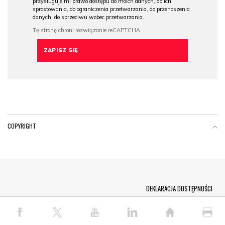
przysługuje mi prawo dostępu do moich danych, do ich
sprostowania, do ograniczenia przetwarzania, do przenoszenia
danych, do sprzeciwu wobec przetwarzania.
COPYRIGHT
Menu Footer
DEKLARACJA DOSTĘPNOŚCI
© COPYRIGHT PAP 2026