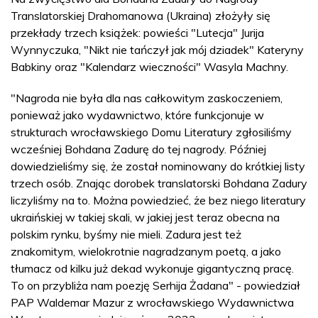
Translatorskiej Drahomanowa (Ukraina) złożyły się
przekłady trzech książek: powieści "Lutecja" Jurija
Wynnyczuka, "Nikt nie tańczył jak mój dziadek" Kateryny
Babkiny oraz "Kalendarz wieczności" Wasyla Machny.
"Nagroda nie była dla nas całkowitym zaskoczeniem,
ponieważ jako wydawnictwo, które funkcjonuje w
strukturach wrocławskiego Domu Literatury zgłosiliśmy
wcześniej Bohdana Zadurę do tej nagrody. Później
dowiedzieliśmy się, że został nominowany do krótkiej listy
trzech osób. Znając dorobek translatorski Bohdana Zadury
liczyliśmy na to. Można powiedzieć, że bez niego literatury
ukraińskiej w takiej skali, w jakiej jest teraz obecna na
polskim rynku, byśmy nie mieli. Zadura jest też
znakomitym, wielokrotnie nagradzanym poetą, a jako
tłumacz od kilku już dekad wykonuje gigantyczną pracę.
To on przybliża nam poezję Serhija Żadana" - powiedział
PAP Waldemar Mazur z wrocławskiego Wydawnictwa