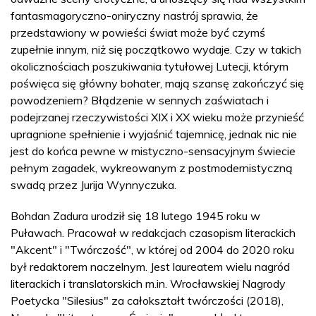
fantasmagoryczno-oniryczny nastrój sprawia, że
przedstawiony w powieści świat może być czymś
zupełnie innym, niż się początkowo wydaje. Czy w takich
okolicznościach poszukiwania tytułowej Lutecji, którym
poświęca się główny bohater, mają szansę zakończyć się
powodzeniem? Błądzenie w sennych zaświatach i
podejrzanej rzeczywistości XIX i XX wieku może przynieść
upragnione spełnienie i wyjaśnić tajemnicę, jednak nic nie
jest do końca pewne w mistyczno-sensacyjnym świecie
pełnym zagadek, wykreowanym z postmodernistyczną
swadą przez Jurija Wynnyczuka.
Bohdan Zadura urodził się 18 lutego 1945 roku w
Puławach. Pracował w redakcjach czasopism literackich
"Akcent" i "Twórczość", w której od 2004 do 2020 roku
był redaktorem naczelnym. Jest laureatem wielu nagród
literackich i translatorskich m.in. Wrocławskiej Nagrody
Poetycka "Silesius" za całokształt twórczości (2018),