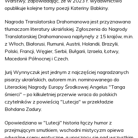
Warstwy, zapowiadając, że w 2023 r. wydawnictwo
opublikuje kolejne tomy poezji Kateriny Babkiny.
Nagroda Translatorska Drahomanowa jest przyznawana
tłumaczom literatury ukraińskiej. Zgłoszenia do Nagrody
Translatorskiej Drahomanowa napłynęły z 15 krajów, m.in.
z Włoch, Białorusi, Rumunii, Austrii, Holandii, Brazylii,
Polski, Francji, Węgier, Serbii, Bułgarii, Izraela, Łotwy,
Macedonii Północnej i Czech.
Jurij Wynnyczuk jest jednym z najczęściej nagradzanych
pisarzy ukraińskich, autorem m.in. nominowanego do
Literackiej Nagrody Europy Środkowej Angelus "Tanga
śmierci" – po kilkuletniej przerwie wraca do polskich
czytelników z powieścią "Lutecja" w przekładzie
Bohdana Zadury.
Opowiedziana w "Lutecji" historia łączy humor z
przejmującym smutkiem, wschodni mistycyzm opiewa
odważne sceny erotyczne, a unoszący się nad wszystkim