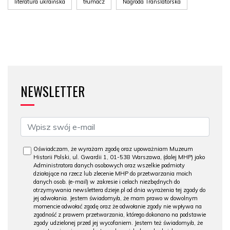
literatura ukraińska
tłumacz
Nagroda Translatorska
NEWSLETTER
Oświadczam, że wyrażam zgodę oraz upoważniam Muzeum
Historii Polski, ul. Gwardii 1, 01-538 Warszawa, (dalej MHP) jako
Administratora danych osobowych oraz wszelkie podmioty
działające na rzecz lub zlecenie MHP do przetwarzania moich
danych osob. (e-mail) w zakresie i celach niezbędnych do
otrzymywania newslettera dzieje.pl od dnia wyrażenia tej zgody do
jej odwołania. Jestem świadomy/a, że mam prawo w dowolnym
momencie odwołać zgodę oraz że odwołanie zgody nie wpływa na
zgodność z prawem przetwarzania, którego dokonano na podstawie
zgody udzielonej przed jej wycofaniem. Jestem też świadomy/a, że