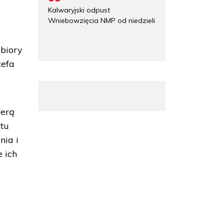
Kalwaryjski odpust
Wniebowzięcia NMP od niedzieli
zbiory
zefa
ferą
ntu
ia i
 ich