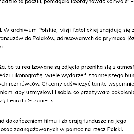
madziło te paczki, pomagało koordynować konwoje” –
. W archiwum Polskiej Misji Katolickiej znajdują się 
Francuzów do Polaków, adresowanych do prymasa Jó
a.
a, bo tu realizowane są zdjęcia przenika się z atmos
edzi i ikonografię. Wiele wydarzeń z tamtejszego bu
szych rozmówców. Chcemy odświeżyć tamte wspomnien
iom, aby uzmysłowili sobie, co przeżywało pokolenie
ą Lenart i Sczaniecki.
ad dokończeniem filmu i zbierają fundusze na jego
30 osób zaangażowanych w pomoc na rzecz Polski.