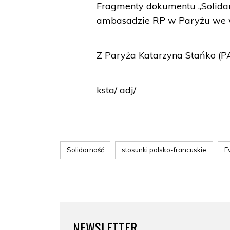
Fragmenty dokumentu „Solidar
ambasadzie RP w Paryżu we ws
Z Paryża Katarzyna Stańko (P
ksta/ adj/
Solidarność
stosunki polsko-francuskie
E
NEWSLETTER