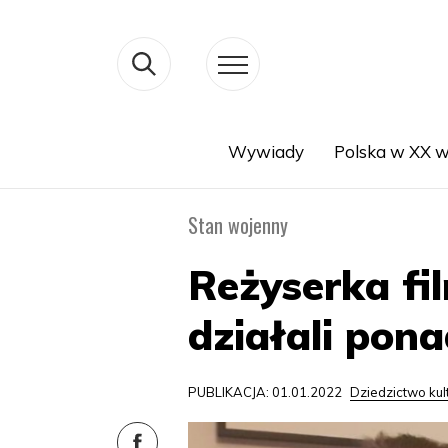
Wywiady
Polska w XX w
Search
Stan wojenny
Reżyserka fil
działali pon
PUBLIKACJA: 01.01.2022
Dziedzictwo ku