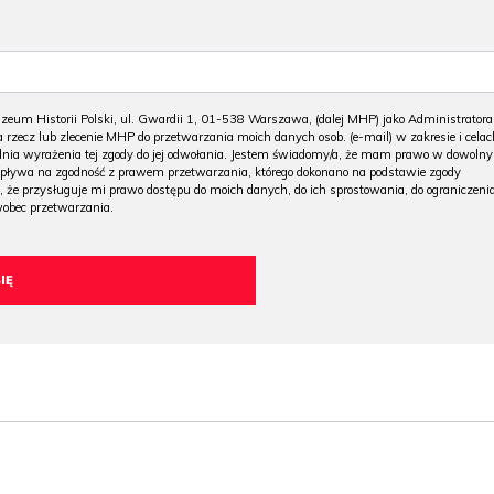
m Historii Polski, ul. Gwardii 1, 01-538 Warszawa, (dalej MHP) jako Administratora
 rzecz lub zlecenie MHP do przetwarzania moich danych osob. (e-mail) w zakresie i celac
 dnia wyrażenia tej zgody do jej odwołania. Jestem świadomy/a, że mam prawo w dowoln
wpływa na zgodność z prawem przetwarzania, którego dokonano na podstawie zgody
, że przysługuje mi prawo dostępu do moich danych, do ich sprostowania, do ograniczeni
wobec przetwarzania.