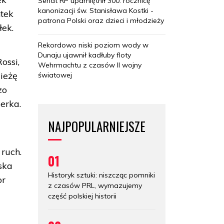
Senat RP upamiętnił 300. rocznicę
kanonizacji św. Stanisława Kostki -
tek
patrona Polski oraz dzieci i młodzieży
łek.
Rekordowo niski poziom wody w
Dunaju ujawnił kadłuby floty
ossi,
Wehrmachtu z czasów II wojny
ieżę
światowej
zo
erka.
NAJPOPULARNIEJSZE
ruch.
01
lska
Historyk sztuki: niszcząc pomniki
or
z czasów PRL, wymazujemy
część polskiej historii