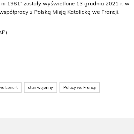
ni 1981” zostały wyświetlone 13 grudnia 2021 r. w
półpracy z Polską Misją Katolicką we Francji.
AP)
wa Lenart
stan wojenny
Polacy we Francji