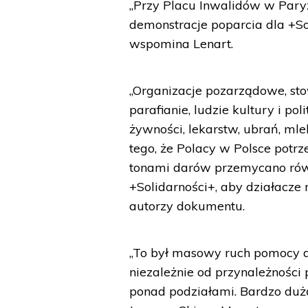
„Przy Placu Inwalidów w Par
demonstracje poparcia dla +Sol
wspomina Lenart.
„Organizacje pozarządowe, sto
parafianie, ludzie kultury i po
żywności, lekarstw, ubrań, m
tego, że Polacy w Polsce potr
tonami darów przemycano równ
+Solidarności+, aby działacze
autorzy dokumentu.
„To był masowy ruch pomocy d
niezależnie od przynależności 
ponad podziałami. Bardzo du