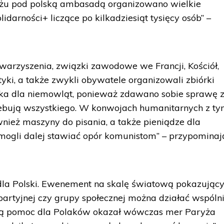
yżu pod polską ambasadą organizowano wielkie
idarności+ liczące po kilkadziesiąt tysięcy osób” –
warzyszenia, związki zawodowe we Francji, Kościół,
lityki, a także zwykli obywatele organizowali zbiórki
leka dla niemowląt, ponieważ zdawano sobie sprawę 
zebują wszystkiego. W konwojach humanitarnych z ty
ież maszyny do pisania, a także pieniądze dla
 mogli dalej stawiać opór komunistom” – przypominaj
la Polski. Ewenement na skalę światową pokazujący
partyjnej czy grupy społecznej można działać wspólni
żą pomoc dla Polaków okazał wówczas mer Paryża