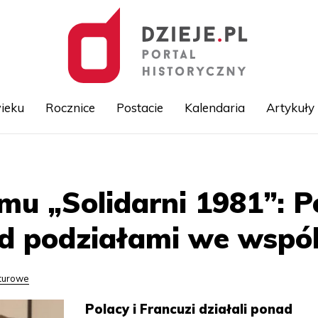
ieku
Rocznice
Postacie
Kalendaria
Artykuły
Przejdź
do
treści
mu „Solidarni 1981”: P
ad podziałami we wspól
lturowe
Polacy i Francuzi działali ponad