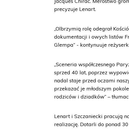
Jacques Chirac. Merostwo gro
precyzuje Lenart.
„Olbrzymią rolę odegrał Kościół
dokumentacji i owych listów 
Glempa” - kontynuuje reżyserk
„Sceneria współczesnego Paryż
sprzed 40 lat, poprzez wypowi
nadal staje przed oczami na
przekazać je młodszym pokolen
rodziców i dziadków” – tłumacz
Lenart i Szczaniecki pracują n
realizację. Dotarli do ponad 