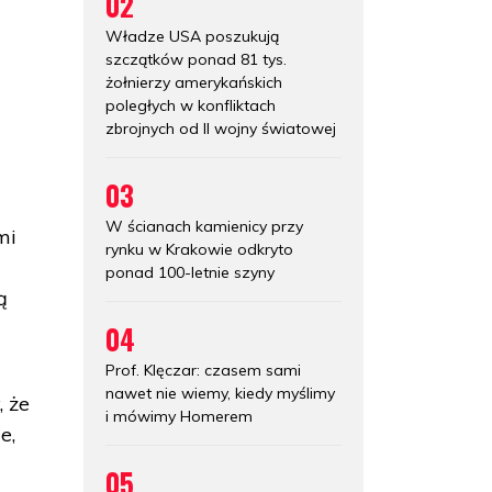
02
Władze USA poszukują
szczątków ponad 81 tys.
żołnierzy amerykańskich
poległych w konfliktach
zbrojnych od II wojny światowej
03
z
W ścianach kamienicy przy
mi
rynku w Krakowie odkryto
ponad 100-letnie szyny
ą
04
Prof. Klęczar: czasem sami
nawet nie wiemy, kiedy myślimy
, że
i mówimy Homerem
e,
05