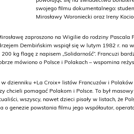
swojego filmu dokumentalnego: studen
Mirosławy Woroniecki oraz Ireny Kocio
irosławę zaproszono na Wigilie do rodziny Pascala R
drzejem Dembińskim wspiął się w lutym 1982 r. na w
cą 200 kg flagę z napisem „Solidarność”. Francuzi bard
obrze mówiono o Polsce i Polakach – wspomina reżys
 w dzienniku +La Croix+ listów Francuzów i Polaków
rzy chcieli pomagać Polakom i Polsce. To był masowy 
ektualiści, wszyscy, nawet dzieci pisały w listach, że Po
 o genezie powstania filmu jego współautor, operat