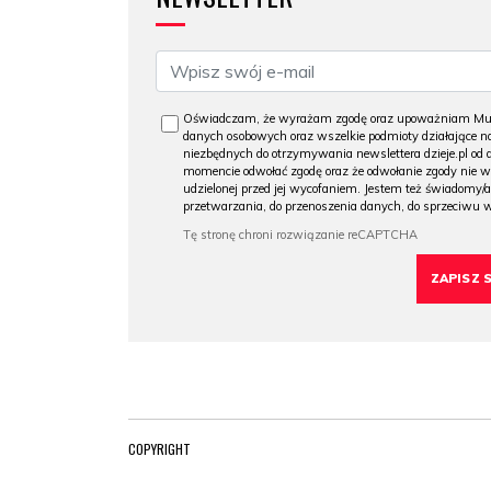
Oświadczam, że wyrażam zgodę oraz upoważniam Muzeu
danych osobowych oraz wszelkie podmioty działające na
niezbędnych do otrzymywania newslettera dzieje.pl od
momencie odwołać zgodę oraz że odwołanie zgody nie 
udzielonej przed jej wycofaniem. Jestem też świadomy/a
przetwarzania, do przenoszenia danych, do sprzeciwu 
COPYRIGHT