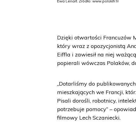
Ewa Lenart. Źródło: www.polskifr.fr
Dzięki otwartości Francuzów M
który wraz z opozycjonistą An
Eiffla i zawiesił na niej ważą
popierali wówczas Polaków, d
„Dotarliśmy do publikowanych
mieszkających we Francji, któ
Pisali dorośli, robotnicy, intel
potrzebuje pomocy” – opowiada
filmowy Lech Sczaniecki.