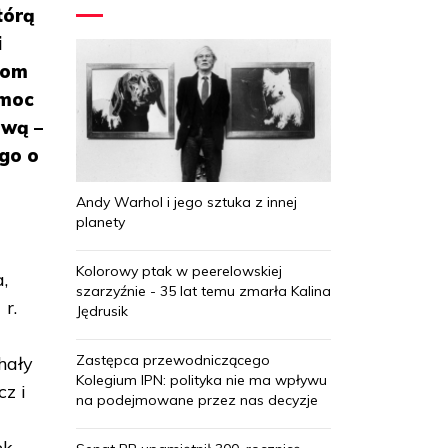
tórą
i
iom
omoc
ową –
go o
Andy Warhol i jego sztuka z innej
planety
Kolorowy ptak w peerelowskiej
,
szarzyźnie - 35 lat temu zmarła Kalina
r.
Jędrusik
Zastępca przewodniczącego
hały
Kolegium IPN: polityka nie ma wpływu
cz i
na podejmowane przez nas decyzje
ek