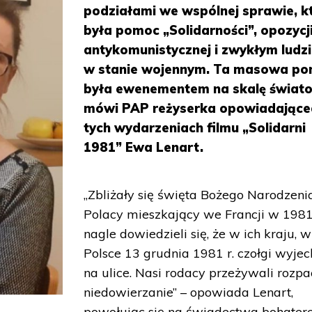
podziałami we wspólnej sprawie, k
była pomoc „Solidarności”, opozycj
antykomunistycznej i zwykłym ludz
w stanie wojennym. Ta masowa p
była ewenementem na skalę świat
mówi PAP reżyserka opowiadające
tych wydarzeniach filmu „Solidarni
1981” Ewa Lenart.
„Zbliżały się święta Bożego Narodzenia
Polacy mieszkający we Francji w 1981 
nagle dowiedzieli się, że w ich kraju, w
Polsce 13 grudnia 1981 r. czołgi wyjec
na ulice. Nasi rodacy przeżywali rozpa
niedowierzanie” – opowiada Lenart,
powołując się na świadectwa bohater