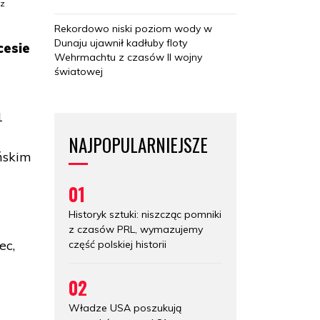
cz
Rekordowo niski poziom wody w
Dunaju ujawnił kadłuby floty
cesie
Wehrmachtu z czasów II wojny
światowej
1
NAJPOPULARNIEJSZE
ńskim
01
Historyk sztuki: niszcząc pomniki
z czasów PRL, wymazujemy
ec,
część polskiej historii
02
Władze USA poszukują