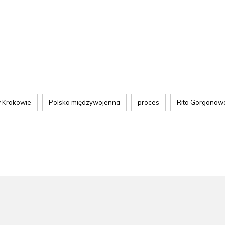
w Krakowie
Polska międzywojenna
proces
Rita Gorgonow