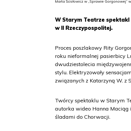
Marta Ścisłowicz w „Sprawie Gorgonowej” w
W Starym Teatrze spektakl J
w II Rzeczypospolitej.
Proces poszlakowy Rity Gorgo
roku nieformalnej pasierbicy 
dwudziestolecia międzywojen
stylu. Elektryzowały sensacj
związanych z Katarzyną W. z 
Twórcy spektaklu w Starym Te
autorka wideo Hanna Maciąg i 
śladami do Chorwacji.