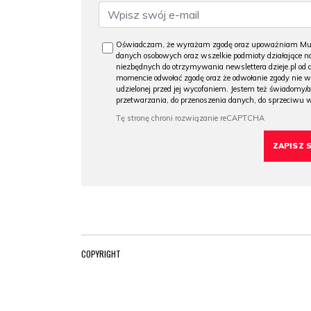
Oświadczam, że wyrażam zgodę oraz upoważniam Muzeu
danych osobowych oraz wszelkie podmioty działające na
niezbędnych do otrzymywania newslettera dzieje.pl od
momencie odwołać zgodę oraz że odwołanie zgody nie 
udzielonej przed jej wycofaniem. Jestem też świadomy/a
przetwarzania, do przenoszenia danych, do sprzeciwu 
COPYRIGHT