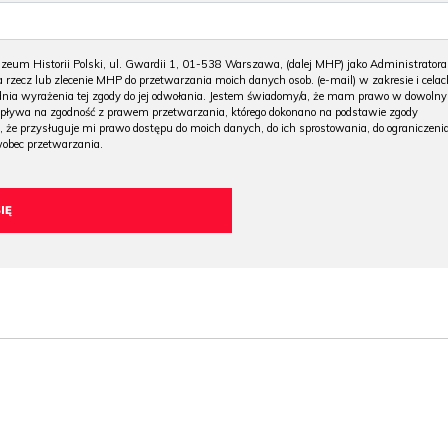
m Historii Polski, ul. Gwardii 1, 01-538 Warszawa, (dalej MHP) jako Administratora
 rzecz lub zlecenie MHP do przetwarzania moich danych osob. (e-mail) w zakresie i celac
 dnia wyrażenia tej zgody do jej odwołania. Jestem świadomy/a, że mam prawo w dowoln
wpływa na zgodność z prawem przetwarzania, którego dokonano na podstawie zgody
, że przysługuje mi prawo dostępu do moich danych, do ich sprostowania, do ograniczeni
wobec przetwarzania.