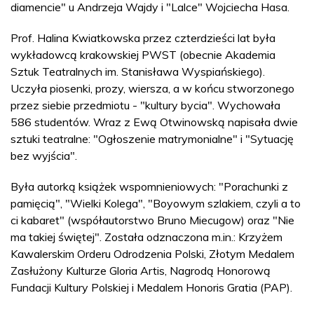
diamencie" u Andrzeja Wajdy i "Lalce" Wojciecha Hasa.
Prof. Halina Kwiatkowska przez czterdzieści lat była
wykładowcą krakowskiej PWST (obecnie Akademia
Sztuk Teatralnych im. Stanisława Wyspiańskiego).
Uczyła piosenki, prozy, wiersza, a w końcu stworzonego
przez siebie przedmiotu - "kultury bycia". Wychowała
586 studentów. Wraz z Ewą Otwinowską napisała dwie
sztuki teatralne: "Ogłoszenie matrymonialne" i "Sytuację
bez wyjścia".
Była autorką książek wspomnieniowych: "Porachunki z
pamięcią", "Wielki Kolega", "Boyowym szlakiem, czyli a to
ci kabaret" (współautorstwo Bruno Miecugow) oraz "Nie
ma takiej świętej". Została odznaczona m.in.: Krzyżem
Kawalerskim Orderu Odrodzenia Polski, Złotym Medalem
Zasłużony Kulturze Gloria Artis, Nagrodą Honorową
Fundacji Kultury Polskiej i Medalem Honoris Gratia (PAP).