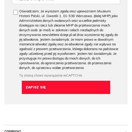
Oświadczam, że wyrażam zgodę oraz upoważniam Muzeum
Historii Polski, ul. Gwardii 1, 01-538 Warszawa, (dalej MHP) jako
Administratora danych osobowych oraz wszelkie podmioty
działające na rzecz lub zlecenie MHP do przetwarzania moich
danych osob. (e-mail) w zakresie i celach niezbędnych do
otrzymywania newslettera dzieje.pl od dnia wyrażenia tej zgody do
jej odwołania. Jestem świadomy/a, że mam prawo w dowolnym
momencie odwołać zgodę oraz że odwołanie zgody nie wpływa na
zgodność z prawem przetwarzania, którego dokonano na podstawie
zgody udzielonej przed jej wycofaniem. Jestem też świadomy/a, że
przysługuje mi prawo dostępu do moich danych, do ich
sprostowania, do ograniczenia przetwarzania, do przenoszenia
danych, do sprzeciwu wobec przetwarzania.
COPYRIGHT