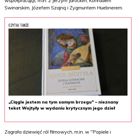
współpracując m.in. z Jerzym Jarockim, Konradem
Swinarskim, Józefem Szajną i Zygmuntem Huebnerem.
CZYTAJ TAKŻE
„Ciągle jestem na tym samym brzegu” – nieznany
tekst Wojtyły w wydaniu krytycznym jego dzieł
Zagrała dziewięć ról filmowych, m.in. w "Popiele i