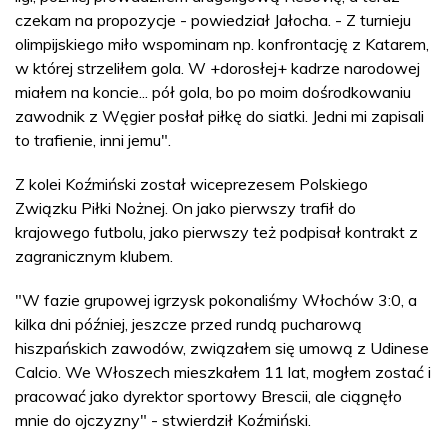
czekam na propozycje - powiedział Jałocha. - Z turnieju
olimpijskiego miło wspominam np. konfrontację z Katarem,
w której strzeliłem gola. W +dorosłej+ kadrze narodowej
miałem na koncie... pół gola, bo po moim dośrodkowaniu
zawodnik z Węgier posłał piłkę do siatki. Jedni mi zapisali
to trafienie, inni jemu".
Z kolei Koźmiński został wiceprezesem Polskiego
Związku Piłki Nożnej. On jako pierwszy trafił do
krajowego futbolu, jako pierwszy też podpisał kontrakt z
zagranicznym klubem.
"W fazie grupowej igrzysk pokonaliśmy Włochów 3:0, a
kilka dni później, jeszcze przed rundą pucharową
hiszpańskich zawodów, związałem się umową z Udinese
Calcio. We Włoszech mieszkałem 11 lat, mogłem zostać i
pracować jako dyrektor sportowy Brescii, ale ciągnęło
mnie do ojczyzny" - stwierdził Koźmiński.