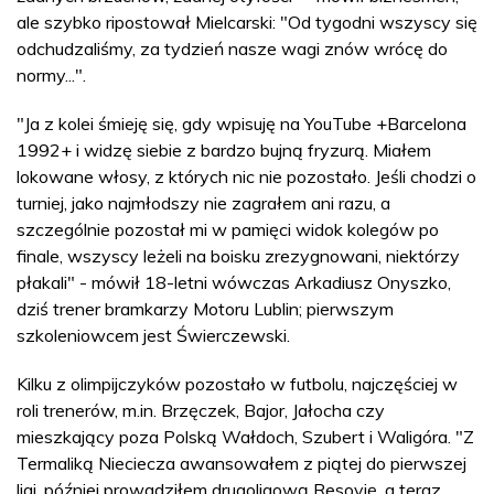
ale szybko ripostował Mielcarski: "Od tygodni wszyscy się
odchudzaliśmy, za tydzień nasze wagi znów wrócę do
normy...".
"Ja z kolei śmieję się, gdy wpisuję na YouTube +Barcelona
1992+ i widzę siebie z bardzo bujną fryzurą. Miałem
lokowane włosy, z których nic nie pozostało. Jeśli chodzi o
turniej, jako najmłodszy nie zagrałem ani razu, a
szczególnie pozostał mi w pamięci widok kolegów po
finale, wszyscy leżeli na boisku zrezygnowani, niektórzy
płakali" - mówił 18-letni wówczas Arkadiusz Onyszko,
dziś trener bramkarzy Motoru Lublin; pierwszym
szkoleniowcem jest Świerczewski.
Kilku z olimpijczyków pozostało w futbolu, najczęściej w
roli trenerów, m.in. Brzęczek, Bajor, Jałocha czy
mieszkający poza Polską Wałdoch, Szubert i Waligóra. "Z
Termaliką Nieciecza awansowałem z piątej do pierwszej
ligi, później prowadziłem drugoligową Resovię, a teraz