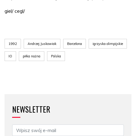
giel/ cegl/
1992
Andrzej Juskowiak
Barcelona
igrzyska olimpijskie
IO
piłka nożna
Polska
NEWSLETTER