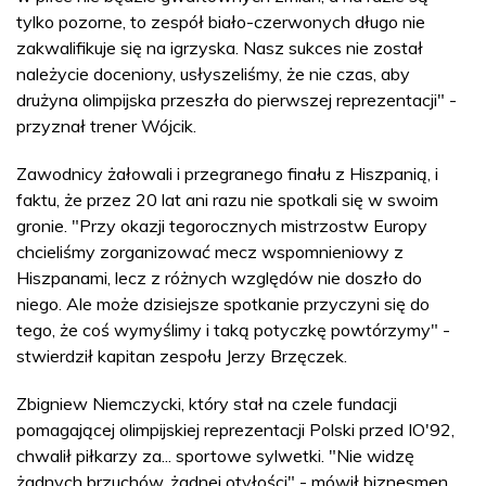
tylko pozorne, to zespół biało-czerwonych długo nie
zakwalifikuje się na igrzyska. Nasz sukces nie został
należycie doceniony, usłyszeliśmy, że nie czas, aby
drużyna olimpijska przeszła do pierwszej reprezentacji" -
przyznał trener Wójcik.
Zawodnicy żałowali i przegranego finału z Hiszpanią, i
faktu, że przez 20 lat ani razu nie spotkali się w swoim
gronie. "Przy okazji tegorocznych mistrzostw Europy
chcieliśmy zorganizować mecz wspomnieniowy z
Hiszpanami, lecz z różnych względów nie doszło do
niego. Ale może dzisiejsze spotkanie przyczyni się do
tego, że coś wymyślimy i taką potyczkę powtórzymy" -
stwierdził kapitan zespołu Jerzy Brzęczek.
Zbigniew Niemczycki, który stał na czele fundacji
pomagającej olimpijskiej reprezentacji Polski przed IO'92,
chwalił piłkarzy za... sportowe sylwetki. "Nie widzę
żadnych brzuchów, żadnej otyłości" - mówił biznesmen,