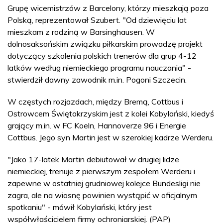
Grupę wicemistrzów z Barcelony, którzy mieszkają poza
Polską, reprezentował Szubert. "Od dziewięciu lat
mieszkam z rodziną w Barsinghausen. W
dolnosaksońskim związku piłkarskim prowadzę projekt
dotyczący szkolenia polskich trenerów dla grup 4-12
latków według niemieckiego programu nauczania" -
stwierdził dawny zawodnik m.in. Pogoni Szczecin.
W częstych rozjazdach, między Bremą, Cottbus i
Ostrowcem Świętokrzyskim jest z kolei Kobylański, kiedyś
grający m.in. w FC Koeln, Hannoverze 96 i Energie
Cottbus. Jego syn Martin jest w szerokiej kadrze Werderu.
"Jako 17-latek Martin debiutował w drugiej lidze
niemieckiej, trenuje z pierwszym zespołem Werderu i
zapewne w ostatniej grudniowej kolejce Bundesligi nie
zagra, ale na wiosnę powinien wystąpić w oficjalnym
spotkaniu" - mówił Kobylański, który jest
współwłaścicielem firmy ochroniarskiej. (PAP)