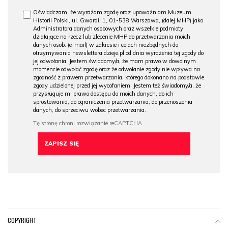
Oświadczam, że wyrażam zgodę oraz upoważniam Muzeum
Historii Polski, ul. Gwardii 1, 01-538 Warszawa, (dalej MHP) jako
Administratora danych osobowych oraz wszelkie podmioty
działające na rzecz lub zlecenie MHP do przetwarzania moich
danych osob. (e-mail) w zakresie i celach niezbędnych do
otrzymywania newslettera dzieje.pl od dnia wyrażenia tej zgody do
jej odwołania. Jestem świadomy/a, że mam prawo w dowolnym
momencie odwołać zgodę oraz że odwołanie zgody nie wpływa na
zgodność z prawem przetwarzania, którego dokonano na podstawie
zgody udzielonej przed jej wycofaniem. Jestem też świadomy/a, że
przysługuje mi prawo dostępu do moich danych, do ich
sprostowania, do ograniczenia przetwarzania, do przenoszenia
danych, do sprzeciwu wobec przetwarzania.
COPYRIGHT