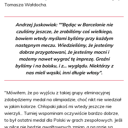
Tomasza Wałdocha.
Andrzej Juskowiak: ""Będąc w Barcelonie nie
czuliśmy jeszcze, że zrobiliśmy coś wielkiego,
bowiem wtedy myślami byliśmy przy każdym
następnym meczu. Wiedzieliśmy, że jesteśmy
dobrze przygotowani, że jesteśmy mocni i
możemy nawet wygrać tę imprezę. Groźni
byliśmy i na boisku, i z... wyglądu. Niektórzy z
nas mieli wąsiki, inni długie włosy".
"Mówiłem, że po wyjściu z takiej grupy eliminacyjnej
zdobędziemy medal na olimpiadzie, choć nikt nie wiedział
w jakim kolorze. Chłopaki jakoś mi wtedy jeszcze nie
wierzyli... Turniej wspominam oczywiście bardzo dobrze,
to był ostatni medal dla Polski w grach zespołowych. Jeśli
w piłce nie będzie gwałtownych zmian, a na razie są