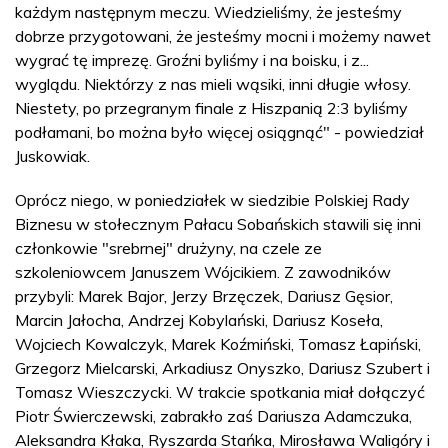
każdym następnym meczu. Wiedzieliśmy, że jesteśmy
dobrze przygotowani, że jesteśmy mocni i możemy nawet
wygrać tę imprezę. Groźni byliśmy i na boisku, i z...
wyglądu. Niektórzy z nas mieli wąsiki, inni długie włosy.
Niestety, po przegranym finale z Hiszpanią 2:3 byliśmy
podłamani, bo można było więcej osiągnąć" - powiedział
Juskowiak.
Oprócz niego, w poniedziałek w siedzibie Polskiej Rady
Biznesu w stołecznym Pałacu Sobańskich stawili się inni
członkowie "srebrnej" drużyny, na czele ze
szkoleniowcem Januszem Wójcikiem. Z zawodników
przybyli: Marek Bajor, Jerzy Brzęczek, Dariusz Gęsior,
Marcin Jałocha, Andrzej Kobylański, Dariusz Koseła,
Wojciech Kowalczyk, Marek Koźmiński, Tomasz Łapiński,
Grzegorz Mielcarski, Arkadiusz Onyszko, Dariusz Szubert i
Tomasz Wieszczycki. W trakcie spotkania miał dołączyć
Piotr Świerczewski, zabrakło zaś Dariusza Adamczuka,
Aleksandra Kłaka, Ryszarda Stańka, Mirosława Waligóry i