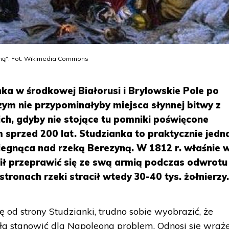
ną". Fot. Wikimedia Commons
ka w środkowej Białorusi i Brylowskie Pole po
czym nie przypominałyby miejsca słynnej bitwy z
ch, gdyby nie stojące tu pomniki poświęcone
przed 200 lat. Studzianka to praktycznie jedn
egnąca nad rzeką Berezyną. W 1812 r. właśnie 
ł przeprawić się ze swą armią podczas odwrotu
ronach rzeki stracił wtedy 30-40 tys. żołnierzy
ę od strony Studzianki, trudno sobie wyobrazić, że
a stanowić dla Napoleona problem. Odnosi się wraże