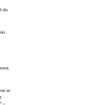
6 do
ki.
zowa,
ona w
z
" –