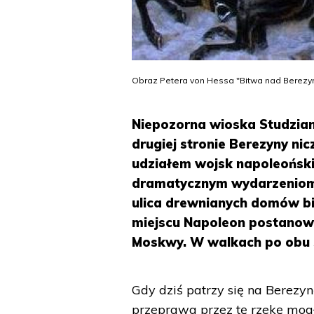
Obraz Petera von Hessa "Bitwa nad Berezy
Niepozorna wioska Studzian
drugiej stronie Berezyny ni
udziałem wojsk napoleoński
dramatycznym wydarzeniom s
ulica drewnianych domów bi
miejscu Napoleon postanowi
Moskwy. W walkach po obu st
Gdy dziś patrzy się na Berezyn
przeprawa przez tę rzekę mogł