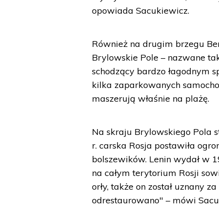
opowiada Sacukiewicz.
Również na drugim brzegu Ber
Brylowskie Pole – nazwane tak 
schodzący bardzo łagodnym sp
kilka zaparkowanych samocho
maszerują właśnie na plażę.
Na skraju Brylowskiego Pola st
r. carska Rosja postawiła ogr
bolszewików. Lenin wydał w 19
na całym terytorium Rosji sow
orły, także on został uznany z
odrestaurowano" – mówi Sacu