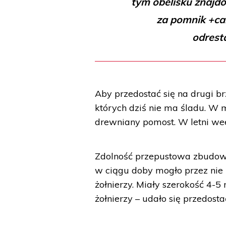
tym obelisku znajdo
za pomnik +ca
odrest
Aby przedostać się na drugi 
których dziś nie ma śladu. W mi
drewniany pomost. W letni we
Zdolność przepustowa zbudow
w ciągu doby mogło przez nie p
żołnierzy. Miały szerokość 4-5
żołnierzy – udało się przedost