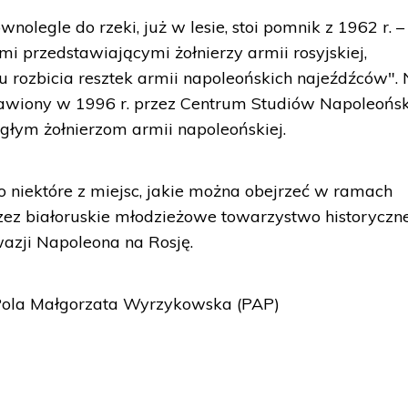
nolegle do rzeki, już w lesie, stoi pomnik z 1962 r. –
mi przedstawiającymi żołnierzy armii rosyjskiej,
 rozbicia resztek armii napoleońskich najeźdźców". 
stawiony w 1996 r. przez Centrum Studiów Napoleońs
głym żołnierzom armii napoleońskiej.
o niektóre z miejsc, jakie można obejrzeć w ramach
ez białoruskie młodzieżowe towarzystwo historyczn
nwazji Napoleona na Rosję.
 Pola Małgorzata Wyrzykowska (PAP)