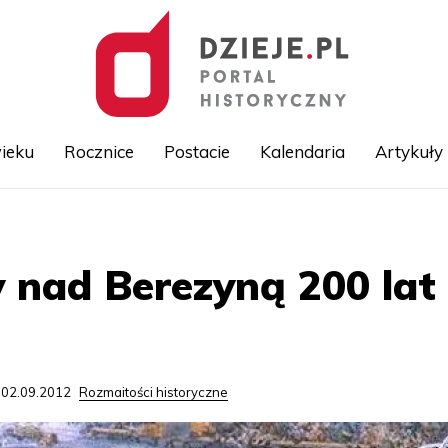
ieku
Rocznice
Postacie
Kalendaria
Artykuły
Przejdź
do
treści
y nad Berezyną 200 lat
 02.09.2012
Rozmaitości historyczne