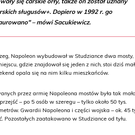
wały się carskie orły, także on został uznany
rskich sługusów+. Dopiero w 1992 r. go
aurowano" – mówi Sacukiewicz.
brzeg, Napoleon wybudował w Studziance dwa mosty,
ejscu, gdzie znajdował się jeden z nich, stoi dziś ma
ekend opala się na nim kilku mieszkańców.
anych przez armię Napoleona mostów była tak mała
rzejść – po 5 osób w szeregu – tylko około 50 tys.
 metrów. Gwardii Napoleona i części wojska – ok. 45 t
ać. Pozostałych zaatakowano w Studziance od tyłu.