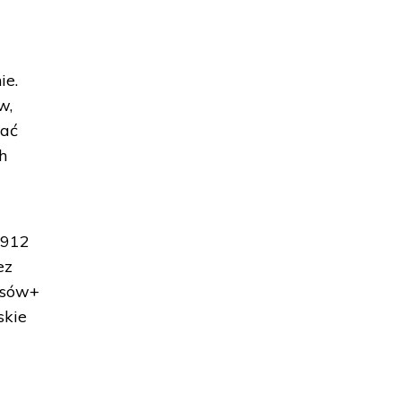
ie.
w,
dać
h
1912
ez
usów+
skie