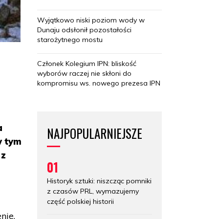
Wyjątkowo niski poziom wody w
Dunaju odsłonił pozostałości
starożytnego mostu
Członek Kolegium IPN: bliskość
wyborów raczej nie skłoni do
kompromisu ws. nowego prezesa IPN
a
NAJPOPULARNIEJSZE
w tym
 z
01
.
Historyk sztuki: niszcząc pomniki
z czasów PRL, wymazujemy
część polskiej historii
nie,