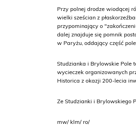
Przy polnej drodze wiodącej rów
wielki sześcian z płaskorzeźba
przypominający o "zakończeniu
dalej znajduje się pomnik po
w Paryżu, oddający część pole
Studzianka i Brylowskie Pole t
wycieczek organizowanych prz
Historica z okazji 200-lecia i
Ze Studzianki i Brylowskiego
mw/ klm/ ro/