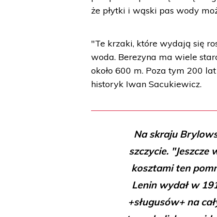
że płytki i wąski pas wody mo
"Te krzaki, które wydają się r
woda. Berezyna ma wiele staro
około 600 m. Poza tym 200 la
historyk Iwan Sacukiewicz.
Na skraju Brylowsk
szczycie. "Jeszcze
kosztami ten pomni
Lenin wydał w 1918
+sługusów+ na cały