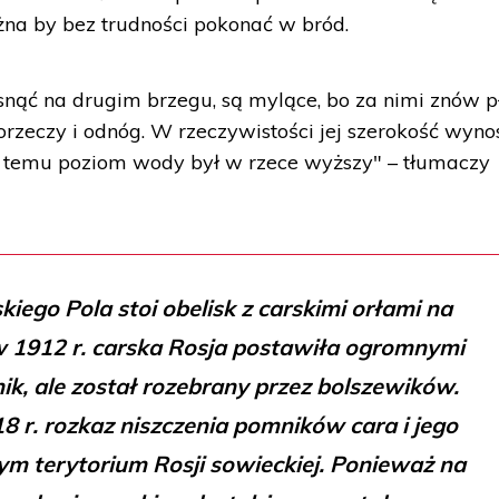
żna by bez trudności pokonać w bród.
osnąć na drugim brzegu, są mylące, bo za nimi znów p
rzeczy i odnóg. W rzeczywistości jej szerokość wyno
t temu poziom wody był w rzece wyższy" – tłumaczy
iego Pola stoi obelisk z carskimi orłami na
 w 1912 r. carska Rosja postawiła ogromnymi
k, ale został rozebrany przez bolszewików.
 r. rozkaz niszczenia pomników cara i jego
m terytorium Rosji sowieckiej. Ponieważ na