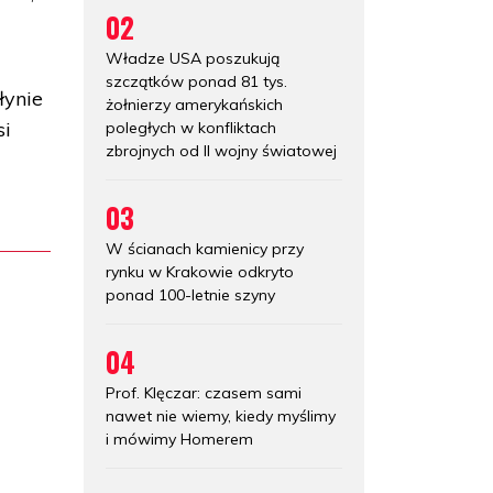
02
Władze USA poszukują
szczątków ponad 81 tys.
łynie
żołnierzy amerykańskich
si
poległych w konfliktach
zbrojnych od II wojny światowej
03
W ścianach kamienicy przy
rynku w Krakowie odkryto
ponad 100-letnie szyny
04
Prof. Klęczar: czasem sami
nawet nie wiemy, kiedy myślimy
i mówimy Homerem