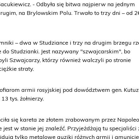
Sacukiewicz. - Odbyła się bitwa najpierw na jednym
rugim, na Brylowskim Polu. Trwało to trzy dni – od 2
mniki – dwa w Studziance i trzy na drugim brzegu rze
e do Studzianki. Jest nazywany "szwajcarskim", bo
byli Szwajcarzy, którzy również walczyli po stronie
iężkie straty.
 ofiarom armii rosyjskiej pod dowództwem gen. Kutu
13 tys. żołnierzy.
óciła się kareta ze złotem zrabowanym przez Napole
 jest w stanie jej znaleźć. Przyjeżdżają tu specjaliści 
dują tylko metalowe guziki różnych armii i amunicję