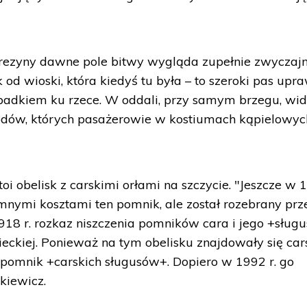
ezyny dawne pole bitwy wygląda zupełnie zwyczajn
od wioski, która kiedyś tu była – to szeroki pas upra
adkiem ku rzece. W oddali, przy samym brzegu, wi
dów, których pasażerowie w kostiumach kąpielowyc
oi obelisk z carskimi orłami na szczycie. "Jeszcze w 
omnymi kosztami ten pomnik, ale został rozebrany prz
18 r. rozkaz niszczenia pomników cara i jego +sług
ieckiej. Ponieważ na tym obelisku znajdowały się car
a pomnik +carskich sługusów+. Dopiero w 1992 r. go
kiewicz.