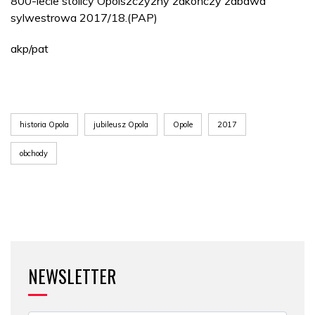
800-lecie stolicy Opolszczyzny zakończy zabawa
sylwestrowa 2017/18.(PAP)
akp/pat
historia Opola
jubileusz Opola
Opole
2017
obchody
NEWSLETTER