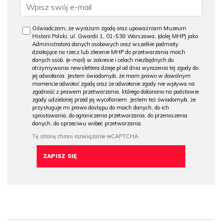
Oświadczam, że wyrażam zgodę oraz upoważniam Muzeum
Historii Polski, ul. Gwardii 1, 01-538 Warszawa, (dalej MHP) jako
Administratora danych osobowych oraz wszelkie podmioty
działające na rzecz lub zlecenie MHP do przetwarzania moich
danych osob. (e-mail) w zakresie i celach niezbędnych do
otrzymywania newslettera dzieje.pl od dnia wyrażenia tej zgody do
jej odwołania. Jestem świadomy/a, że mam prawo w dowolnym
momencie odwołać zgodę oraz że odwołanie zgody nie wpływa na
zgodność z prawem przetwarzania, którego dokonano na podstawie
zgody udzielonej przed jej wycofaniem. Jestem też świadomy/a, że
przysługuje mi prawo dostępu do moich danych, do ich
sprostowania, do ograniczenia przetwarzania, do przenoszenia
danych, do sprzeciwu wobec przetwarzania.