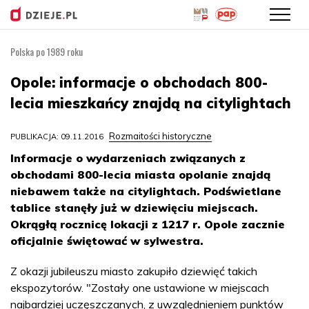
Polska po 1989 roku
Przejdź
do
Opole: informacje o obchodach 800-
treści
lecia mieszkańcy znajdą na citylightach
Rozmaitości historyczne
PUBLIKACJA: 09.11.2016
Informacje o wydarzeniach związanych z
obchodami 800-lecia miasta opolanie znajdą
niebawem także na citylightach. Podświetlane
tablice stanęły już w dziewięciu miejscach.
Okrągłą rocznicę lokacji z 1217 r. Opole zacznie
oficjalnie świętować w sylwestra.
Z okazji jubileuszu miasto zakupiło dziewięć takich
ekspozytorów. "Zostały one ustawione w miejscach
najbardziej uczęszczanych, z uwzględnieniem punktów