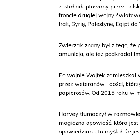
został adoptowany przez polski
froncie drugiej wojny światowe
Irak, Syrię, Palestynę, Egipt d
Zwierzak znany był z tego, że
amunicją, ale też podkradał im
Po wojnie Wojtek zamieszkał 
przez weteranów i gości, którz
papierosów. Od 2015 roku w m
Harvey tłumaczył w rozmowie z
magiczna opowieść, która jest
opowiedziano, to myślał, że je