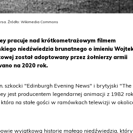
ersa. Źródło: Wikimedia Commons
rvey pracuje nad krótkometrażowym filmem
kiego niedźwiedzia brunatnego o imieniu Wojtek
towej został adoptowany przez żołnierzy armii
wano na 2020 rok.
n. szkocki "Edinburgh Evening News" i brytyjski "The
ey jest producentem legendarnej animacji z 1982 ro
która na stałe gości w ramówkach telewizji w okoli
owie wyjątkową historię małego niedźwiedzia, który