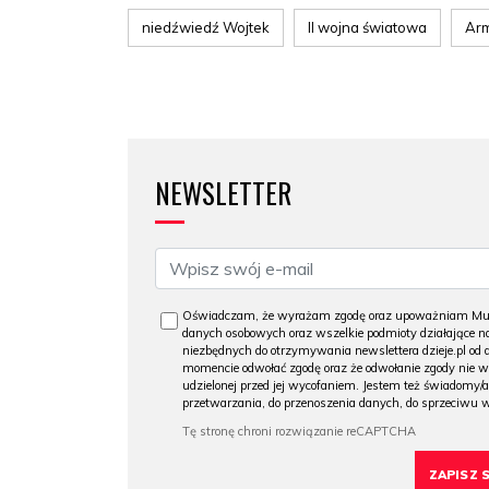
niedźwiedź Wojtek
II wojna światowa
Arm
NEWSLETTER
Oświadczam, że wyrażam zgodę oraz upoważniam Muzeu
danych osobowych oraz wszelkie podmioty działające na
niezbędnych do otrzymywania newslettera dzieje.pl od
momencie odwołać zgodę oraz że odwołanie zgody nie 
udzielonej przed jej wycofaniem. Jestem też świadomy/a
przetwarzania, do przenoszenia danych, do sprzeciwu 