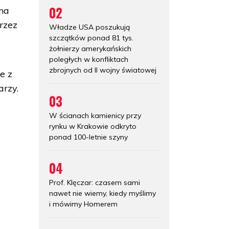
02
 na
przez
Władze USA poszukują
szczątków ponad 81 tys.
żołnierzy amerykańskich
poległych w konfliktach
zbrojnych od II wojny światowej
e z
arzy.
03
W ścianach kamienicy przy
rynku w Krakowie odkryto
ponad 100-letnie szyny
04
Prof. Klęczar: czasem sami
nawet nie wiemy, kiedy myślimy
i mówimy Homerem