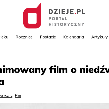
ieku
Rocznice
Postacie
Kalendaria
Artykuły
Przejdź
do
treści
imowany film o niedź
a
toryczne
,
Film