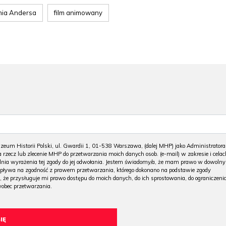
ia Andersa
film animowany
m Historii Polski, ul. Gwardii 1, 01-538 Warszawa, (dalej MHP) jako Administratora
 rzecz lub zlecenie MHP do przetwarzania moich danych osob. (e-mail) w zakresie i celac
 dnia wyrażenia tej zgody do jej odwołania. Jestem świadomy/a, że mam prawo w dowoln
wpływa na zgodność z prawem przetwarzania, którego dokonano na podstawie zgody
, że przysługuje mi prawo dostępu do moich danych, do ich sprostowania, do ograniczeni
wobec przetwarzania.