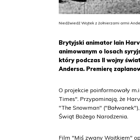
Niedźwiedź Wojtek z żołnierzami armii And
Brytyjski animator Iain Ha
animowanym o losach syryjs
który podczas II wojny świa
Andersa. Premierę zaplano
O projekcie poinformowały m.i
Times". Przypominają, że Harv
"The Snowman" ("Bałwanek"), 
Świąt Bożego Narodzenia.
Film "Miś zwany Wojtkiem" op