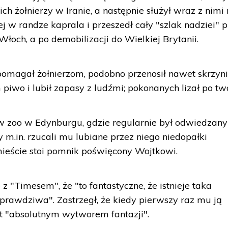
ch żołnierzy w Iranie, a następnie służył wraz z nimi
j w randze kaprala i przeszedł cały "szlak nadziei" 
o Włoch, a po demobilizacji do Wielkiej Brytanii.
 pomagał żołnierzom, podobno przenosił nawet skrzyni
 piwo i lubił zapasy z ludźmi; pokonanych lizał po tw
w zoo w Edynburgu, gdzie regularnie był odwiedzany
y m.in. rzucali mu lubiane przez niego niedopałki
ieście stoi pomnik poświęcony Wojtkowi.
 "Timesem", że "to fantastyczne, że istnieje taka
 prawdziwa". Zastrzegł, że kiedy pierwszy raz mu ją
st "absolutnym wytworem fantazji".