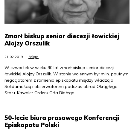
Zmarł biskup senior diecezji łowickiej
Alojzy Orszulik
21.02.2019
Religia
W czwartek w wieku 90 lat zmarł biskup senior diecezji
łowickiej Alojzy Orszulik. W stanie wojennym był m.in. poufnym
negocjatorem z ramienia episkopatu między władzą a
Solidarnością i obserwatorem podczas obrad Okrągłego
Stołu. Kawaler Orderu Orła Białego.
50-lecie biura prasowego Konferencji
Episkopatu Polski