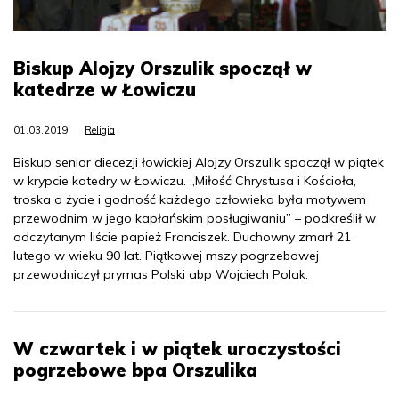
Biskup Alojzy Orszulik spoczął w
katedrze w Łowiczu
01.03.2019
Religia
Biskup senior diecezji łowickiej Alojzy Orszulik spoczął w piątek
w krypcie katedry w Łowiczu. „Miłość Chrystusa i Kościoła,
troska o życie i godność każdego człowieka była motywem
przewodnim w jego kapłańskim posługiwaniu” – podkreślił w
odczytanym liście papież Franciszek. Duchowny zmarł 21
lutego w wieku 90 lat. Piątkowej mszy pogrzebowej
przewodniczył prymas Polski abp Wojciech Polak.
W czwartek i w piątek uroczystości
pogrzebowe bpa Orszulika