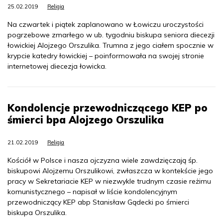
25.02.2019
Religia
Na czwartek i piątek zaplanowano w Łowiczu uroczystości
pogrzebowe zmarłego w ub. tygodniu biskupa seniora diecezji
łowickiej Alojzego Orszulika. Trumna z jego ciałem spocznie w
krypcie katedry łowickiej – poinformowała na swojej stronie
internetowej diecezja łowicka.
Kondolencje przewodniczącego KEP po
śmierci bpa Alojzego Orszulika
21.02.2019
Religia
Kościół w Polsce i nasza ojczyzna wiele zawdzięczają śp.
biskupowi Alojzemu Orszulikowi, zwłaszcza w kontekście jego
pracy w Sekretariacie KEP w niezwykle trudnym czasie reżimu
komunistycznego – napisał w liście kondolencyjnym
przewodniczący KEP abp Stanisław Gądecki po śmierci
biskupa Orszulika.