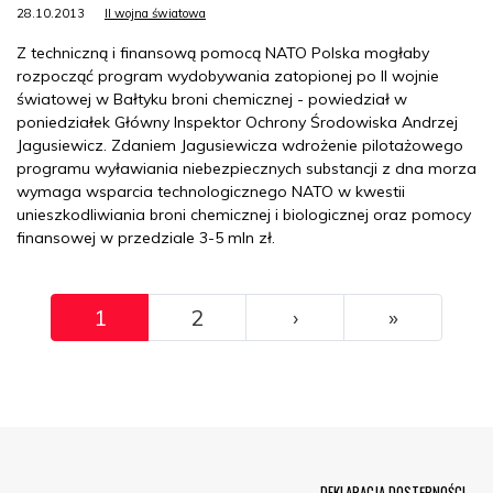
28.10.2013
II wojna światowa
Z techniczną i finansową pomocą NATO Polska mogłaby
rozpocząć program wydobywania zatopionej po II wojnie
światowej w Bałtyku broni chemicznej - powiedział w
poniedziałek Główny Inspektor Ochrony Środowiska Andrzej
Jagusiewicz. Zdaniem Jagusiewicza wdrożenie pilotażowego
programu wyławiania niebezpiecznych substancji z dna morza
wymaga wsparcia technologicznego NATO w kwestii
unieszkodliwiania broni chemicznej i biologicznej oraz pomocy
finansowej w przedziale 3-5 mln zł.
Pagination
››
Ostatni
1
2
›
»
Menu Footer
DEKLARACJA DOSTĘPNOŚCI