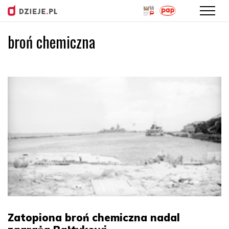
broń chemiczna
Przejdź
do
treści
Zatopiona broń chemiczna nadal