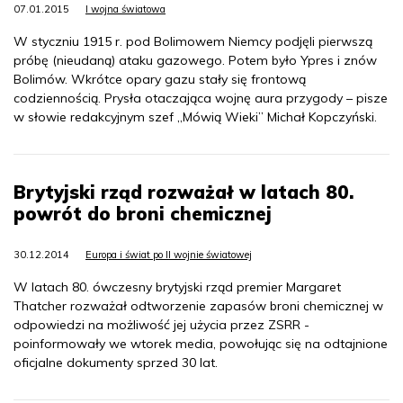
07.01.2015
I wojna światowa
W styczniu 1915 r. pod Bolimowem Niemcy podjęli pierwszą
próbę (nieudaną) ataku gazowego. Potem było Ypres i znów
Bolimów. Wkrótce opary gazu stały się frontową
codziennością. Prysła otaczająca wojnę aura przygody – pisze
w słowie redakcyjnym szef „Mówią Wieki” Michał Kopczyński.
Brytyjski rząd rozważał w latach 80.
powrót do broni chemicznej
30.12.2014
Europa i świat po II wojnie światowej
W latach 80. ówczesny brytyjski rząd premier Margaret
Thatcher rozważał odtworzenie zapasów broni chemicznej w
odpowiedzi na możliwość jej użycia przez ZSRR -
poinformowały we wtorek media, powołując się na odtajnione
oficjalne dokumenty sprzed 30 lat.