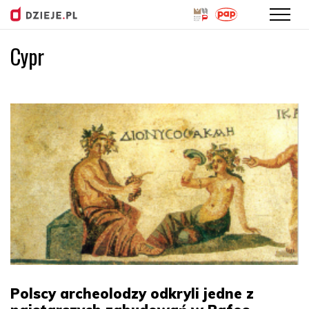
Cypr
Przejdź
do
treści
Polscy archeolodzy odkryli jedne z